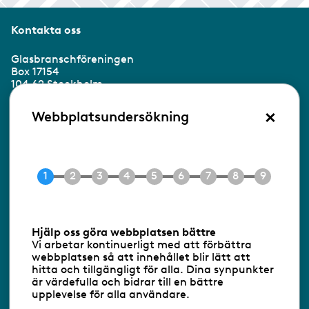
Kontakta oss
Glasbranschföreningen
Box 17154
104 62 Stockholm
×
Besöksadress:
Webbplatsundersökning
Ringvägen 100
118 60 Stockholm
Tel 08-453 90 70
E-post
info@gbf.se
Information om cookies
Hjälp oss göra webbplatsen bättre
Vi arbetar kontinuerligt med att förbättra
Följ oss via RSS
webbplatsen så att innehållet blir lätt att
hitta och tillgängligt för alla. Dina synpunkter
är värdefulla och bidrar till en bättre
upplevelse för alla användare.
Databasens namn:
www.gbf.se
-