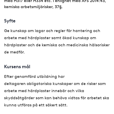
med H317 eller H334 etc. i enlighet med AFS 2014:43,
kemiska arbetsmiljörisker, 37§.
Syfte
Ge kunskap om lagar och regler för hantering och
arbete med härdplaster samt ökad kunskap om
härdplaster och de kemiska och medicinska hälsorisker
de medför.
Kursens mål
Efter genomförd utbildning har
deltagaren obligatoriska kunskaper om de risker som
arbete med härdplaster innebär och vilka
skyddsåtgärder som kan behöva vidtas för arbetet ska
kunna utföras på ett säkert sätt.