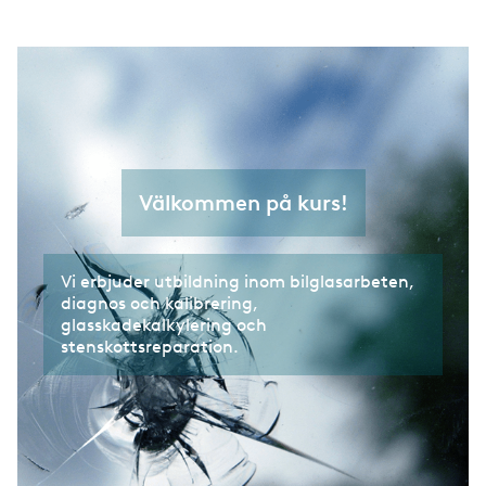
Välkommen på kurs!
Vi erbjuder utbildning inom bilglasarbeten,
diagnos och kalibrering,
glasskadekalkylering och
stenskottsreparation.