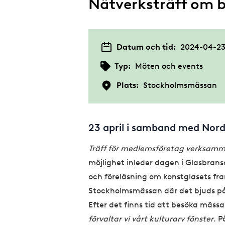
Nätverksträff om b
Datum och tid:
2024-04-23 
Typ:
Möten och events
Plats:
Stockholmsmässan
23 april i samband med Nor
Träff för medlemsföretag verksamm
möjlighet inleder dagen i Glasbran
och föreläsning om konstglasets framt
Stockholmsmässan där det bjuds på l
Efter det finns tid att besöka mässa
förvaltar vi vårt kulturarv fönster
. P