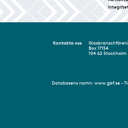
Integrite
Kontakta oss
Glasbranschför
Box 17154
104 62 Stockhol
Databasens namn:
www.gbf.se
- T