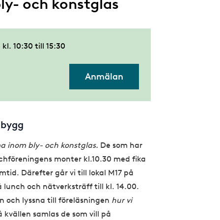
ly- och konstglas
kl. 10:30
till
15:30
Anmälan
dbygg
a inom bly- och konstglas.
De som har
schföreningens monter kl.10.30 med fika
id. Därefter går vi till lokal M17 på
unch och nätverksträff till kl. 14.00.
n och lyssna till föreläsningen
hur vi
å kvällen samlas de som vill på