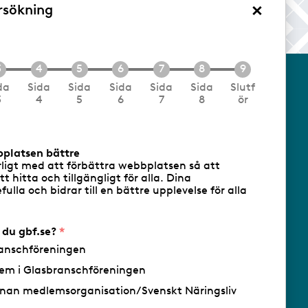
×
rsökning
/Logga in
da
Sida
Sida
Sida
Sida
Sida
Slutf
3
4
5
6
7
8
ör
cookies
Följ oss via RSS
bplatsen bättre
rligt med att förbättra webbplatsen så att
att hitta och tillgängligt för alla. Dina
ulla och bidrar till en bättre upplevelse för alla
- Ansvarig utgivare: Sofia Wahlgren
r du gbf.se?
anschföreningen
em i Glasbranschföreningen
nan medlemsorganisation/Svenskt Näringsliv