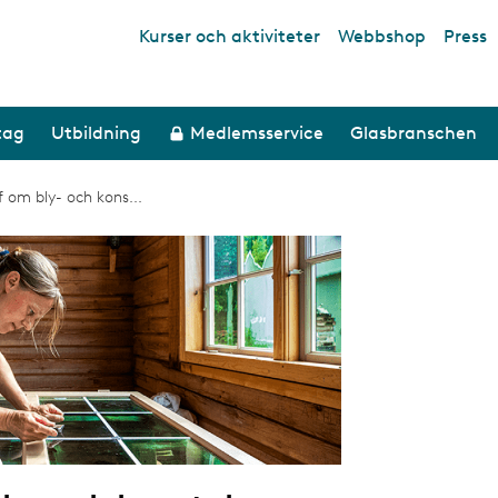
Kurser och aktiviteter
Webbshop
Press
Top links
tag
Utbildning
Medlemsservice
Glasbranschen
f om bly- och kons...