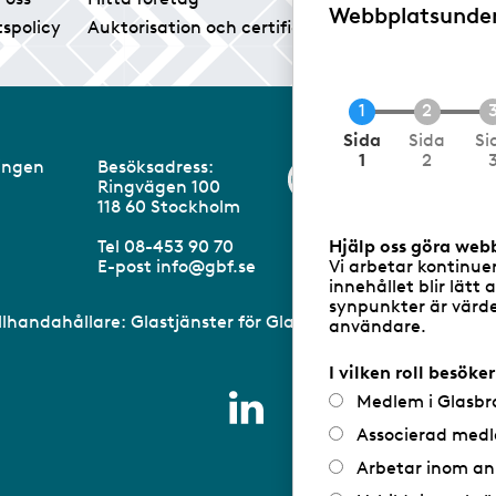
Webbplatsunde
tspolicy
Auktorisation och certifiering
Medlemsservice
N
Sida
Sida
Si
u
1
2
eningen
Besöksadress:
Information om 
v
Ringvägen 100
a
m
118 60 Stockholm
r
a
Hjälp oss göra web
Tel 08-453 90 70
n
Vi arbetar kontinue
E-post
info@gbf.se
d
innehållet blir lätt 
e
synpunkter är värdef
illhandahållare: Glastjänster för Glasbranschföreningen AB 
användare.
I vilken roll besöke
Medlem i Glasbr
Associerad medl
Arbetar inom an