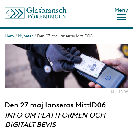
H
Meny
o
p
p
a
t
Hem
/
Nyheter
/
Den 27 maj lanseras MittID06
L
i
ä
I
l
m
l
n
a
h
g
u
k
e
v
s
u
d
t
i
n
i
MittID06
n
g
e
Den 27 maj lanseras MittID06
h
å
INFO OM PLATTFORMEN OCH
l
l
DIGITALT BEVIS