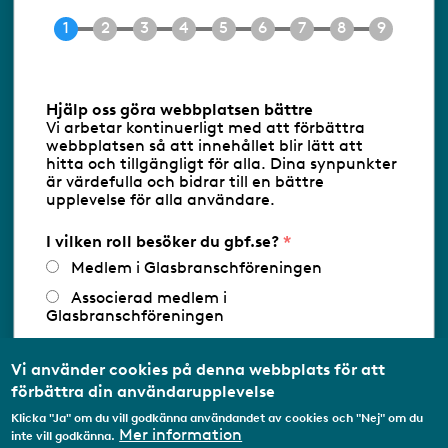
Tel 08-453 90 70
E-post
info@gbf.se
Information om cookies
Hjälp oss göra webbplatsen bättre
Vi arbetar kontinuerligt med att förbättra
Följ oss via RSS
webbplatsen så att innehållet blir lätt att
hitta och tillgängligt för alla. Dina synpunkter
är värdefulla och bidrar till en bättre
upplevelse för alla användare.
Databasens namn:
www.gbf.se
-
Tillhandahållare: Glastjänster för
Glasbranschföreningen AB - Ansvarig
I vilken roll besöker du gbf.se?
utgivare: Sofia Wahlgren
Medlem i Glasbranschföreningen
Associerad medlem i
Glasbranschföreningen
Arbetar inom annan
medlemsorganisation/Svenskt Näringsliv
Vi använder cookies på denna webbplats för att
förbättra din användarupplevelse
Utbildningsaktör
Klicka "Ja" om du vill godkänna användandet av cookies och "Nej" om du
Student
Mer information
inte vill godkänna.