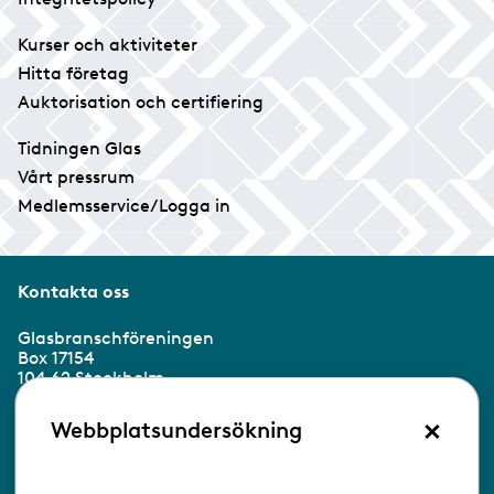
Kurser och aktiviteter
Hitta företag
Auktorisation och certifiering
Tidningen Glas
Vårt pressrum
Medlemsservice/Logga in
Kontakta oss
Glasbranschföreningen
Box 17154
104 62 Stockholm
×
Besöksadress:
Webbplatsundersökning
Ringvägen 100
118 60 Stockholm