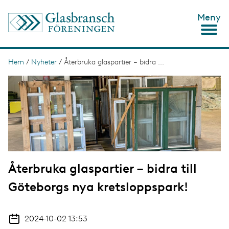
H
Meny
o
p
p
a
t
Hem
/
Nyheter
/
Återbruka glaspartier – bidra ...
L
i
ä
I
l
m
l
n
a
h
g
u
k
e
v
s
u
d
t
i
n
i
n
Återbruka glaspartier – bidra till
g
e
h
Göteborgs nya kretsloppspark!
å
l
l
2024-10-02 13:53