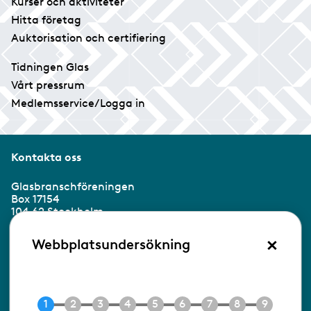
Kurser och aktiviteter
Hitta företag
Auktorisation och certifiering
Tidningen Glas
Vårt pressrum
Medlemsservice/Logga in
Kontakta oss
Glasbranschföreningen
Box 17154
104 62 Stockholm
×
Besöksadress:
Webbplatsundersökning
Ringvägen 100
118 60 Stockholm
Tel 08-453 90 70
E-post
info@gbf.se