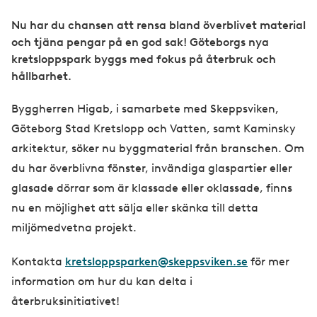
Nu har du chansen att rensa bland överblivet material
och tjäna pengar på en god sak! Göteborgs nya
kretsloppspark byggs med fokus på återbruk och
hållbarhet.
Byggherren Higab, i samarbete med Skeppsviken,
Göteborg Stad Kretslopp och Vatten, samt Kaminsky
arkitektur, söker nu byggmaterial från branschen. Om
du har överblivna fönster, invändiga glaspartier eller
glasade dörrar som är klassade eller oklassade, finns
nu en möjlighet att sälja eller skänka till detta
miljömedvetna projekt.
Kontakta
kretsloppsparken@skeppsviken.se
för mer
information om hur du kan delta i
återbruksinitiativet!