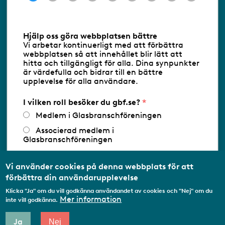
Information om cookies
Hjälp oss göra webbplatsen bättre
Vi arbetar kontinuerligt med att förbättra
Följ oss via RSS
webbplatsen så att innehållet blir lätt att
hitta och tillgängligt för alla. Dina synpunkter
är värdefulla och bidrar till en bättre
upplevelse för alla användare.
Databasens namn:
www.gbf.se
-
Tillhandahållare: Glastjänster för
Glasbranschföreningen AB - Ansvarig
I vilken roll besöker du gbf.se?
utgivare: Sofia Wahlgren
Medlem i Glasbranschföreningen
Associerad medlem i
Glasbranschföreningen
Arbetar inom annan
medlemsorganisation/Svenskt Näringsliv
Vi använder cookies på denna webbplats för att
förbättra din användarupplevelse
Utbildningsaktör
Klicka "Ja" om du vill godkänna användandet av cookies och "Nej" om du
Student
Mer information
inte vill godkänna.
Privatperson
Ja
Nej
Annat...