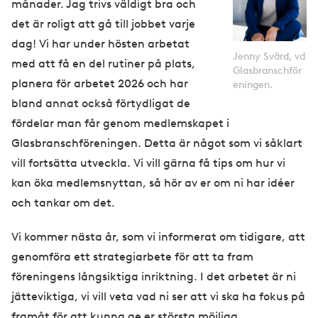
månader. Jag trivs väldigt bra och
det är roligt att gå till jobbet varje
dag! Vi har under hösten arbetat
Jenny Svärd, vd
med att få en del rutiner på plats,
Glasbranschför
planera för arbetet 2026 och har
eningen.
bland annat också förtydligat de
fördelar man får genom medlemskapet i
Glasbranschföreningen. Detta är något som vi såklart
vill fortsätta utveckla. Vi vill gärna få tips om hur vi
kan öka medlemsnyttan, så hör av er om ni har idéer
och tankar om det.
Vi kommer nästa år, som vi informerat om tidigare, att
genomföra ett strategiarbete för att ta fram
föreningens långsiktiga inriktning. I det arbetet är ni
jätteviktiga, vi vill veta vad ni ser att vi ska ha fokus på
framåt för att kunna ge er största möjliga