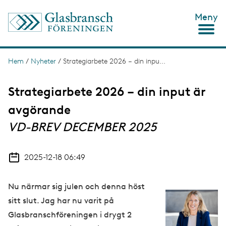
H
Meny
o
p
p
a
t
Hem
/
Nyheter
/
Strategiarbete 2026 – din inpu...
L
i
ä
l
l
Strategiarbete 2026 – din input är
n
h
u
avgörande
k
v
s
VD-BREV DECEMBER 2025
u
d
t
i
n
i
2025-12-18 06:49
n
g
e
h
Nu närmar sig julen och denna höst
å
l
sitt slut. Jag har nu varit på
l
Glasbranschföreningen i drygt 2