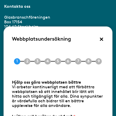
Kontakta oss
Glasbranschföreningen
Box 17154
104 62 Stockholm
×
Besöksadress:
Webbplatsundersökning
Ringvägen 100
118 60 Stockholm
Tel 08-453 90 70
E-post
info@gbf.se
Information om cookies
Hjälp oss göra webbplatsen bättre
Vi arbetar kontinuerligt med att förbättra
Följ oss via RSS
webbplatsen så att innehållet blir lätt att
hitta och tillgängligt för alla. Dina synpunkter
är värdefulla och bidrar till en bättre
upplevelse för alla användare.
Databasens namn:
www.gbf.se
-
Tillhandahållare: Glastjänster för