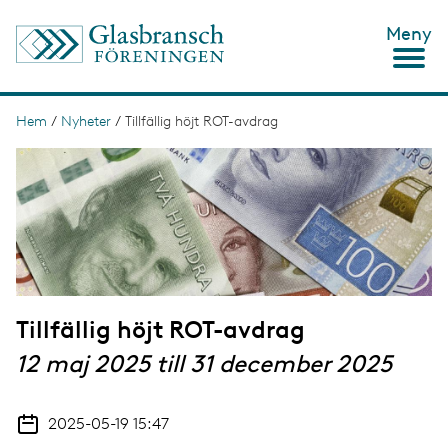
H
Meny
o
p
p
a
t
Hem
/
Nyheter
/
Tillfällig höjt ROT-avdrag
L
i
ä
I
l
m
l
n
a
h
g
u
k
e
v
s
u
d
t
i
n
i
n
Tillfällig höjt ROT-avdrag
g
e
h
12 maj 2025 till 31 december 2025
å
l
l
2025-05-19 15:47