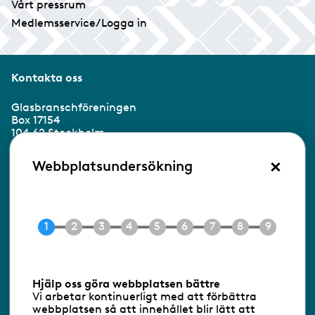
Vårt pressrum
Medlemsservice/Logga in
Kontakta oss
Glasbranschföreningen
Box 17154
104 62 Stockholm
×
Besöksadress:
Webbplatsundersökning
Ringvägen 100
118 60 Stockholm
Tel 08-453 90 70
E-post
info@gbf.se
Information om cookies
Hjälp oss göra webbplatsen bättre
Vi arbetar kontinuerligt med att förbättra
Följ oss via RSS
webbplatsen så att innehållet blir lätt att