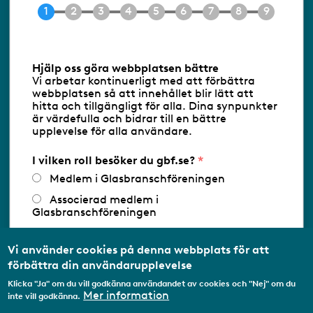
E-post
info@gbf.se
Information om cookies
Hjälp oss göra webbplatsen bättre
Vi arbetar kontinuerligt med att förbättra
Följ oss via RSS
webbplatsen så att innehållet blir lätt att
hitta och tillgängligt för alla. Dina synpunkter
är värdefulla och bidrar till en bättre
upplevelse för alla användare.
Databasens namn:
www.gbf.se
-
Tillhandahållare: Glastjänster för
Glasbranschföreningen AB - Ansvarig
I vilken roll besöker du gbf.se?
utgivare: Sofia Wahlgren
Medlem i Glasbranschföreningen
Associerad medlem i
Glasbranschföreningen
Arbetar inom annan
medlemsorganisation/Svenskt Näringsliv
Vi använder cookies på denna webbplats för att
förbättra din användarupplevelse
Utbildningsaktör
Klicka "Ja" om du vill godkänna användandet av cookies och "Nej" om du
Student
Mer information
inte vill godkänna.
Privatperson