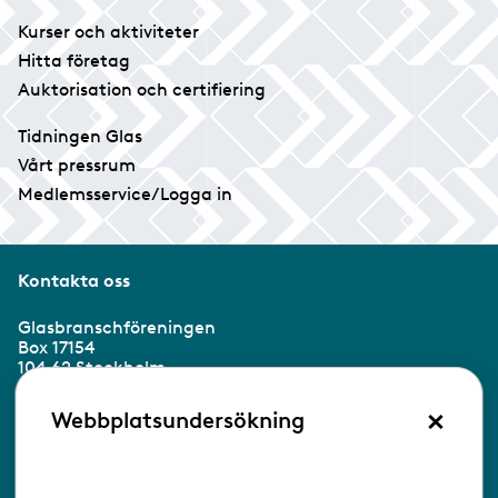
Kurser och aktiviteter
Hitta företag
Auktorisation och certifiering
Tidningen Glas
Vårt pressrum
Medlemsservice/Logga in
Kontakta oss
Glasbranschföreningen
Box 17154
104 62 Stockholm
×
Besöksadress:
Webbplatsundersökning
Ringvägen 100
118 60 Stockholm
Tel 08-453 90 70