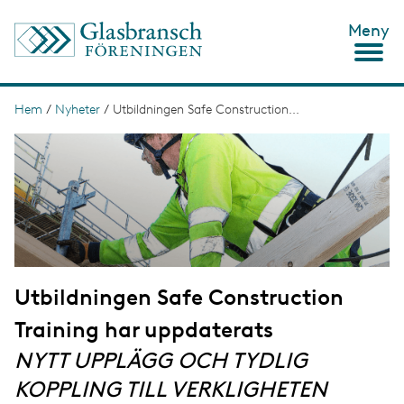
H
Meny
o
p
p
a
t
Hem
/
Nyheter
/
Utbildningen Safe Construction...
L
i
ä
I
l
m
l
n
a
h
g
u
k
e
v
s
u
d
t
i
n
i
n
Utbildningen Safe Construction
g
e
h
Training har uppdaterats
å
l
NYTT UPPLÄGG OCH TYDLIG
l
KOPPLING TILL VERKLIGHETEN