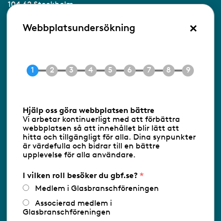
104 62 Stockholm
×
Besöksadress:
Webbplatsundersökning
Ringvägen 100
118 60 Stockholm
Tel 08-453 90 70
E-post
info@gbf.se
Information om cookies
Hjälp oss göra webbplatsen bättre
Vi arbetar kontinuerligt med att förbättra
Följ oss via RSS
webbplatsen så att innehållet blir lätt att
hitta och tillgängligt för alla. Dina synpunkter
är värdefulla och bidrar till en bättre
upplevelse för alla användare.
Databasens namn:
www.gbf.se
-
Tillhandahållare: Glastjänster för
Glasbranschföreningen AB - Ansvarig
I vilken roll besöker du gbf.se?
utgivare: Sofia Wahlgren
Medlem i Glasbranschföreningen
Associerad medlem i
Glasbranschföreningen