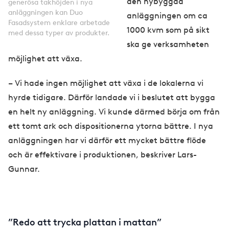
den nybyggda
generösa takhöjden i nya
anläggningen kan Duo
anläggningen om ca
Fasadsystem enklare arbetade
1000 kvm som på sikt
med dessa typer av produkter.
ska ge verksamheten
möjlighet att växa.
– Vi hade ingen möjlighet att växa i de lokalerna vi
hyrde tidigare. Därför landade vi i beslutet att bygga
en helt ny anläggning. Vi kunde därmed börja om från
ett tomt ark och dispositionerna ytorna bättre. I nya
anläggningen har vi därför ett mycket bättre flöde
och är effektivare i produktionen, beskriver Lars-
Gunnar.
”Redo att trycka plattan i mattan”