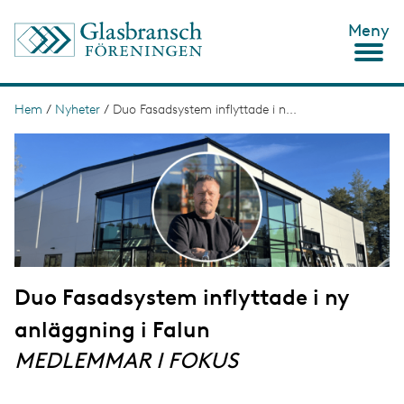
H
Meny
o
p
p
a
t
Hem
/
Nyheter
/
Duo Fasadsystem inflyttade i n...
L
i
ä
I
l
m
l
n
a
h
g
u
k
e
v
s
u
d
t
i
n
i
n
Duo Fasadsystem inflyttade i ny
g
e
h
anläggning i Falun
å
l
MEDLEMMAR I FOKUS
l