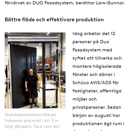
förvärvet av DUO Fasadsystem, berättar Lars-Gunnar.
Bättre flöde och effektivare produktion
Idag arbetar det 12
personer på Duo
Fasadsystem med
syftet att tillverka och
montera högisolerade
fönster och dörrar i
Schüco AWS/ADS för
fastigheter, offentliga
miljöer och
privatpersoner. Sedan
Verkstadsmontören Mikael
början av augusti har
Folkesson placerad i ett 3 m
produktionen ägt rum i
högt dörrparti. Tack vare den