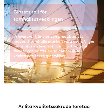
Glasets roll för
samhällsutvecklingen
Vi levererar tjänster och produkter ett
modernt samhälle inte kan vara utan. Vi ger
människor en levande livsmiljö, tryggare
tillvaro och bättre hälsa genom ljusa,
vackra och säkra glasmiljöer.
Anlita kvalitetssäkrade företag