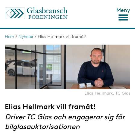
H
Meny
o
p
p
a
t
Hem
/
Nyheter
/
Elias Hellmark vill framåt!
L
i
ä
I
l
m
l
n
a
h
g
u
k
e
v
s
u
d
t
i
n
i
Elias Hellmark, TC Glas
n
g
e
Elias Hellmark vill framåt!
h
å
Driver TC Glas och engagerar sig för
l
l
bilglasauktorisationen