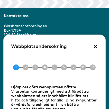
Kontakta oss
Glasbranschföreningen
Box 17154
104 62 Stockholm
×
Besöksadress:
Webbplatsundersökning
Ringvägen 100
118 60 Stockholm
Tel 08-453 90 70
E-post
info@gbf.se
Information om cookies
Hjälp oss göra webbplatsen bättre
Vi arbetar kontinuerligt med att förbättra
Följ oss via RSS
webbplatsen så att innehållet blir lätt att
hitta och tillgängligt för alla. Dina synpunkter
är värdefulla och bidrar till en bättre
upplevelse för alla användare.