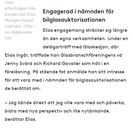
med
efterfrågan från
Engagerad i nämnden för
kunder har Elias
bilglasauktorisationen
återigen börjat
med det. Ofta i
Elias engagemang sträcker sig längre
en rådgivande
roll.
än den egna verksamheten. Under en
delägarträff med Glaskedjan, där
Elias ingår, träffade han Glasbranschföreningens vd
Jenny Svärd och Richard Gavaller som höll i en
föreläsning. På stående fot anmälde han sitt intresse
för att vara med i nämnden för bilglasauktorisationen
de berättat om.
– Jag kände direkt att jag ville vara med och påverka,
bidra med nya perspektiv och lite nytänkande,
berättar Elias.