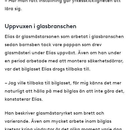
– Har man rätt inställning går yrkesskickligheten att
lära sig.
Uppvuxen i glasbranschen
Elias är glasmästarsonen som arbetat i glasbranschen
sedan barnsben tack vare pappan som drev
glasmästeri under Elias uppväxt. Även om han under
en period arbetade med att montera säkerhetsdörrar,
var det bilglaset Elias drogs tillbaka till.
– Jag ville tillbaka till bilglaset, för mig känns det mer
naturligt att hålla på med bilglas än att inte göra det,
konstaterar Elias.
Han beskriver glasmästaryrket som brett och
varierande. Även om mycket arbete inom bilglas
kretsar kring vindrutor är det olika moment varje dag.