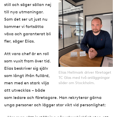
still och säger sällan nej
till nya utmaningar.
Som det ser ut just nu
kommer vi fortsätta
växa och garanterat bli
fler, säger Elias.
Att vara chef är en roll
som vuxit fram över tid.
Elias beskriver sig själv
Elias Hellmark driver företaget
som långt ifrån fullärd,
TC Glas med två anläggningar
men med en stark vilja
söder om Stockholm.
att utvecklas – både
som ledare och företagare. Han rekryterar gärna
unga personer och lägger stor vikt vid personlighet: