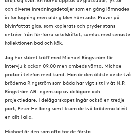
dröjt sig kvar. En hörna upptas av glaskupor, lyktor
och diverse inredningsdetaljer som en gång lämnades
in för lagning men aldrig blev hämtade. Prover på
blyinfattat glas, som kopierats och pryder stans
entréer från förrförra sekelskiftet, samlas med senaste
kollektionen bad och kök.
Jag har stämt träff med Michael Ringström för
intervju klockan 09.00 men ombeds vänta. Michael
pratar i telefon med kund. Han är den äldste av de två
bröderna Ringström som båda har vigt sitt liv åt N.P.
Ringström AB i egenskap av delägare och
projektledare. I delägarskapet ingår också en tredje
part, Peter Hellberg som liksom de två bröderna blivit
en allt i allo.
Michael är den som ofta tar de första