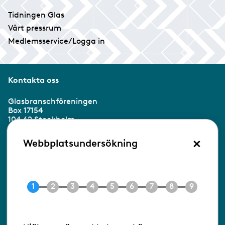
Tidningen Glas
Vårt pressrum
Medlemsservice/Logga in
Kontakta oss
Glasbranschföreningen
Box 17154
104 62 Stockholm
×
Besöksadress:
Webbplatsundersökning
Ringvägen 100
118 60 Stockholm
Tel 08-453 90 70
E-post
info@gbf.se
Information om cookies