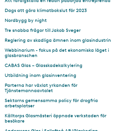
Att färdigställa en redan påbörjad entreprenad
Dags att göra klimatbokslut för 2023
Nordbygg by night
Tre snabba frågor till Jakob Sveger
Reglering av skadliga ämnen inom glasindustrin
Webbinarium - fokus på det ekonomiska läget i
glasbranschen
CABAS Glas – Glasskadekalkylering
Utbildning inom glasinventering
Parterna har växlat yrkanden för
Tjänstemannaavtalet
Sektorns gemensamma policy för drogfria
arbetsplatser
Kålltorps Glasmästeri öppnade verkstaden för
besökare
Anderssons Glas i Sollefteå AB/Glaskedjan