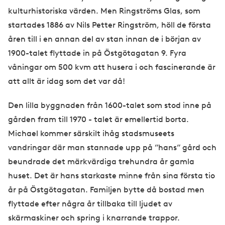
kulturhistoriska värden. Men Ringströms Glas, som
startades 1886 av Nils Petter Ringström, höll de första
åren till i en annan del av stan innan de i början av
1900-talet flyttade in på Östgötagatan 9. Fyra
våningar om 500 kvm att husera i och fascinerande är
att allt är idag som det var då!
Den lilla byggnaden från 1600-talet som stod inne på
gården fram till 1970 - talet är emellertid borta.
Michael kommer särskilt ihåg stadsmuseets
vandringar där man stannade upp på ”hans” gård och
beundrade det märkvärdiga trehundra år gamla
huset. Det är hans starkaste minne från sina första tio
år på Östgötagatan. Familjen bytte då bostad men
flyttade efter några år tillbaka till ljudet av
skärmaskiner och spring i knarrande trappor.