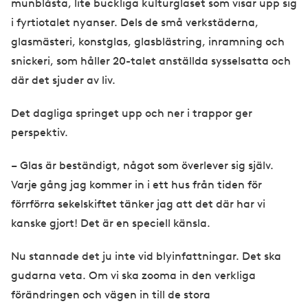
munblåsta, lite buckliga kulturglaset som visar upp sig
i fyrtiotalet nyanser. Dels de små verkstäderna,
glasmästeri, konstglas, glasblästring, inramning och
snickeri, som håller 20-talet anställda sysselsatta och
där det sjuder av liv.
Det dagliga springet upp och ner i trappor ger
perspektiv.
– Glas är beständigt, något som överlever sig själv.
Varje gång jag kommer in i ett hus från tiden för
förrförra sekelskiftet tänker jag att det där har vi
kanske gjort! Det är en speciell känsla.
Nu stannade det ju inte vid blyinfattningar. Det ska
gudarna veta. Om vi ska zooma in den verkliga
förändringen och vägen in till de stora