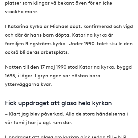
platser som klingar välbekant även för en icke
stockholmare.
I Katarina kyrka är Michael döpt, konfirmerad och vigd
och där är hans barn döpta. Katarina kyrka är
familjen Ringströms kyrka. Under 1990-talet skulle den
också bli deras arbetsplats.
Natten till den 17 maj 1990 stod Katarina kyrka, byggd
1695, i lågor. I gryningen var nästan bara
ytterväggarna kvar.
Fick uppdraget att glasa hela kyrkan
– Klart jag blev påverkad. Alla de stora händelserna i
vår familj har ju ägt rum där.
Uppdraget att glasa om kyrkan gick sedan till – N.P.