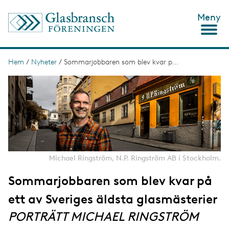
H
Meny
o
p
p
a
t
Hem
/
Nyheter
/
Sommarjobbaren som blev kvar p...
L
i
ä
I
l
m
l
n
a
h
g
u
k
e
v
s
u
d
t
i
n
i
Michael Ringström, N.P. Ringström AB i Stockholm.
n
g
e
Sommarjobbaren som blev kvar på
h
å
ett av Sveriges äldsta glasmästerier
l
l
PORTRÄTT MICHAEL RINGSTRÖM