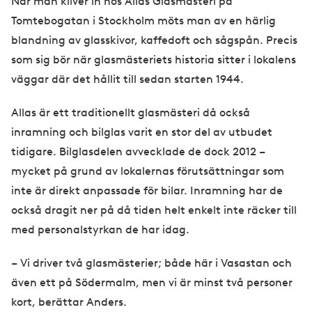
När man kliver in hos Allas Glasmästeri på
Tomtebogatan i Stockholm möts man av en härlig
blandning av glasskivor, kaffedoft och sågspån. Precis
som sig bör när glasmästeriets historia sitter i lokalens
väggar där det hållit till sedan starten 1944.
Allas är ett traditionellt glasmästeri då också
inramning och bilglas varit en stor del av utbudet
tidigare. Bilglasdelen avvecklade de dock 2012 –
mycket på grund av lokalernas förutsättningar som
inte är direkt anpassade för bilar. Inramning har de
också dragit ner på då tiden helt enkelt inte räcker till
med personalstyrkan de har idag.
– Vi driver två glasmästerier; både här i Vasastan och
även ett på Södermalm, men vi är minst två personer
kort, berättar Anders.