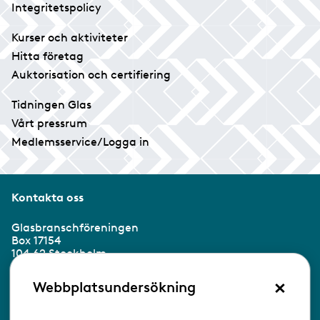
Integritetspolicy
Kurser och aktiviteter
Hitta företag
Auktorisation och certifiering
Tidningen Glas
Vårt pressrum
Medlemsservice/Logga in
Kontakta oss
Glasbranschföreningen
Box 17154
104 62 Stockholm
×
Besöksadress:
Webbplatsundersökning
Ringvägen 100
118 60 Stockholm