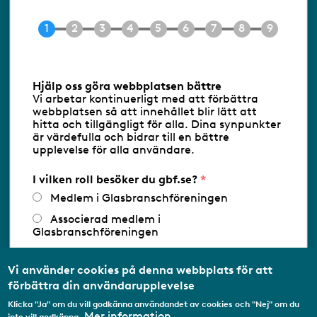
Tel 08-453 90 70
E-post
info@gbf.se
Information om cookies
Hjälp oss göra webbplatsen bättre
Vi arbetar kontinuerligt med att förbättra
Följ oss via RSS
webbplatsen så att innehållet blir lätt att
hitta och tillgängligt för alla. Dina synpunkter
är värdefulla och bidrar till en bättre
upplevelse för alla användare.
Databasens namn:
www.gbf.se
-
Tillhandahållare: Glastjänster för
Glasbranschföreningen AB - Ansvarig
I vilken roll besöker du gbf.se?
utgivare: Sofia Wahlgren
Medlem i Glasbranschföreningen
Associerad medlem i
Glasbranschföreningen
Arbetar inom annan
medlemsorganisation/Svenskt Näringsliv
Vi använder cookies på denna webbplats för att
förbättra din användarupplevelse
Utbildningsaktör
Klicka "Ja" om du vill godkänna användandet av cookies och "Nej" om du
Student
Mer information