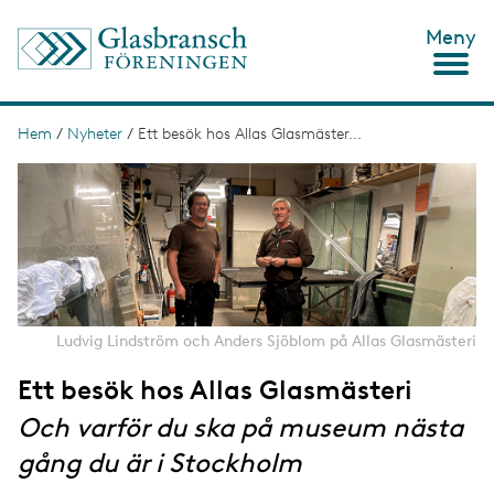
H
Meny
o
p
p
a
t
Hem
/
Nyheter
/
Ett besök hos Allas Glasmäster...
L
i
ä
I
l
m
l
n
a
h
g
u
k
e
v
s
u
d
t
i
n
i
Ludvig Lindström och Anders Sjöblom på Allas Glasmästeri
n
g
e
Ett besök hos Allas Glasmästeri
h
å
Och varför du ska på museum nästa
l
l
gång du är i Stockholm