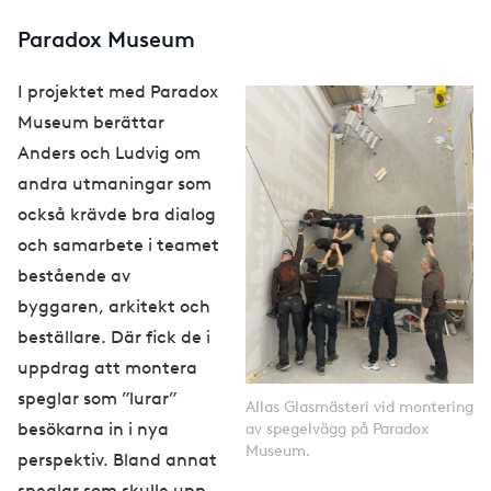
Paradox Museum
I projektet med Paradox
Museum berättar
Anders och Ludvig om
andra utmaningar som
också krävde bra dialog
och samarbete i teamet
bestående av
byggaren, arkitekt och
beställare. Där fick de i
uppdrag att montera
speglar som ”lurar”
Allas Glasmästeri vid montering
besökarna in i nya
av spegelvägg på Paradox
Museum.
perspektiv. Bland annat
speglar som skulle upp