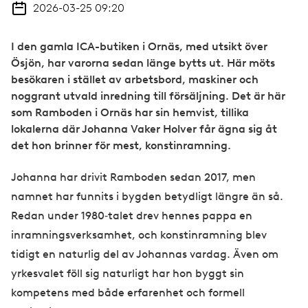
2026-03-25 09:20
I den gamla ICA-butiken i Ornäs, med utsikt över
Ösjön, har varorna sedan länge bytts ut. Här möts
besökaren i stället av arbetsbord, maskiner och
noggrant utvald inredning till försäljning. Det är här
som Ramboden i Ornäs har sin hemvist, tillika
lokalerna där Johanna Vaker Holver får ägna sig åt
det hon brinner för mest, konstinramning.
Johanna har drivit Ramboden sedan 2017, men
namnet har funnits i bygden betydligt längre än så.
Redan under 1980‑talet drev hennes pappa en
inramningsverksamhet, och konstinramning blev
tidigt en naturlig del av Johannas vardag. Även om
yrkesvalet föll sig naturligt har hon byggt sin
kompetens med både erfarenhet och formell