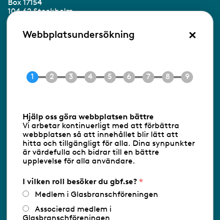
Box 17154
104 62 Stockholm
×
Besöksadress:
Webbplatsundersökning
Ringvägen 100
118 60 Stockholm
Tel 08-453 90 70
E-post
info@gbf.se
Information om cookies
Hjälp oss göra webbplatsen bättre
Vi arbetar kontinuerligt med att förbättra
Följ oss via RSS
webbplatsen så att innehållet blir lätt att
hitta och tillgängligt för alla. Dina synpunkter
är värdefulla och bidrar till en bättre
upplevelse för alla användare.
Databasens namn:
www.gbf.se
-
Tillhandahållare: Glastjänster för
Glasbranschföreningen AB - Ansvarig
I vilken roll besöker du gbf.se?
utgivare: Sofia Wahlgren
Medlem i Glasbranschföreningen
Associerad medlem i
Glasbranschföreningen