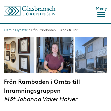
H
Meny
o
p
p
a
t
Hem
/
Nyheter
/
Från Ramboden i Ornäs till Inr...
L
i
ä
I
l
m
l
n
a
h
g
u
k
e
v
s
u
d
t
i
n
i
n
Från Ramboden i Ornäs till
g
e
h
Inramningsgruppen
å
l
Möt Johanna Vaker Holver
l