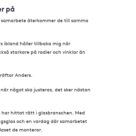
er på
tt samarbete återkommer de till samma
 ibland håller tillbaka mig när
kså starkare på radier och vinklar än
räftar Anders.
l när något ska justeras, det sker nästan
s har hittat rätt i glasbranschen. Med
ngsglas och en vardag där samarbetet
 glaset de monterar.