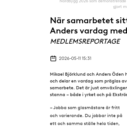
Nordbygg 2026 som demonstrerade h
gjort m
När samarbetet sit
Anders vardag med
MEDLEMSREPORTAGE
2026-05-11 15:31
Mikael Björklund och Anders Öden h
och delar en vardag som präglas av
samarbete. Det är just omväxlingen 
stanna – både i yrket och på Ekstr
– Jobba som glasmästare är fritt
och varierande. Du jobbar inte på
ett och samma ställe hela tiden,