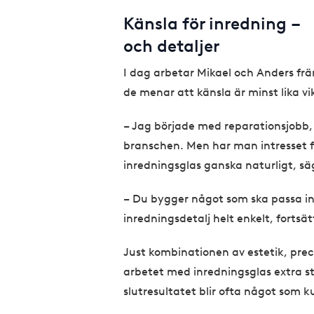
Känsla för inredning –
och detaljer
I dag arbetar Mikael och Anders fr
de menar att känsla är minst lika v
– Jag började med reparationsjobb, 
branschen. Men har man intresset för 
inredningsglas ganska naturligt, sä
– Du bygger något som ska passa in i
inredningsdetalj helt enkelt, fortsä
Just kombinationen av estetik, pre
arbetet med inredningsglas extra s
slutresultatet blir ofta något som 