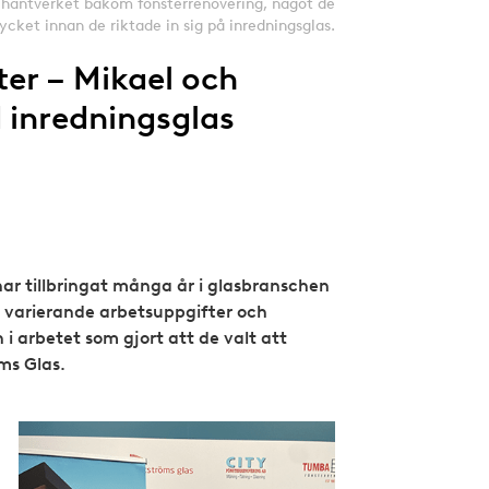
antverket bakom fönsterrenovering, något de
ycket innan de riktade in sig på inredningsglas.
ter – Mikael och
 inredningsglas
ar tillbringat många år i glasbranschen
 varierande arbetsuppgifter och
i arbetet som gjort att de valt att
öms Glas.