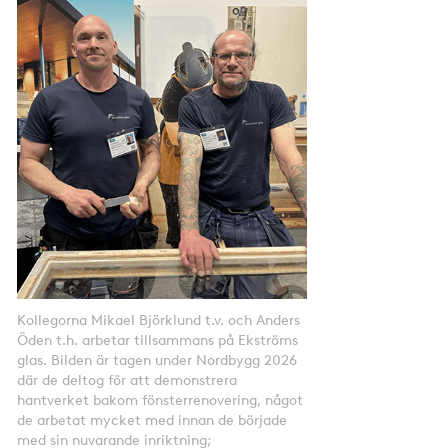
Kollegorna Mikael Björklund t.v. och Anders
Öden t.h. arbetar tillsammans på Ekströms
glas. Bilden är tagen under Nordbygg 2026
där de deltog för att demonstrera
hantverket bakom fönsterrenovering, något
de arbetat mycket med innan de började
med sin nuvarande inriktning;