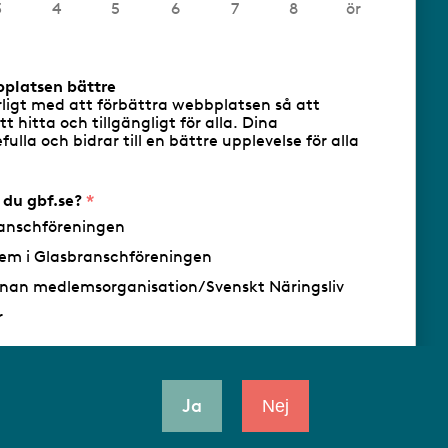
3
4
5
6
7
8
ör
cookies
Följ oss via RSS
bplatsen bättre
rligt med att förbättra webbplatsen så att
att hitta och tillgängligt för alla. Dina
ulla och bidrar till en bättre upplevelse för alla
- Ansvarig utgivare: Sofia Wahlgren
r du gbf.se?
anschföreningen
em i Glasbranschföreningen
nan medlemsorganisation/Svenskt Näringsliv
r
Ja
Nej