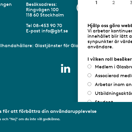
u
1
2
eningen
Besöksadress:
Information om 
v
Ringvägen 100
a
m
118 60 Stockholm
r
a
Hjälp oss göra web
Tel 08-453 90 70
n
Vi arbetar kontinue
E-post
info@gbf.se
d
innehållet blir lätt 
e
synpunkter är värdef
illhandahållare: Glastjänster för Glasbranschföreningen AB 
användare.
I vilken roll besöke
Medlem i Glasbr
Associerad medl
Arbetar inom an
Utbildningsaktö
Student
Privatperson
 för att förbättra din användarupplevelse
 och "Nej" om du inte vill godkänna.
Annat...