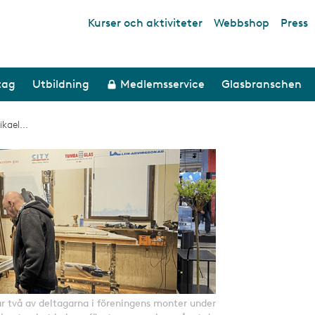
Kurser och aktiviteter
Webbshop
Press
Top links
tag
Utbildning
Medlemsservice
Glasbranschen
kael...
r två av deltagarna i föreningens monter under