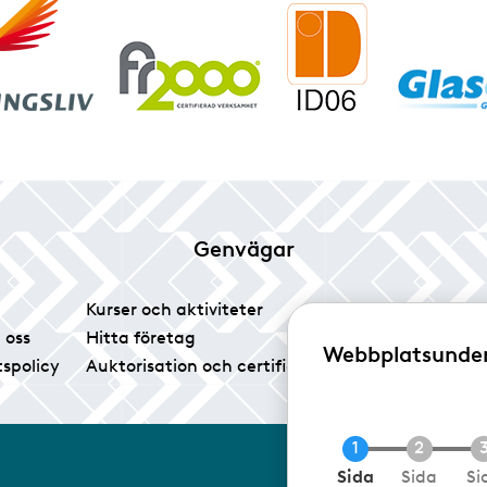
Genvägar
Kurser och aktiviteter
Tidningen Glas
 oss
Hitta företag
Vårt pressrum
Webbplatsunde
tspolicy
Auktorisation och certifiering
Medlemsservice
N
Sida
Sida
Si