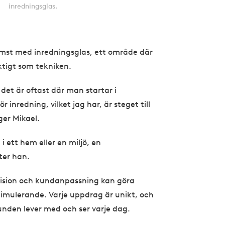
inredningsglas.
ämst med inredningsglas, ett område där
iktigt som tekniken.
det är oftast där man startar i
inredning, vilket jag har, är steget till
ger Mikael.
 ett hem eller en miljö, en
tter han.
cision och kundanpassning kan göra
timulerande. Varje uppdrag är unikt, och
kunden lever med och ser varje dag.