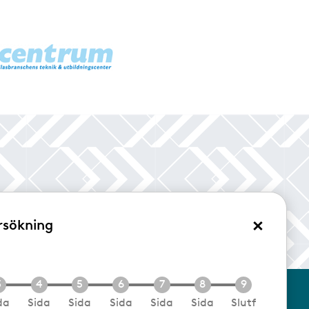
×
rsökning
/Logga in
da
Sida
Sida
Sida
Sida
Sida
Slutf