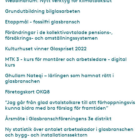
Webbinarium: Nytt verktyg för klimatbokslut
Grundutbildning bilglasarbeten
Etappmål - fossilfri glasbransch
Förändringar i de kollektiv­avtalade pensions-,
försäkrings- och omställningssystemen
Kulturhuset vinner Glaspriset 2022
MTK 3 - kurs för montörer och arbetsledare - digital
kurs
Ghullam Nateqi – lärlingen som hamnat rätt i
glasbranschen
Företagskort OKQ8
”Jag går från glad avtalstolkare till att förhoppningsvis
kunna bidra med bra förslag för framtiden”
Årsmöte i Glasbranschföreningens 3e distrikt
Ny statistik över antalet arbetsskador i glasbranschen
och bygg- och installationssektorn