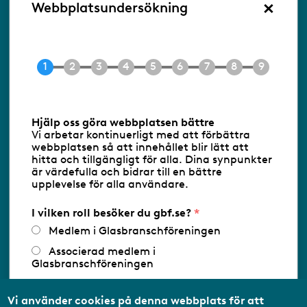
×
Besöksadress:
Webbplatsundersökning
Ringvägen 100
118 60 Stockholm
Tel 08-453 90 70
E-post
info@gbf.se
Information om cookies
Hjälp oss göra webbplatsen bättre
Vi arbetar kontinuerligt med att förbättra
Följ oss via RSS
webbplatsen så att innehållet blir lätt att
hitta och tillgängligt för alla. Dina synpunkter
är värdefulla och bidrar till en bättre
upplevelse för alla användare.
Databasens namn:
www.gbf.se
-
Tillhandahållare: Glastjänster för
Glasbranschföreningen AB - Ansvarig
I vilken roll besöker du gbf.se?
utgivare: Sofia Wahlgren
Medlem i Glasbranschföreningen
Associerad medlem i
Glasbranschföreningen
Arbetar inom annan
medlemsorganisation/Svenskt Näringsliv
Vi använder cookies på denna webbplats för att