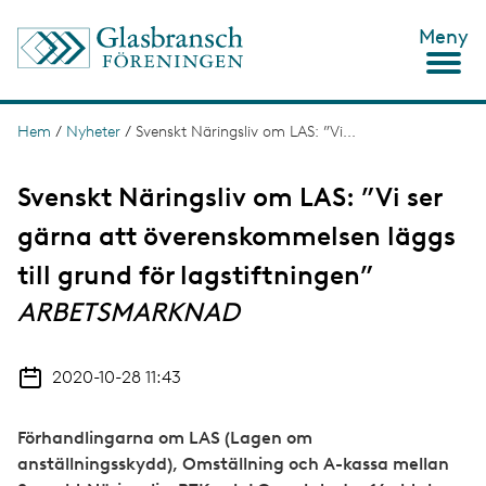
H
Meny
o
p
p
a
t
Hem
/
Nyheter
/
Svenskt Näringsliv om LAS: ”Vi...
L
i
ä
l
l
Svenskt Näringsliv om LAS: ”Vi ser
n
h
u
gärna att överenskommelsen läggs
k
v
s
u
till grund för lagstiftningen”
d
t
ARBETSMARKNAD
i
n
i
n
g
e
2020-10-28 11:43
h
å
l
Förhandlingarna om LAS (Lagen om
l
anställningsskydd), Omställning och A-kassa mellan