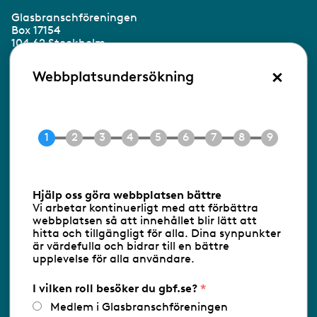
Glasbranschföreningen
Box 17154
104 62 Stockholm
×
Besöksadress:
Webbplatsundersökning
Ringvägen 100
118 60 Stockholm
Tel 08-453 90 70
E-post
info@gbf.se
Information om cookies
Hjälp oss göra webbplatsen bättre
Vi arbetar kontinuerligt med att förbättra
Följ oss via RSS
webbplatsen så att innehållet blir lätt att
hitta och tillgängligt för alla. Dina synpunkter
är värdefulla och bidrar till en bättre
upplevelse för alla användare.
Databasens namn:
www.gbf.se
-
Tillhandahållare: Glastjänster för
Glasbranschföreningen AB - Ansvarig
I vilken roll besöker du gbf.se?
utgivare: Sofia Wahlgren
Medlem i Glasbranschföreningen