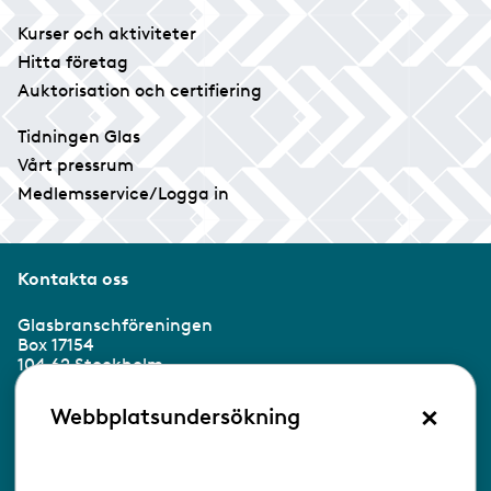
Kurser och aktiviteter
Hitta företag
Auktorisation och certifiering
Tidningen Glas
Vårt pressrum
Medlemsservice/Logga in
Kontakta oss
Glasbranschföreningen
Box 17154
104 62 Stockholm
×
Besöksadress:
Webbplatsundersökning
Ringvägen 100
118 60 Stockholm
Tel 08-453 90 70