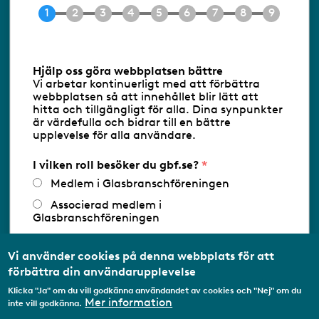
E-post
info@gbf.se
Information om cookies
Hjälp oss göra webbplatsen bättre
Vi arbetar kontinuerligt med att förbättra
Följ oss via RSS
webbplatsen så att innehållet blir lätt att
hitta och tillgängligt för alla. Dina synpunkter
är värdefulla och bidrar till en bättre
upplevelse för alla användare.
Databasens namn:
www.gbf.se
-
Tillhandahållare: Glastjänster för
Glasbranschföreningen AB - Ansvarig
I vilken roll besöker du gbf.se?
utgivare: Sofia Wahlgren
Medlem i Glasbranschföreningen
Associerad medlem i
Glasbranschföreningen
Arbetar inom annan
medlemsorganisation/Svenskt Näringsliv
Vi använder cookies på denna webbplats för att
förbättra din användarupplevelse
Utbildningsaktör
Klicka "Ja" om du vill godkänna användandet av cookies och "Nej" om du
Student
Mer information
inte vill godkänna.
Privatperson