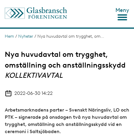
H
Meny
o
p
p
a
t
Hem
/
Nyheter
/
Nya huvudavtal om trygghet, om...
L
i
ä
l
l
Nya huvudavtal om trygghet,
n
h
u
omställning och anställningsskydd
k
v
s
KOLLEKTIVAVTAL
u
d
t
i
n
i
2022-06-30 14:22
n
g
e
h
Arbetsmarknadens parter – Svenskt Näringsliv, LO och
å
PTK – signerade på onsdagen två nya huvudavtal om
l
l
trygghet, omställning och anställningsskydd vid en
ceremoni i Saltsjöbaden.