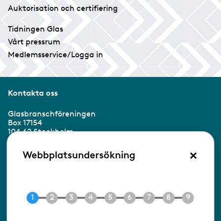
Auktorisation och certifiering
Tidningen Glas
Vårt pressrum
Medlemsservice/Logga in
Kontakta oss
Glasbranschföreningen
Box 17154
104 62 Stockholm
×
Besöksadress:
Webbplatsundersökning
Ringvägen 100
118 60 Stockholm
Tel 08-453 90 70
E-post
info@gbf.se