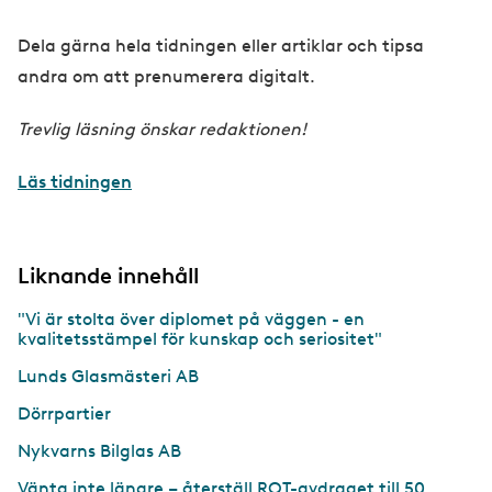
Dela gärna hela tidningen eller artiklar och tipsa
andra om att prenumerera digitalt.
Trevlig läsning önskar redaktionen!
Läs tidningen
Liknande innehåll
"Vi är stolta över diplomet på väggen - en
kvalitetsstämpel för kunskap och seriositet"
Lunds Glasmästeri AB
Dörrpartier
Nykvarns Bilglas AB
Vänta inte längre – återställ ROT-avdraget till 50