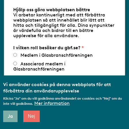
Information om cookies
Hjälp oss göra webbplatsen bättre
Vi arbetar kontinuerligt med att förbättra
Följ oss via RSS
webbplatsen så att innehållet blir lätt att
hitta och tillgängligt för alla. Dina synpunkter
är värdefulla och bidrar till en bättre
upplevelse för alla användare.
Databasens namn:
www.gbf.se
-
Tillhandahållare: Glastjänster för
Glasbranschföreningen AB - Ansvarig
I vilken roll besöker du gbf.se?
utgivare: Sofia Wahlgren
Medlem i Glasbranschföreningen
Associerad medlem i
Glasbranschföreningen
Arbetar inom annan
medlemsorganisation/Svenskt Näringsliv
Vi använder cookies på denna webbplats för att
förbättra din användarupplevelse
Utbildningsaktör
Klicka "Ja" om du vill godkänna användandet av cookies och "Nej" om du
Student
Mer information
inte vill godkänna.
Privatperson
Ja
Nej
Annat...