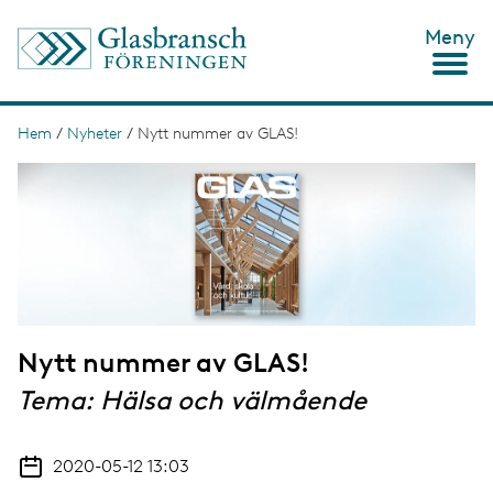
H
Meny
o
p
p
a
t
Hem
/
Nyheter
/
Nytt nummer av GLAS!
L
i
ä
I
l
m
l
n
a
h
g
u
k
e
v
s
u
d
t
i
n
i
n
Nytt nummer av GLAS!
g
e
h
Tema: Hälsa och välmående
å
l
l
2020-05-12 13:03