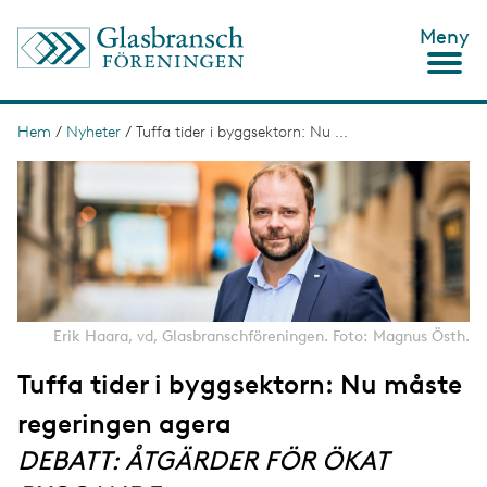
H
Meny
o
p
p
a
t
Hem
/
Nyheter
/
Tuffa tider i byggsektorn: Nu ...
L
i
ä
I
l
m
l
n
a
h
g
u
k
e
v
s
u
d
t
i
n
i
Erik Haara, vd, Glasbranschföreningen. Foto: Magnus Östh.
n
g
e
Tuffa tider i byggsektorn: Nu måste
h
å
regeringen agera
l
l
DEBATT: ÅTGÄRDER FÖR ÖKAT