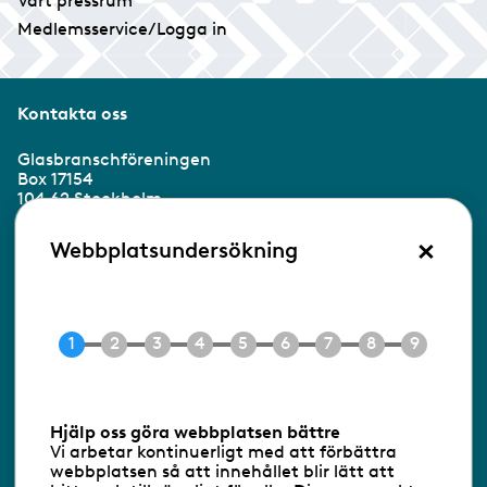
Vårt pressrum
Medlemsservice/Logga in
Kontakta oss
Glasbranschföreningen
Box 17154
104 62 Stockholm
×
Besöksadress:
Webbplatsundersökning
Ringvägen 100
118 60 Stockholm
Tel 08-453 90 70
E-post
info@gbf.se
Information om cookies
Hjälp oss göra webbplatsen bättre
Vi arbetar kontinuerligt med att förbättra
Följ oss via RSS
webbplatsen så att innehållet blir lätt att