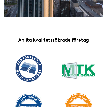
Anlita kvalitetssäkrade företag