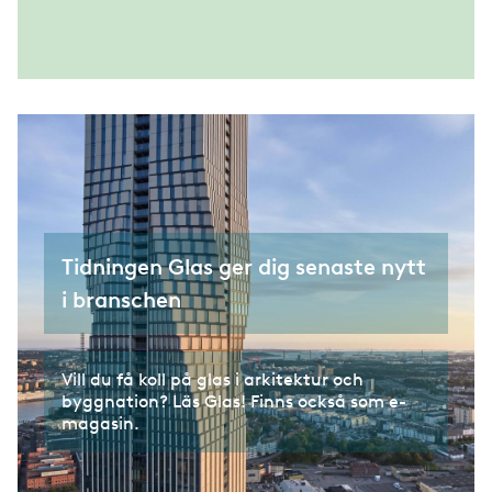
Tidningen Glas ger dig senaste nytt
i branschen
Vill du få koll på glas i arkitektur och
byggnation? Läs Glas! Finns också som e-
magasin.