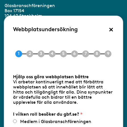
Glasbranschföreningen
Box 17154
104 62 Stockholm
×
Besöksadress:
Webbplatsundersökning
Ringvägen 100
118 60 Stockholm
Tel 08-453 90 70
E-post
info@gbf.se
Information om cookies
Hjälp oss göra webbplatsen bättre
Vi arbetar kontinuerligt med att förbättra
Följ oss via RSS
webbplatsen så att innehållet blir lätt att
hitta och tillgängligt för alla. Dina synpunkter
är värdefulla och bidrar till en bättre
upplevelse för alla användare.
Databasens namn:
www.gbf.se
-
Tillhandahållare: Glastjänster för
Glasbranschföreningen AB - Ansvarig
I vilken roll besöker du gbf.se?
utgivare: Sofia Wahlgren
Medlem i Glasbranschföreningen