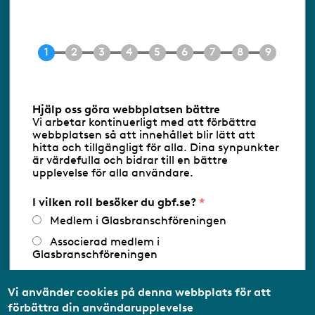
Ringvägen 100
118 60 Stockholm
Tel 08-453 90 70
E-post
info@gbf.se
Information om cookies
Hjälp oss göra webbplatsen bättre
Vi arbetar kontinuerligt med att förbättra
Följ oss via RSS
webbplatsen så att innehållet blir lätt att
hitta och tillgängligt för alla. Dina synpunkter
är värdefulla och bidrar till en bättre
upplevelse för alla användare.
Databasens namn:
www.gbf.se
-
Tillhandahållare: Glastjänster för
Glasbranschföreningen AB - Ansvarig
I vilken roll besöker du gbf.se?
utgivare: Sofia Wahlgren
Medlem i Glasbranschföreningen
Associerad medlem i
Glasbranschföreningen
Arbetar inom annan
medlemsorganisation/Svenskt Näringsliv
Vi använder cookies på denna webbplats för att
förbättra din användarupplevelse
Utbildningsaktör