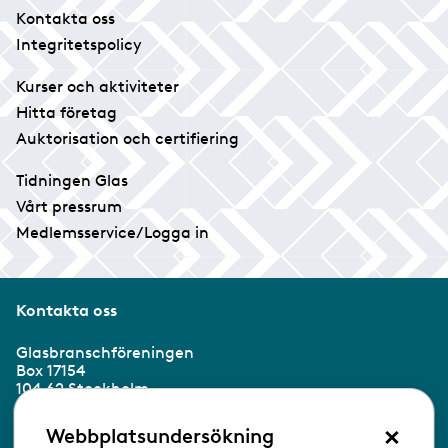
Kontakta oss
Integritetspolicy
Kurser och aktiviteter
Hitta företag
Auktorisation och certifiering
Tidningen Glas
Vårt pressrum
Medlemsservice/Logga in
Kontakta oss
Glasbranschföreningen
Box 17154
104 62 Stockholm
×
Besöksadress:
Webbplatsundersökning