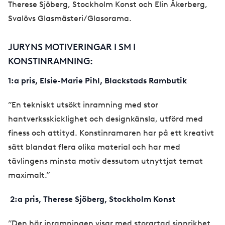
Therese Sjöberg, Stockholm Konst och Elin Åkerberg,
Svalövs Glasmästeri/Glasorama.
JURYNS MOTIVERINGAR I SM I
KONSTINRAMNING:
1:a pris, Elsie-Marie Pihl, Blackstads Rambutik
”En tekniskt utsökt inramning med stor
hantverksskicklighet och designkänsla, utförd med
finess och attityd. Konstinramaren har på ett kreativt
sätt blandat flera olika material och har med
tävlingens minsta motiv dessutom utnyttjat temat
maximalt.”
2:a pris, Therese Sjöberg, Stockholm Konst
”Den här inramningen visar med storartad sinnrikhet