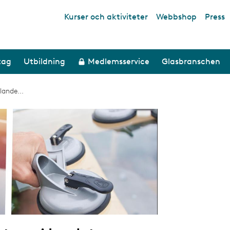
Kurser och aktiviteter
Webbshop
Press
Top links
tag
Utbildning
Medlemsservice
Glasbranschen
lande...