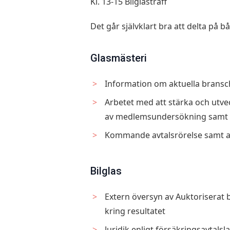
Kl. 13-15 Bilglasträff
Det går självklart bra att delta på 
Glasmästeri
Information om aktuella bransc
Arbetet med att stärka och utve
av medlemsundersökning samt s
Kommande avtalsrörelse samt ak
Bilglas
Extern översyn av Auktoriserat 
kring resultatet
Juridik enligt försäkringsavtals