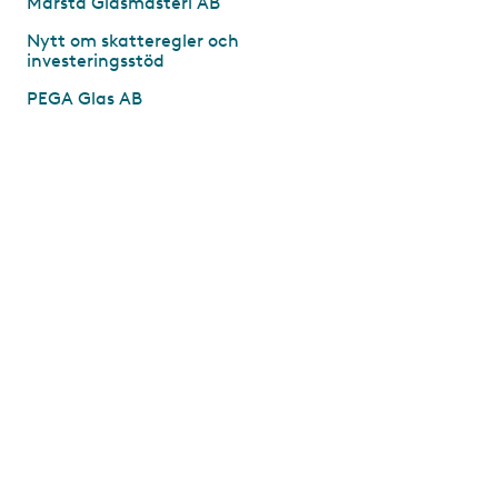
Märsta Glasmästeri AB
Nytt om skatteregler och
investeringsstöd
PEGA Glas AB