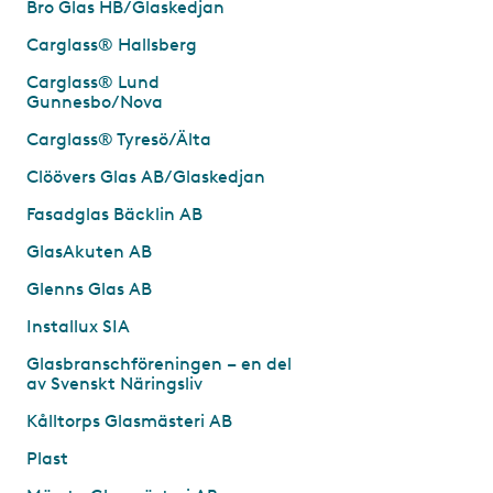
Bro Glas HB/Glaskedjan
Carglass® Hallsberg
Carglass® Lund
Gunnesbo/Nova
Carglass® Tyresö/Älta
Clöövers Glas AB/Glaskedjan
Fasadglas Bäcklin AB
GlasAkuten AB
Glenns Glas AB
Installux SIA
Glasbranschföreningen – en del
av Svenskt Näringsliv
Kålltorps Glasmästeri AB
Plast