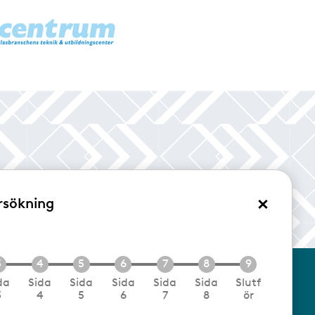
×
rsökning
/Logga in
da
Sida
Sida
Sida
Sida
Sida
Slutf
3
4
5
6
7
8
ör
cookies
Följ oss via RSS