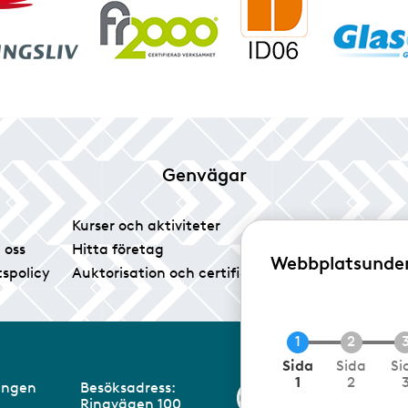
Genvägar
Kurser och aktiviteter
Tidningen Glas
 oss
Hitta företag
Vårt pressrum
Webbplatsunde
tspolicy
Auktorisation och certifiering
Medlemsservice
N
Sida
Sida
Si
u
1
2
eningen
Besöksadress:
Information om 
v
Ringvägen 100