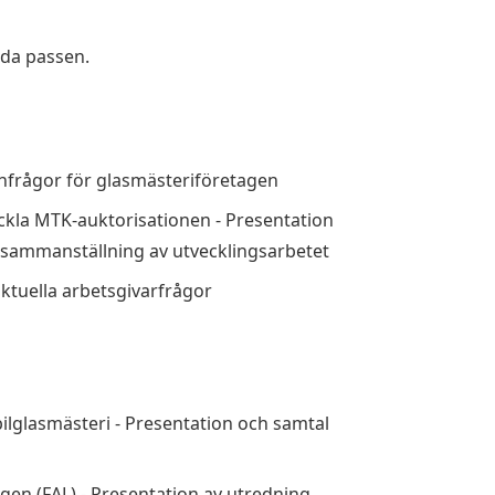
båda passen.
hfrågor för glasmästeriföretagen
ckla MTK-auktorisationen - Presentation
ammanställning av utvecklingsarbetet
tuella arbetsgivarfrågor
bilglasmästeri - Presentation och samtal
lagen (FAL) - Presentation av utredning