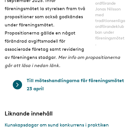
i september 2025. Inför
ordförande
föreningsmötet la styrelsen fram två
Jonas Nilsson
med
propositioner som också godkändes
traditionsenliga
under föreningsmötet.
ordförandeklub
ban under
Propositionerna gällde en något
föreningsmötet
förändrad avgiftsmodell för
.
associerade företag samt revidering
av föreningens stadgar.
Mer info om propositionerna
går att läsa i nedan länk.
Till möteshandlingarna för föreningsmötet
23 april
Liknande innehåll
Kunskapsdagar om sund konkurrens i praktiken