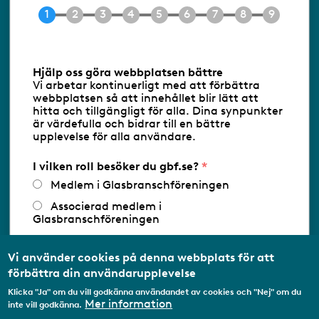
Tel 08-453 90 70
E-post
info@gbf.se
Information om cookies
Hjälp oss göra webbplatsen bättre
Vi arbetar kontinuerligt med att förbättra
Följ oss via RSS
webbplatsen så att innehållet blir lätt att
hitta och tillgängligt för alla. Dina synpunkter
är värdefulla och bidrar till en bättre
upplevelse för alla användare.
Databasens namn:
www.gbf.se
-
Tillhandahållare: Glastjänster för
Glasbranschföreningen AB - Ansvarig
I vilken roll besöker du gbf.se?
utgivare: Sofia Wahlgren
Medlem i Glasbranschföreningen
Associerad medlem i
Glasbranschföreningen
Arbetar inom annan
medlemsorganisation/Svenskt Näringsliv
Vi använder cookies på denna webbplats för att
förbättra din användarupplevelse
Utbildningsaktör
Klicka "Ja" om du vill godkänna användandet av cookies och "Nej" om du
Student
Mer information
inte vill godkänna.
Privatperson