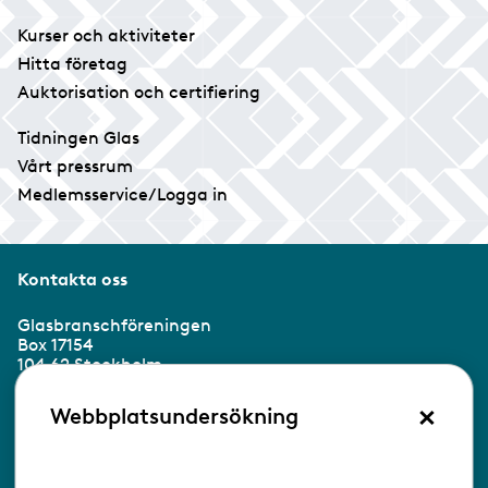
Kurser och aktiviteter
Hitta företag
Auktorisation och certifiering
Tidningen Glas
Vårt pressrum
Medlemsservice/Logga in
Kontakta oss
Glasbranschföreningen
Box 17154
104 62 Stockholm
×
Besöksadress:
Webbplatsundersökning
Ringvägen 100
118 60 Stockholm