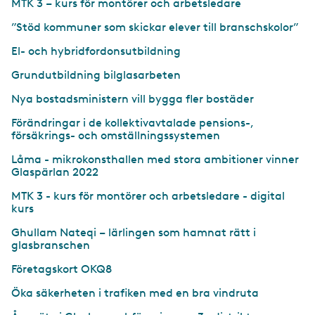
MTK 3 – kurs för montörer och arbetsledare
”Stöd kommuner som skickar elever till branschskolor”
El- och hybridfordonsutbildning
Grundutbildning bilglasarbeten
Nya bostadsministern vill bygga fler bostäder
Förändringar i de kollektiv­avtalade pensions-,
försäkrings- och omställningssystemen
Låma - mikrokonsthallen med stora ambitioner vinner
Glaspärlan 2022
MTK 3 - kurs för montörer och arbetsledare - digital
kurs
Ghullam Nateqi – lärlingen som hamnat rätt i
glasbranschen
Företagskort OKQ8
Öka säkerheten i trafiken med en bra vindruta