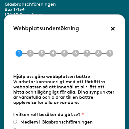
Glasbranschföreningen
Box 17154
104 62 Stockholm
×
Besöksadress:
Webbplatsundersökning
Ringvägen 100
118 60 Stockholm
Tel 08-453 90 70
E-post
info@gbf.se
Information om cookies
Hjälp oss göra webbplatsen bättre
Vi arbetar kontinuerligt med att förbättra
Följ oss via RSS
webbplatsen så att innehållet blir lätt att
hitta och tillgängligt för alla. Dina synpunkter
är värdefulla och bidrar till en bättre
upplevelse för alla användare.
Databasens namn:
www.gbf.se
-
Tillhandahållare: Glastjänster för
Glasbranschföreningen AB - Ansvarig
I vilken roll besöker du gbf.se?
utgivare: Sofia Wahlgren
Medlem i Glasbranschföreningen