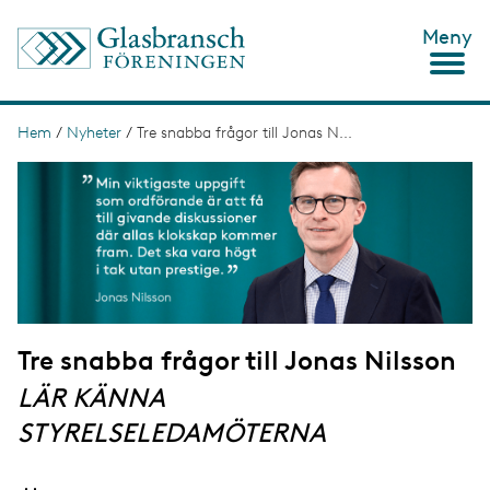
H
Meny
o
p
p
a
t
Hem
/
Nyheter
/
Tre snabba frågor till Jonas N...
L
i
ä
I
l
m
l
n
a
h
g
u
k
e
v
s
u
d
t
i
n
i
n
Tre snabba frågor till Jonas Nilsson
g
e
h
LÄR KÄNNA
å
STYRELSELEDAMÖTERNA
l
l