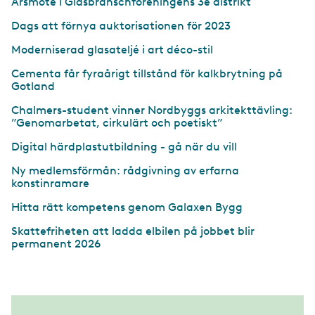
Årsmöte i Glasbranschföreningens 3e distrikt
Dags att förnya auktorisationen för 2023
Moderniserad glasateljé i art déco-stil
Cementa får fyraårigt tillstånd för kalkbrytning på
Gotland
Chalmers-student vinner Nordbyggs arkitekttävling:
”Genomarbetat, cirkulärt och poetiskt”
Digital härdplastutbildning - gå när du vill
Ny medlemsförmån: rådgivning av erfarna
konstinramare
Hitta rätt kompetens genom Galaxen Bygg
Skattefriheten att ladda elbilen på jobbet blir
permanent 2026