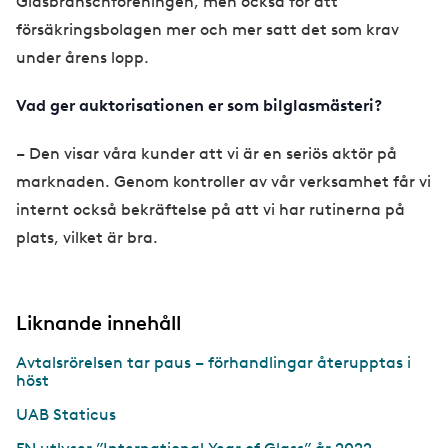
Glasbranschföreningen, men också för att
försäkringsbolagen mer och mer satt det som krav
under årens lopp.
Vad ger auktorisationen er som bilglasmästeri?
– Den visar våra kunder att vi är en seriös aktör på
marknaden. Genom kontroller av vår verksamhet får vi
internt också bekräftelse på att vi har rutinerna på
plats, vilket är bra.
Liknande innehåll
Avtalsrörelsen tar paus – förhandlingar återupptas i
höst
UAB Staticus