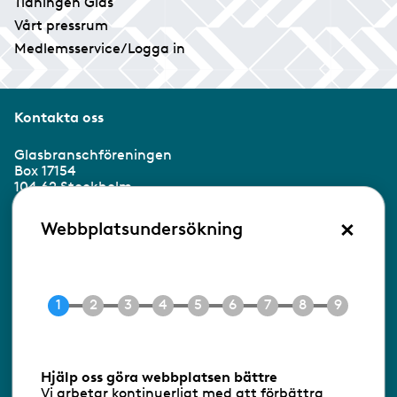
Tidningen Glas
Vårt pressrum
Medlemsservice/Logga in
Kontakta oss
Glasbranschföreningen
Box 17154
104 62 Stockholm
×
Besöksadress:
Webbplatsundersökning
Ringvägen 100
118 60 Stockholm
Tel 08-453 90 70
E-post
info@gbf.se
Information om cookies
Hjälp oss göra webbplatsen bättre
Vi arbetar kontinuerligt med att förbättra