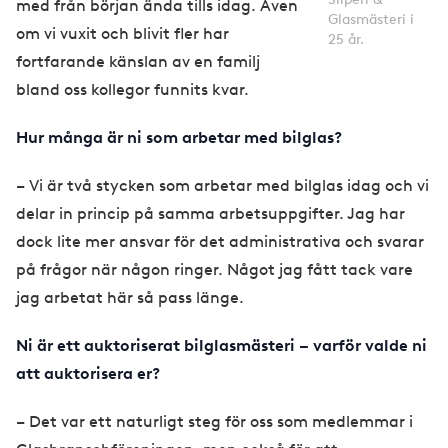
med från början ända tills idag. Även
Glasmästeri i
om vi vuxit och blivit fler har
25 år.
fortfarande känslan av en familj
bland oss kollegor funnits kvar.
Hur många är ni som arbetar med bilglas?
– Vi är två stycken som arbetar med bilglas idag och vi
delar in princip på samma arbetsuppgifter. Jag har
dock lite mer ansvar för det administrativa och svarar
på frågor när någon ringer. Något jag fått tack vare
jag arbetat här så pass länge.
Ni är ett auktoriserat bilglasmästeri – varför valde ni
att auktorisera er?
– Det var ett naturligt steg för oss som medlemmar i