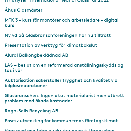
FN utlyser ”International Year of Glass” år 2022
Åhus Glasmästeri
MTK 3 - kurs för montörer och arbetsledare - digital
kurs
Ny vd på Glasbranschföreningen har nu tillträtt
Presentation av verktyg för klimatbokslut
Alural Balkongbeklädnad AB
LAS – beslut om en reformerad anställningsskyddslag
tas i vår
Auktorisation säkerställer trygghet och kvalitet vid
bilglasreparationer
Glasbranschen: Ingen akut materialbrist men utbrett
problem med ökade kostnader
Ragn-Sells Recycling AB
Positiv utveckling för kommunernas företagsklimat
Vara med och främja rekryteringen till branschen