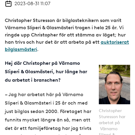
2023-08-31 11:07
Christopher Sturesson är bilglasteknikern som varit
Värnamo Sliperi & Glasmästeri trogen i hela 25 år. Vi
ringde upp Christopher för att stämma av läget; hur
han trivs och hur det är att arbeta på ett
auktoriserat
bilglasmästeri
.
Hej där Christopher på Värnamo
Sliperi & Glasmästeri, hur länge har
du arbetat i branschen?
– Jag har arbetat här på Värnamo
Sliperi & Glasmästeri i 25 år och med
Christopher
just bilglas sedan 2000. Företaget har
Sturesson har
funnits mycket längre än så, men att
arbetat på
det är ett familjeföretag har jag trivts
Värnamo
Sliperi &