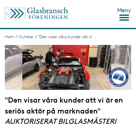
H
Meny
o
p
p
a
t
Hem
/
Nyheter
/
"Den visar våra kunder att vi ...
L
i
ä
I
l
m
l
n
a
h
g
u
k
e
v
s
u
d
t
i
n
i
n
"Den visar våra kunder att vi är en
g
e
h
seriös aktör på marknaden"
å
l
AUKTORISERAT BILGLASMÄSTERI
l