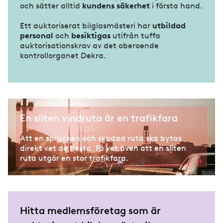
och sätter alltid
kundens säkerhet
i första hand.
Ett auktoriserat bilglasmästeri har
utbildad
personal
och
besiktigas
utifrån tuffa
auktorisationskrav av det oberoende
kontrollorganet Dekra.
En sliten vindruta är en trafikfara
Att en sprucken och skadad ruta ska bytas
direkt vet de flesta. Få vet även att en sliten
ruta utgör en stor trafikfara.
Hitta medlemsföretag som är