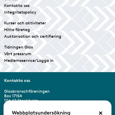
Kontakta oss
Integritetspolicy
Kurser och aktiviteter
Hitta företag
Auktorisation och certifiering
Tidningen Glas
Vårt pressrum
Medlemsservice/Logga in
Kontakta oss
Glasbranschföreningen
Box 17154
104 62 Stockholm
×
Besöksadress:
Webbplatsundersökning