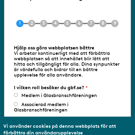
Ringvägen 100
118 60 Stockholm
Tel 08-453 90 70
E-post
info@gbf.se
Information om cookies
Hjälp oss göra webbplatsen bättre
Vi arbetar kontinuerligt med att förbättra
Följ oss via RSS
webbplatsen så att innehållet blir lätt att
hitta och tillgängligt för alla. Dina synpunkter
är värdefulla och bidrar till en bättre
upplevelse för alla användare.
Databasens namn:
www.gbf.se
-
Tillhandahållare: Glastjänster för
Glasbranschföreningen AB - Ansvarig
I vilken roll besöker du gbf.se?
utgivare: Sofia Wahlgren
Medlem i Glasbranschföreningen
Associerad medlem i
Glasbranschföreningen
Arbetar inom annan
medlemsorganisation/Svenskt Näringsliv
Vi använder cookies på denna webbplats för att
förbättra din användarupplevelse
Utbildningsaktör