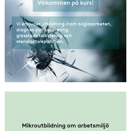
Välkommen på kurs!
Vi erbjuder utbildning inom bilglasarbeten,
diagnos och kalibrering,
glasskadekalkylering och
stenskottsreparation.
Mikroutbildning om arbetsmiljö