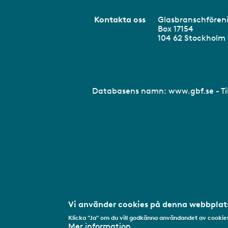
Kontakta oss
Glasbranschför
Box 17154
104 62 Stockhol
Databasens namn:
www.gbf.se
- T
Vi använder cookies på denna webbplats
Klicka "Ja" om du vill godkänna användandet av cookies
Mer information