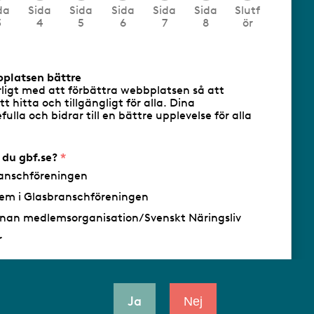
da
Sida
Sida
Sida
Sida
Sida
Slutf
3
4
5
6
7
8
ör
cookies
Följ oss via RSS
bplatsen bättre
rligt med att förbättra webbplatsen så att
att hitta och tillgängligt för alla. Dina
ulla och bidrar till en bättre upplevelse för alla
- Ansvarig utgivare: Sofia Wahlgren
r du gbf.se?
anschföreningen
em i Glasbranschföreningen
nan medlemsorganisation/Svenskt Näringsliv
r
Ja
Nej