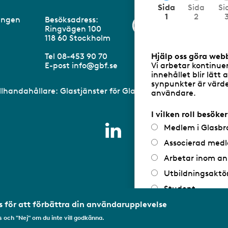
N
Sida
Sida
Si
u
1
2
eningen
Besöksadress:
Information om 
v
Ringvägen 100
a
m
118 60 Stockholm
r
a
Hjälp oss göra web
Tel 08-453 90 70
n
Vi arbetar kontinue
E-post
info@gbf.se
d
innehållet blir lätt 
e
synpunkter är värdef
illhandahållare: Glastjänster för Glasbranschföreningen AB 
användare.
I vilken roll besöke
Medlem i Glasbr
Associerad medl
Arbetar inom an
Utbildningsaktö
Student
Privatperson
 för att förbättra din användarupplevelse
 och "Nej" om du inte vill godkänna.
Annat...