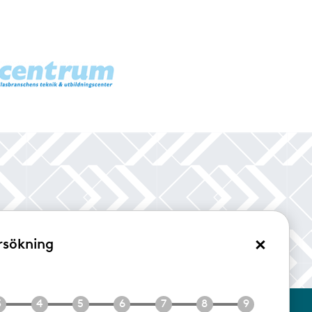
×
rsökning
/Logga in