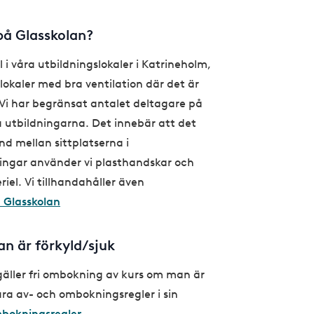
 på Glasskolan?
i våra utbildningslokaler i Katrineholm,
 lokaler med bra ventilation där det är
. Vi har begränsat antalet deltagare på
a utbildningarna. Det innebär att det
nd mellan sittplatserna i
ningar använder vi plasthandskar och
iel. Vi tillhandahåller även
 Glasskolan
n är förkyld/sjuk
äller fri ombokning av kurs om man är
åra av- och ombokningsregler i sin
mbokningsregler