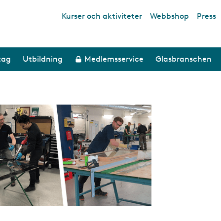
Kurser och aktiviteter
Webbshop
Press
Top links
tag
Utbildning
Medlemsservice
Glasbranschen