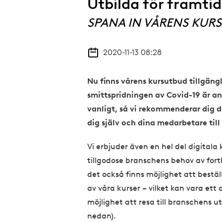
Utbilda för framti
SPANA IN VÅRENS KURS
2020-11-13 08:28
Nu finns vårens kursutbud
tillgängl
smittspridningen av Covid-19 är a
vanligt, så vi rekommenderar dig d
dig själv och dina medarbetare till 
Vi erbjuder även en hel del digitala 
tillgodose branschens behov av for
det också finns möjlighet att bestäl
av våra kurser – vilket kan vara et
möjlighet att resa till branschens u
nedan).