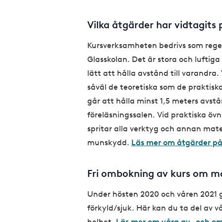
Vilka åtgärder har vidtagits
Kursverksamheten bedrivs som regel 
Glasskolan. Det är stora och luftiga
lätt att hålla avstånd till varandra
såväl de teoretiska som de praktisk
går att hålla minst 1,5 meters avstå
föreläsningssalen. Vid praktiska öv
spritar alla verktyg och annan mater
munskydd.
Läs mer om åtgärder på
Fri ombokning av kurs om ma
Under hösten 2020 och våren 2021 g
förkyld/sjuk. Här kan du ta del av v
helhet.
Läs mer om våra av- och o