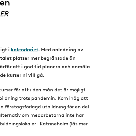
den
ER
igt i
kalendariet
. Med anledning av
ntalet platser mer begränsade än
ärför att i god tid planera och anmäla
de kurser ni vill gå.
kurser för att i den mån det är möjligt
tbildning trots pandemin. Kom ihåg att
la företagsförlagd utbildning för en del
t alternativ om medarbetarna inte har
tbildningslokaler i Katrineholm (läs mer