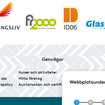
Genvägar
Kurser och aktiviteter
Tidningen Glas
 oss
Hitta företag
Vårt pressrum
Webbplatsunde
tspolicy
Auktorisation och certifiering
Medlemsservice