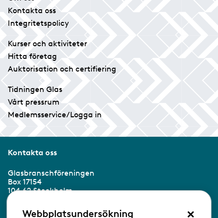
Kontakta oss
Integritetspolicy
Kurser och aktiviteter
Hitta företag
Auktorisation och certifiering
Tidningen Glas
Vårt pressrum
Medlemsservice/Logga in
Kontakta oss
Glasbranschföreningen
Box 17154
104 62 Stockholm
×
Besöksadress:
Webbplatsundersökning