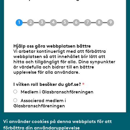
Ringvägen 100
118 60 Stockholm
Tel 08-453 90 70
E-post
info@gbf.se
Information om cookies
Hjälp oss göra webbplatsen bättre
Vi arbetar kontinuerligt med att förbättra
Följ oss via RSS
webbplatsen så att innehållet blir lätt att
hitta och tillgängligt för alla. Dina synpunkter
är värdefulla och bidrar till en bättre
upplevelse för alla användare.
Databasens namn:
www.gbf.se
-
Tillhandahållare: Glastjänster för
Glasbranschföreningen AB - Ansvarig
I vilken roll besöker du gbf.se?
utgivare: Sofia Wahlgren
Medlem i Glasbranschföreningen
Associerad medlem i
Glasbranschföreningen
Arbetar inom annan
medlemsorganisation/Svenskt Näringsliv
Vi använder cookies på denna webbplats för att
förbättra din användarupplevelse
Utbildningsaktör