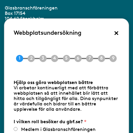
Glasbranschföreningen
Box 17154
104 62 Stockholm
×
Besöksadress:
Webbplatsundersökning
Ringvägen 100
118 60 Stockholm
Tel 08-453 90 70
E-post
info@gbf.se
Information om cookies
Hjälp oss göra webbplatsen bättre
Vi arbetar kontinuerligt med att förbättra
Följ oss via RSS
webbplatsen så att innehållet blir lätt att
hitta och tillgängligt för alla. Dina synpunkter
är värdefulla och bidrar till en bättre
upplevelse för alla användare.
Databasens namn:
www.gbf.se
-
Tillhandahållare: Glastjänster för
Glasbranschföreningen AB - Ansvarig
I vilken roll besöker du gbf.se?
utgivare: Sofia Wahlgren
Medlem i Glasbranschföreningen