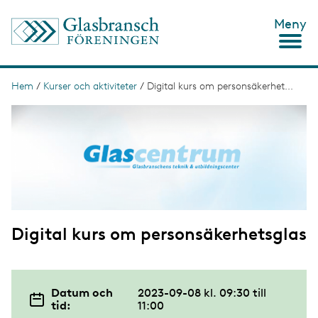
H
Meny
o
p
p
a
t
Hem
/
Kurser och aktiviteter
/
Digital kurs om personsäkerhet...
L
i
ä
I
l
m
l
n
a
h
g
u
k
e
v
s
u
d
t
i
n
i
n
Digital kurs om personsäkerhetsglas
g
e
h
å
l
l
Datum och
2023-09-08 kl. 09:30
till
tid:
11:00