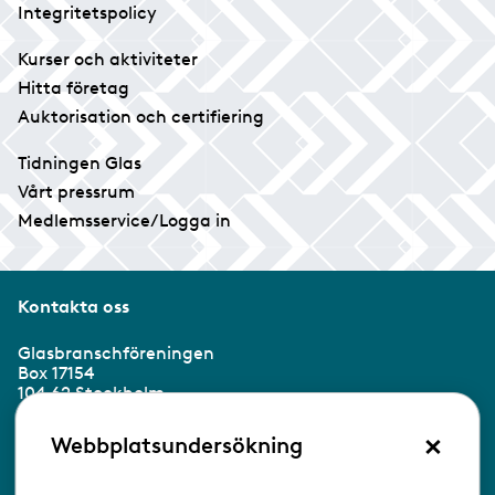
Integritetspolicy
Kurser och aktiviteter
Hitta företag
Auktorisation och certifiering
Tidningen Glas
Vårt pressrum
Medlemsservice/Logga in
Kontakta oss
Glasbranschföreningen
Box 17154
104 62 Stockholm
×
Besöksadress:
Webbplatsundersökning
Ringvägen 100
118 60 Stockholm