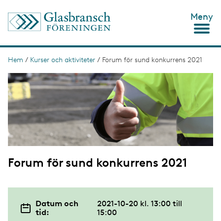
H
Meny
o
p
p
a
t
Hem
/
Kurser och aktiviteter
/
Forum för sund konkurrens 2021
L
i
ä
I
l
m
l
n
a
h
g
u
k
e
v
s
u
d
t
i
n
i
n
Forum för sund konkurrens 2021
g
e
h
å
l
l
Datum och
2021-10-20 kl. 13:00
till
tid:
15:00