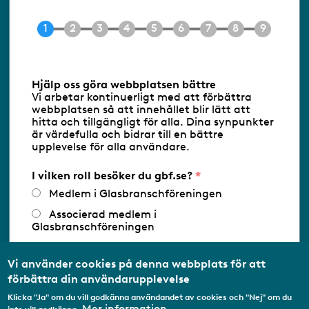
Tel 08-453 90 70
E-post
info@gbf.se
Information om cookies
Hjälp oss göra webbplatsen bättre
Vi arbetar kontinuerligt med att förbättra
Följ oss via RSS
webbplatsen så att innehållet blir lätt att
hitta och tillgängligt för alla. Dina synpunkter
är värdefulla och bidrar till en bättre
upplevelse för alla användare.
Databasens namn:
www.gbf.se
-
Tillhandahållare: Glastjänster för
Glasbranschföreningen AB - Ansvarig
I vilken roll besöker du gbf.se?
utgivare: Sofia Wahlgren
Medlem i Glasbranschföreningen
Associerad medlem i
Glasbranschföreningen
Arbetar inom annan
medlemsorganisation/Svenskt Näringsliv
Vi använder cookies på denna webbplats för att
förbättra din användarupplevelse
Utbildningsaktör
Klicka "Ja" om du vill godkänna användandet av cookies och "Nej" om du
Student
Mer information