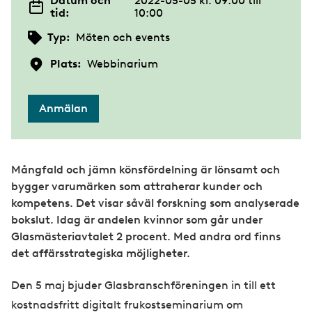
Datum och
2022-05-05 kl. 09:00
till
tid:
10:00
Typ:
Möten och events
Plats:
Webbinarium
Anmälan
Mångfald och jämn könsfördelning är lönsamt och
bygger varumärken som attraherar kunder och
kompetens. Det visar såväl forskning som analyserade
bokslut. Idag är andelen kvinnor som går under
Glasmästeriavtalet 2 procent. Med andra ord finns
det affärsstrategiska möjligheter.
Den 5 maj bjuder Glasbranschföreningen in till ett
kostnadsfritt digitalt frukostseminarium om