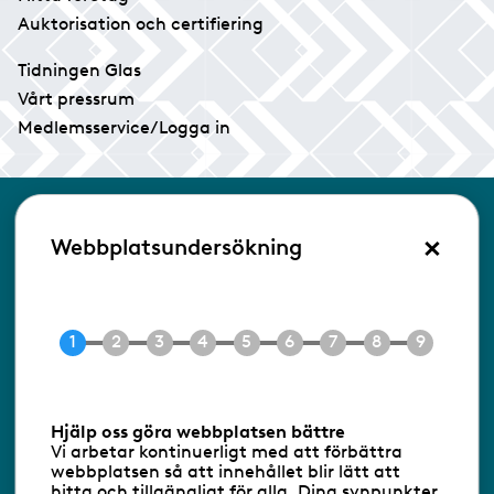
Auktorisation och certifiering
Tidningen Glas
Vårt pressrum
Medlemsservice/Logga in
Kontakta oss
×
Webbplatsundersökning
Glasbranschföreningen
Box 17154
104 62 Stockholm
Besöksadress:
Ringvägen 100
118 60 Stockholm
Tel 08-453 90 70
Hjälp oss göra webbplatsen bättre
E-post
info@gbf.se
Vi arbetar kontinuerligt med att förbättra
webbplatsen så att innehållet blir lätt att
hitta och tillgängligt för alla. Dina synpunkter