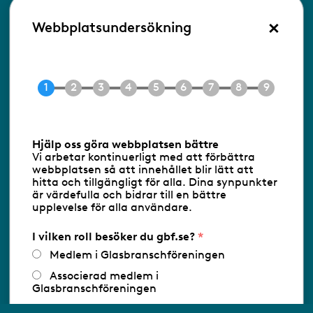
×
Besöksadress:
Webbplatsundersökning
Ringvägen 100
118 60 Stockholm
Tel 08-453 90 70
E-post
info@gbf.se
Information om cookies
Hjälp oss göra webbplatsen bättre
Vi arbetar kontinuerligt med att förbättra
Följ oss via RSS
webbplatsen så att innehållet blir lätt att
hitta och tillgängligt för alla. Dina synpunkter
är värdefulla och bidrar till en bättre
upplevelse för alla användare.
Databasens namn:
www.gbf.se
-
Tillhandahållare: Glastjänster för
Glasbranschföreningen AB - Ansvarig
I vilken roll besöker du gbf.se?
utgivare: Sofia Wahlgren
Medlem i Glasbranschföreningen
Associerad medlem i
Glasbranschföreningen
Arbetar inom annan