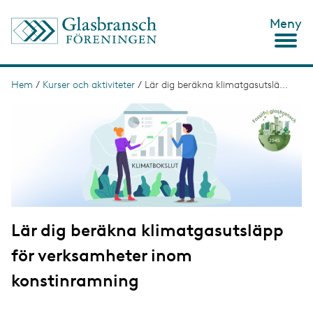
H
Meny
o
p
p
a
t
Hem
/
Kurser och aktiviteter
/
Lär dig beräkna klimatgasutslä...
L
i
ä
I
l
m
l
n
a
h
g
u
k
e
v
s
u
d
t
i
n
i
n
Lär dig beräkna klimatgasutsläpp
g
e
h
för verksamheter inom
å
l
konstinramning
l