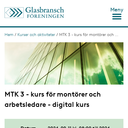
H
Meny
o
p
p
a
t
Hem
/
Kurser och aktiviteter
/
MTK 3 - kurs för montörer och ...
L
i
ä
I
l
m
l
n
a
h
g
u
k
e
v
s
u
d
t
i
n
i
n
MTK 3 - kurs för montörer och
g
e
h
arbetsledare - digital kurs
å
l
l