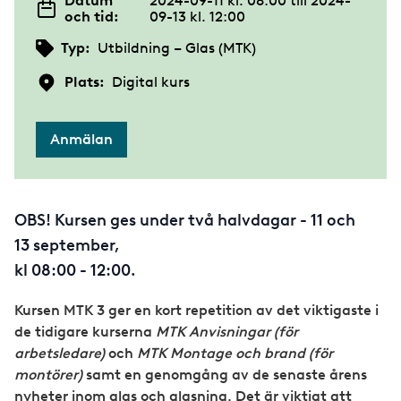
Datum
2024-09-11 kl. 08:00
till
2024-
och tid:
09-13 kl. 12:00
Typ:
Utbildning – Glas (MTK)
Plats:
Digital kurs
Anmälan
OBS! Kursen ges under två halvdagar - 11 och
13 september,
kl 08:00 - 12:00.
Kursen MTK 3 ger en kort repetition av det viktigaste i
de tidigare kurserna
MTK Anvisningar (för
arbetsledare)
och
MTK Montage och brand (för
montörer)
samt en genomgång av de senaste årens
nyheter inom glas och glasning. Det är viktigt att