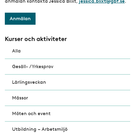
anmälan kontakta Jessica Blixt,
jessica.blixt@gbf.se
.
Anmälan
Kurser och aktiviteter
Alla
Gesäll- /Yrkesprov
Lärlingsveckan
Mässor
Möten och event
Utbildning – Arbetsmiljö