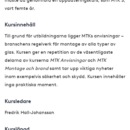
måste du genomföra en uppdateringskurs, som MTK 3,
vart femte år.
Kursinnehåll
Till grund för utbildningarna ligger MTKs anvisningar –
branschens regelverk för montage av alla typer av
glas. Kursen ger en repetition av de väsentligaste
delarna av kurserna
MTK Anvisningar
och
MTK
Montage och brand
samt tar upp viktiga nyheter
inom exempelvis säkerhet och skydd. Kursen innehåller
inga praktiska moment.
Kursledare
Fredrik Hall-Johansson
Kurslängd