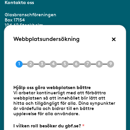
Kontakta oss
Glasbranschföreningen
Box 17154
104 62 Stockholm
×
Besöksadress:
Webbplatsundersökning
Ringvägen 100
118 60 Stockholm
Tel 08-453 90 70
E-post
info@gbf.se
Information om cookies
Hjälp oss göra webbplatsen bättre
Vi arbetar kontinuerligt med att förbättra
Följ oss via RSS
webbplatsen så att innehållet blir lätt att
hitta och tillgängligt för alla. Dina synpunkter
är värdefulla och bidrar till en bättre
upplevelse för alla användare.
Databasens namn:
www.gbf.se
-
Tillhandahållare: Glastjänster för
Glasbranschföreningen AB - Ansvarig
I vilken roll besöker du gbf.se?