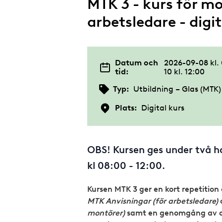
MTK 3 - kurs för m
arbetsledare - digit
Datum och
2026-09-08 kl.
tid:
10 kl. 12:00
Typ:
Utbildning – Glas (MTK)
Plats:
Digital kurs
OBS! Kursen ges under två h
kl 08:00 - 12:00.
Kursen MTK 3 ger en kort repetition 
MTK Anvisningar (för arbetsledare)
montörer)
samt en genomgång av de