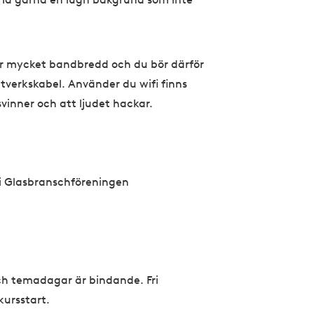
r mycket bandbredd och du bör därför
nätverkskabel. Använder du wifi finns
rsvinner och att ljudet hackar.
i Glasbranschföreningen
och temadagar är bindande. Fri
kursstart.