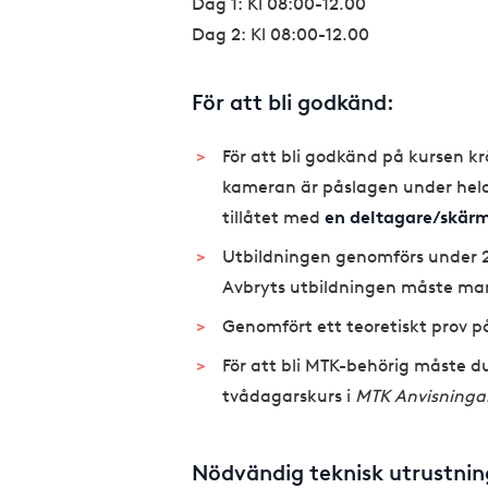
Dag 1: Kl 08:00-12.00
Dag 2: Kl 08:00-12.00
För att bli godkänd:
För att bli godkänd på kursen krä
kameran är påslagen under hela
tillåtet med
en deltagare/skär
Utbildningen genomförs under 2 
Avbryts utbildningen måste man 
Genomfört ett teoretiskt prov på
För att bli MTK-behörig måste d
tvådagarskurs i
MTK Anvisninga
Nödvändig teknisk utrustnin