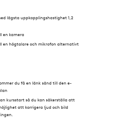
med lägsta uppkopplingshastighet 1,2
ll en kamera
ll en högtalare och mikrofon alternativt
ommer du få en länk sänd till den e-
älan
an kursstart så du kan säkerställa att
öjlighet att korrigera ljud och bild
ningen.