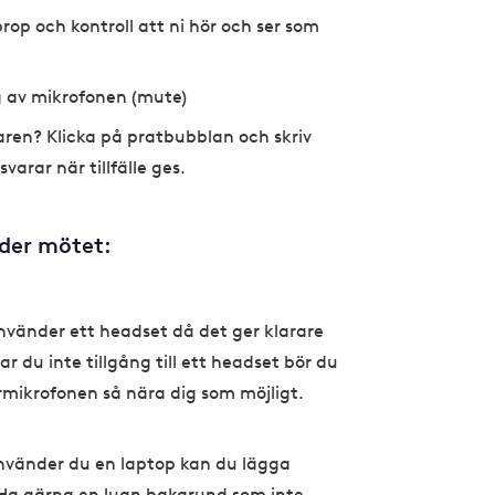
op och kontroll att ni hör och ser som
g av mikrofonen (mute)
läsaren? Klicka på pratbubblan och skriv
varar när tillfälle ges.
nder mötet:
nvänder ett headset då det ger klarare
 du inte tillgång till ett headset bör du
ormikrofonen så nära dig som möjligt.
nvänder du en laptop kan du lägga
 Ha gärna en lugn bakgrund som inte