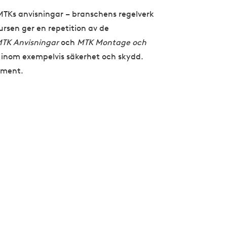
r MTKs anvisningar – branschens regelverk
ursen ger en repetition av de
TK Anvisningar
och
MTK Montage och
 inom exempelvis säkerhet och skydd.
oment.