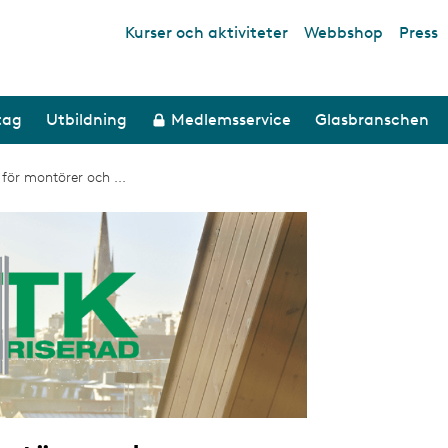
Kurser och aktiviteter
Webbshop
Press
Top links
tag
Utbildning
Medlemsservice
Glasbranschen
 för montörer och ...