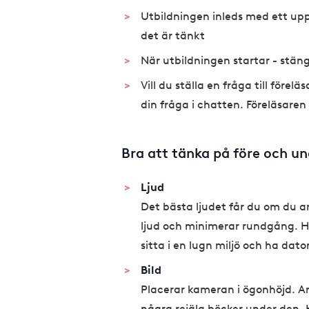
Utbildningen inleds med ett uppr
det är tänkt
När utbildningen startar - stän
Vill du ställa en fråga till före
din fråga i chatten. Föreläsaren s
Bra att tänka på före och u
Ljud
Det bästa ljudet får du om du a
ljud och minimerar rundgång. Har
sitta i en lugn miljö och ha dat
​Bild
Placerar kameran i ögonhöjd. A
några rejäla böcker under den.