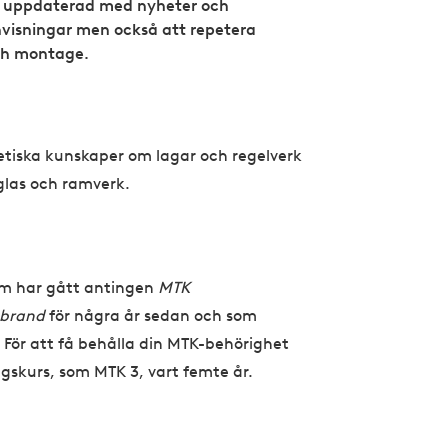
sig uppdaterad med nyheter och
anvisningar men också att repetera
ch montage.
etiska kunskaper om lagar och regelverk
glas och ramverk.
som har gått antingen
MTK
 brand
för några år sedan och som
För att få behålla din MTK-behörighet
skurs, som MTK 3, vart femte år.