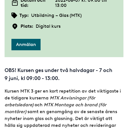
Datum och
2022-06-07 kl. 09:00
till
tid:
13:00
Typ:
Utbildning – Glas (MTK)
Plats:
Digital kurs
Anmälan
OBS! Kursen ges under två halvdagar - 7 och
9 juni, kl 09:00 - 13:00.
Kursen MTK 3 ger en kort repetition av det viktigaste i
de tidigare kurserna
MTK Anvisningar (för
arbetsledare)
och
MTK Montage och brand (för
montörer)
samt en genomgång av de senaste årens
nyheter inom glas och glasning. Det är viktigt att
hålla sig uppdaterad med nyheter och revideringar