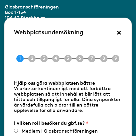
Glasbranschföreningen
Box 17154
104 62 Stockholm
×
Besöksadress:
Webbplatsundersökning
Ringvägen 100
118 60 Stockholm
Tel 08-453 90 70
E-post
info@gbf.se
Information om cookies
Hjälp oss göra webbplatsen bättre
Vi arbetar kontinuerligt med att förbättra
Följ oss via RSS
webbplatsen så att innehållet blir lätt att
hitta och tillgängligt för alla. Dina synpunkter
är värdefulla och bidrar till en bättre
upplevelse för alla användare.
Databasens namn:
www.gbf.se
-
Tillhandahållare: Glastjänster för
Glasbranschföreningen AB - Ansvarig
I vilken roll besöker du gbf.se?
utgivare: Sofia Wahlgren
Medlem i Glasbranschföreningen