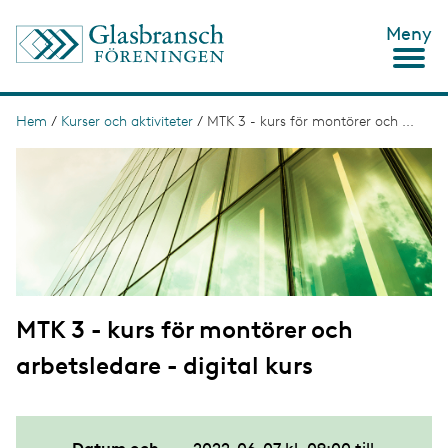
H
Meny
o
p
p
a
t
Hem
/
Kurser och aktiviteter
/
MTK 3 - kurs för montörer och ...
L
i
ä
I
l
m
l
n
a
h
g
u
k
e
v
s
u
d
t
i
n
i
n
MTK 3 - kurs för montörer och
g
e
h
arbetsledare - digital kurs
å
l
l