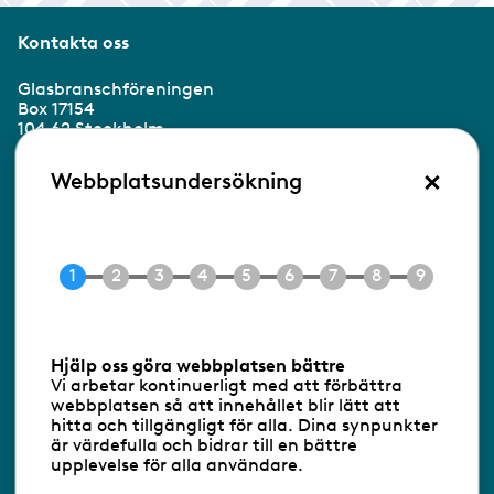
Kontakta oss
Glasbranschföreningen
Box 17154
104 62 Stockholm
×
Besöksadress:
Webbplatsundersökning
Ringvägen 100
118 60 Stockholm
Tel 08-453 90 70
E-post
info@gbf.se
Information om cookies
Hjälp oss göra webbplatsen bättre
Vi arbetar kontinuerligt med att förbättra
Följ oss via RSS
webbplatsen så att innehållet blir lätt att
hitta och tillgängligt för alla. Dina synpunkter
är värdefulla och bidrar till en bättre
upplevelse för alla användare.
Databasens namn:
www.gbf.se
-
Tillhandahållare: Glastjänster för