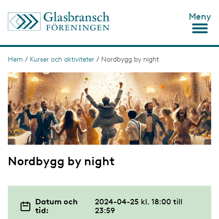
H
Meny
o
p
p
a
t
Hem
/
Kurser och aktiviteter
/
Nordbygg by night
L
i
ä
I
l
m
l
n
a
h
g
u
k
e
v
s
u
d
t
i
n
i
n
Nordbygg by night
g
e
h
å
l
l
Datum och
2024-04-25 kl. 18:00
till
tid:
23:59