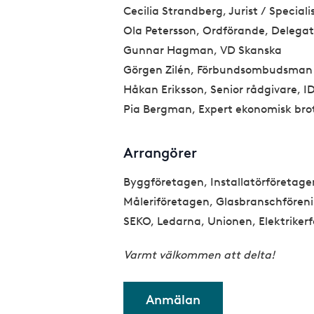
Cecilia Strandberg, Jurist / Specia
Ola Petersson, Ordförande, Delegat
Gunnar Hagman, VD Skanska
Görgen Zilén, Förbundsombudsman
Håkan Eriksson, Senior rådgivare, I
Pia Bergman, Expert ekonomisk brot
Arrangörer
Byggföretagen, Installatörföretag
Måleriföretagen, Glasbranschfören
SEKO, Ledarna, Unionen, Elektrikerfo
Varmt välkommen att delta!
Anmälan