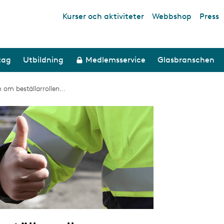
Kurser och aktiviteter
Webbshop
Press
Top links
tag
Utbildning
Medlemsservice
Glasbranschen
om beställarrollen...