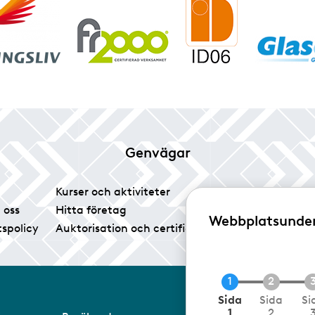
Genvägar
Kurser och aktiviteter
Tidningen Glas
 oss
Hitta företag
Vårt pressrum
Webbplatsunde
tspolicy
Auktorisation och certifiering
Medlemsservice
N
Sida
Sida
Si
u
1
2