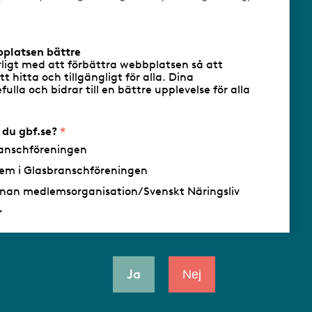
cookies
Följ oss via RSS
bplatsen bättre
rligt med att förbättra webbplatsen så att
att hitta och tillgängligt för alla. Dina
ulla och bidrar till en bättre upplevelse för alla
- Ansvarig utgivare: Sofia Wahlgren
r du gbf.se?
anschföreningen
em i Glasbranschföreningen
nan medlemsorganisation/Svenskt Näringsliv
r
Ja
Nej