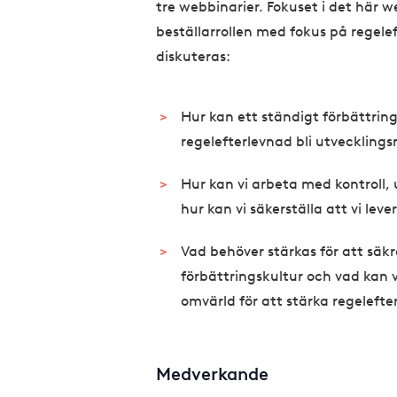
tre webbinarier. Fokuset i det här 
beställarrollen med fokus på regele
diskuteras:
Hur kan ett ständigt förbättrin
regelefterlevnad bli utvecklingsm
Hur kan vi arbeta med kontroll, u
hur kan vi säkerställa att vi leve
Vad behöver stärkas för att säk
förbättringskultur och vad kan 
omvärld för att stärka regeleft
Medverkande