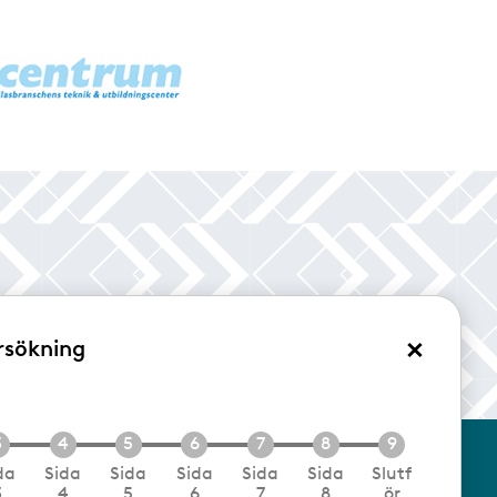
×
rsökning
/Logga in
da
Sida
Sida
Sida
Sida
Sida
Slutf
3
4
5
6
7
8
ör