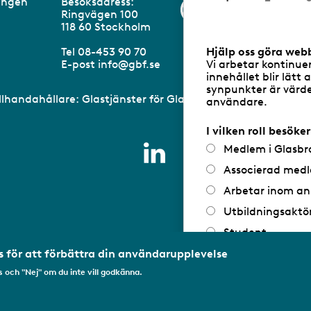
eningen
Besöksadress:
Information om 
v
Ringvägen 100
a
m
118 60 Stockholm
r
a
Hjälp oss göra web
Tel 08-453 90 70
n
Vi arbetar kontinue
E-post
info@gbf.se
d
innehållet blir lätt 
e
synpunkter är värdef
illhandahållare: Glastjänster för Glasbranschföreningen AB 
användare.
I vilken roll besöke
Medlem i Glasbr
Associerad medl
Arbetar inom an
Utbildningsaktö
Student
Privatperson
 för att förbättra din användarupplevelse
 och "Nej" om du inte vill godkänna.
Annat...