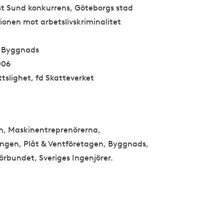
list Sund konkurrens, Göteborgs stad
ionen mot arbetslivskriminalitet
 Byggnads
D06
tslighet, fd Skatteverket
en, Maskinentreprenörerna,
ingen, Plåt & Ventföretagen, Byggnads,
̈rbundet, Sveriges Ingenjörer.