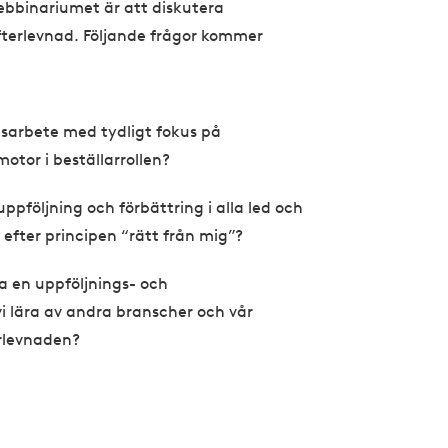
webbinariumet är att diskutera
fterlevnad. Följande frågor kommer
gsarbete med tydligt fokus på
otor i beställarrollen?
ppföljning och förbättring i alla led och
r efter principen “rätt från mig”?
ra en uppföljnings- och
vi lära av andra branscher och vår
erlevnaden?