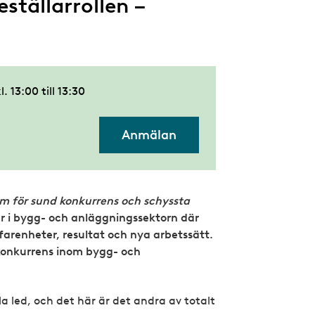
tällarrollen –
l. 13:00
till
13:30
Anmälan
m för sund konkurrens och schyssta
kar i bygg- och anläggningssektorn där
rfarenheter, resultat och nya arbetssätt.
konkurrens inom bygg- och
la led, och det här är det andra av totalt