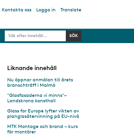
Kontakta oss
Logga in
Translate
Liknande innehåll
Nu öppnar anmälan till årets
branschträff i Malmö
"Glasfasaderna vi minns"–
Landskrona konsthall
Glass for Europe lyfter vikten av
planglasåtervinning på EU-nivå
MTK Montage och brand – kurs
för montörer