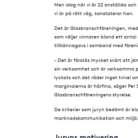
Men idag när vi är 22 anställda och 
vi är på rätt väg, konstaterar han.
Det är Glasbranschföreningen, med
som väljer vinnaren bland ett antal
tillkännagavs i samband med förenin
- Det är förstås mycket svårt att jä
sin verksamhet och är verksamma på 
lyckats och det råder inget tvivel o
marginalerna är hårfina, säger Per S
Glasbranschföreningens styrelse.
De kriterier som juryn bedömt är bl
marknadskommunikation och miljö
Juryns motivering