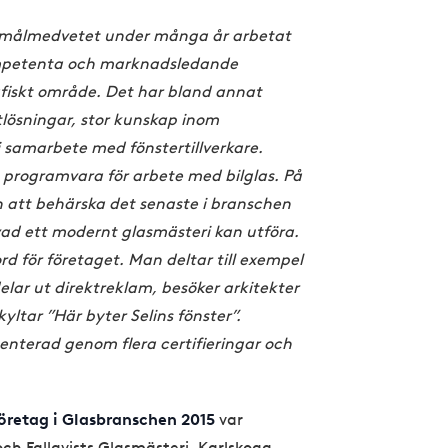
ar målmedvetet under många år arbetat
kompetenta och marknadsledande
afiskt område. Det har bland annat
lösningar, stor kunskap inom
samarbete med fönstertillverkare.
programvara för arbete med bilglas. På
n att behärska det senaste i branschen
ad ett modernt glasmästeri kan utföra.
rd för företaget. Man deltar till exempel
lar ut direktreklam, besöker arkitekter
yltar ”Här byter Selins fönster”.
enterad genom flera certifieringar och
Företag i Glasbranschen 2015
var
ch Fallqvists Glasmästeri, Karlskoga.