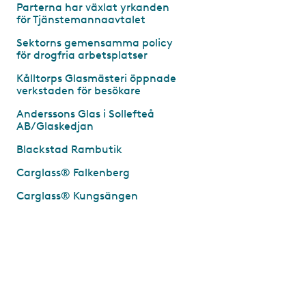
Parterna har växlat yrkanden
för Tjänstemannaavtalet
Sektorns gemensamma policy
för drogfria arbetsplatser
Kålltorps Glasmästeri öppnade
verkstaden för besökare
Anderssons Glas i Sollefteå
AB/Glaskedjan
Blackstad Rambutik
Carglass® Falkenberg
Carglass® Kungsängen