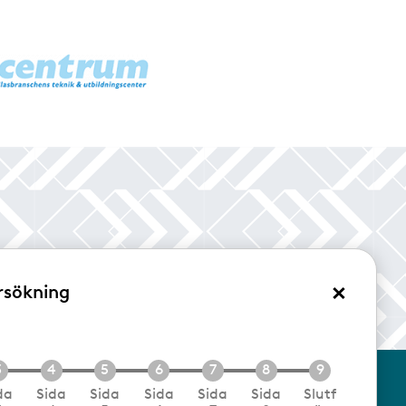
×
rsökning
/Logga in
da
Sida
Sida
Sida
Sida
Sida
Slutf