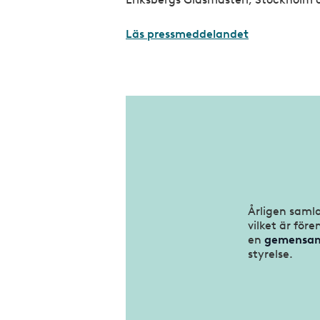
Läs pressmeddelandet
Årligen saml
vilket är för
en
gemensam
styrelse.