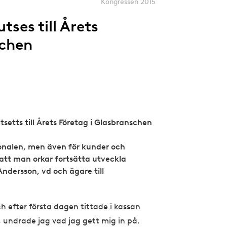
Kongressen 2015
tses till Årets
schen
tsetts till Årets Företag i Glasbranschen
rsonalen, men även för kunder och
 att man orkar fortsätta utveckla
Andersson, vd och ägare till
ch efter första dagen tittade i kassan
or, undrade jag vad jag gett mig in på.