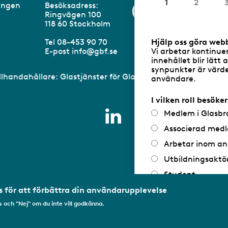
u
1
2
eningen
Besöksadress:
Information om 
v
Ringvägen 100
a
m
118 60 Stockholm
r
a
Tel 08-453 90 70
Hjälp oss göra web
n
E-post
info@gbf.se
Vi arbetar kontinue
d
innehållet blir lätt 
e
synpunkter är värdef
illhandahållare: Glastjänster för Glasbranschföreningen AB 
användare.
I vilken roll besöke
Medlem i Glasbr
Associerad medl
Arbetar inom an
Utbildningsaktö
Student
Privatperson
 för att förbättra din användarupplevelse
 och "Nej" om du inte vill godkänna.
Annat...