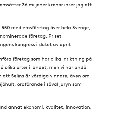
omsätter 36 miljoner kronor inser jag att
 550 medlemsföretag över hela Sverige,
 nominerade företag. Priset
gens kongress i slutet av april.
mföra företag som har olika inriktning på
olika orter i landet, men vi har ändå
m att Selins är värdiga vinnare, även om
jöhult, ordförande i såväl juryn som
and annat ekonomi, kvalitet, innovation,
.