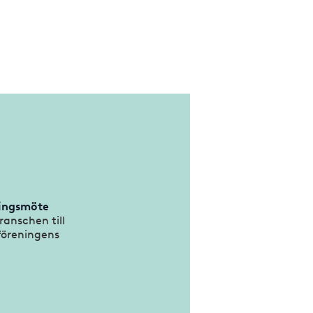
ingsmöte
ranschen till
föreningens