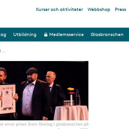
Kurser och aktiviteter
Webbshop
Press
Top links
tag
Utbildning
Medlemsservice
Glasbranschen
 ...
ar emot priset Årets företag i glasbranschen på