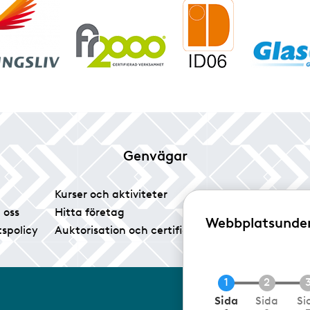
Genvägar
Kurser och aktiviteter
Tidningen Glas
 oss
Hitta företag
Vårt pressrum
Webbplatsunde
tspolicy
Auktorisation och certifiering
Medlemsservice
N
Sida
Sida
Si