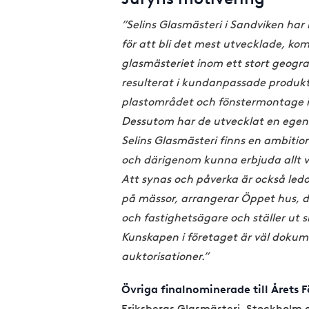
”Selins Glasmästeri i Sandviken h
för att bli det mest utvecklade, 
glasmästeriet inom ett stort geogr
resulterat i kundanpassade produkt
plastområdet och fönstermontage i 
Dessutom har de utvecklat en egen 
Selins Glasmästeri finns en ambitio
och därigenom kunna erbjuda allt v
Att synas och påverka är också ledo
på mässor, arrangerar Öppet hus, de
och fastighetsägare och ställer ut sk
Kunskapen i företaget är väl dokum
auktorisationer.”
Övriga finalnominerade till Årets 
Eriksbergs Glasmästeri, Stockholm o