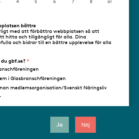
3
4
5
6
7
8
ör
cookies
Följ oss via RSS
bplatsen bättre
rligt med att förbättra webbplatsen så att
att hitta och tillgängligt för alla. Dina
ulla och bidrar till en bättre upplevelse för alla
- Ansvarig utgivare: Sofia Wahlgren
r du gbf.se?
anschföreningen
em i Glasbranschföreningen
nan medlemsorganisation/Svenskt Näringsliv
r
Ja
Nej