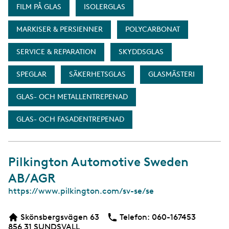
FILM PÅ GLAS
ISOLERGLAS
MARKISER & PERSIENNER
POLYCARBONAT
SERVICE & REPARATION
SKYDDSGLAS
SPEGLAR
SÄKERHETSGLAS
GLASMÄSTERI
GLAS- OCH METALLENTREPENAD
GLAS- OCH FASADENTREPENAD
Pilkington Automotive Sweden
AB/AGR
W
https://www.pilkington.com/sv-se/se
e
b
Skönsbergsvägen 63
Telefon:
Telefon
060-167453
b
856 31
SUNDSVALL
s