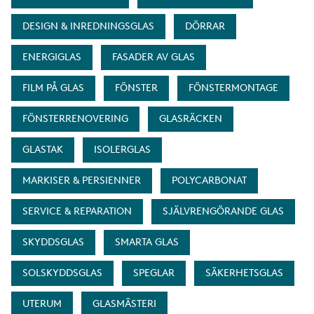
DESIGN & INREDNINGSGLAS
DÖRRAR
ENERGIGLAS
FASADER AV GLAS
FILM PÅ GLAS
FÖNSTER
FÖNSTERMONTAGE
FÖNSTERRENOVERING
GLASRÄCKEN
GLASTAK
ISOLERGLAS
MARKISER & PERSIENNER
POLYCARBONAT
SERVICE & REPARATION
SJÄLVRENGÖRANDE GLAS
SKYDDSGLAS
SMARTA GLAS
SOLSKYDDSGLAS
SPEGLAR
SÄKERHETSGLAS
UTERUM
GLASMÄSTERI