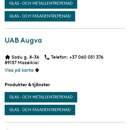
GLAS- OCH METALLENTREPENAD
GLAS- OCH FASADENTREPENAD
UAB Augva
Sodu g. 8-36
Telefon:
Telefon
+37 060 051 376
89137
Mazeikiai
Visa på karta
Produkter & tjänster
GLAS- OCH METALLENTREPENAD
GLAS- OCH FASADENTREPENAD