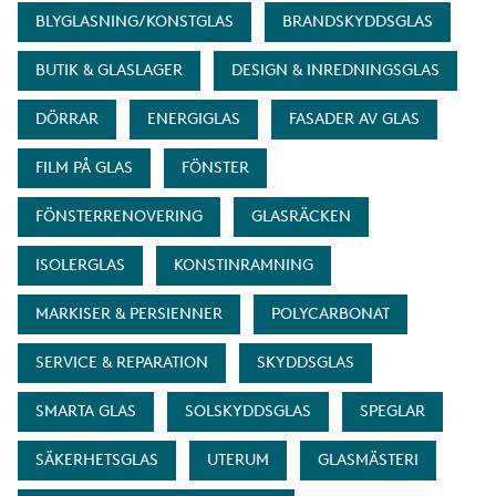
BLYGLASNING/KONSTGLAS
BRANDSKYDDSGLAS
BUTIK & GLASLAGER
DESIGN & INREDNINGSGLAS
DÖRRAR
ENERGIGLAS
FASADER AV GLAS
FILM PÅ GLAS
FÖNSTER
FÖNSTERRENOVERING
GLASRÄCKEN
ISOLERGLAS
KONSTINRAMNING
MARKISER & PERSIENNER
POLYCARBONAT
SERVICE & REPARATION
SKYDDSGLAS
SMARTA GLAS
SOLSKYDDSGLAS
SPEGLAR
SÄKERHETSGLAS
UTERUM
GLASMÄSTERI