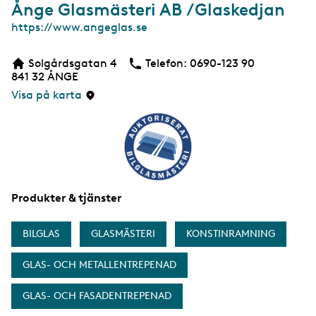
Ånge Glasmästeri AB /Glaskedjan
W
https://www.angeglas.se
e
b
Solgårdsgatan 4
Telefon:
Telefon
0690-123 90
b
841 32
ÅNGE
s
i
Visa på karta
d
a
Produkter & tjänster
BILGLAS
GLASMÄSTERI
KONSTINRAMNING
GLAS- OCH METALLENTREPENAD
GLAS- OCH FASADENTREPENAD