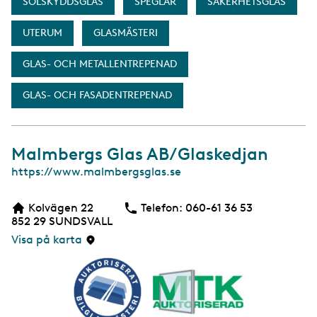
SOLSKYDDSGLAS
SPEGLAR
SÄKERHETSGLAS
UTERUM
GLASMÄSTERI
GLAS- OCH METALLENTREPENAD
GLAS- OCH FASADENTREPENAD
Malmbergs Glas AB/Glaskedjan
W
https://www.malmbergsglas.se
e
b
Kolvägen 22
Telefon:
Telefon
060-61 36 53
b
852 29
SUNDSVALL
s
i
Visa på karta
d
a