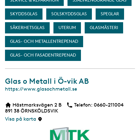
SERVICE & REPARATION
SJÄLVRENGÖRANDE GLAS
SKYDDSGLAS
SOLSKYDDSGLAS
SPEGLAR
SÄKERHETSGLAS
UTERUM
GLASMÄSTERI
GLAS- OCH METALLENTREPENAD
GLAS- OCH FASADENTREPENAD
Glas o Metall i Ö-vik AB
W
https://www.glasochmetall.se
e
b
Hästmarksvägen 2 B
Telefon:
Telefon
0660-211004
b
891 38
ÖRNSKÖLDSVIK
s
i
Visa på karta
d
a