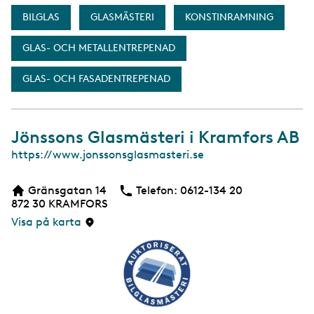
BILGLAS
GLASMÄSTERI
KONSTINRAMNING
GLAS- OCH METALLENTREPENAD
GLAS- OCH FASADENTREPENAD
Jönssons Glasmästeri i Kramfors AB
W
https://www.jonssonsglasmasteri.se
e
b
Gränsgatan 14
Telefon:
Telefon
0612-134 20
b
872 30
KRAMFORS
s
i
Visa på karta
d
a