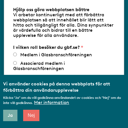
Information om cookies
Hjälp oss göra webbplatsen bättre
Vi arbetar kontinuerligt med att förbättra
webbplatsen så att innehållet blir lätt att
Följ oss via RSS
hitta och tillgängligt för alla. Dina synpunkter
är värdefulla och bidrar till en bättre
upplevelse för alla användare.
Databasens namn:
www.gbf.se
-
Tillhandahållare: Glastjänster för
I vilken roll besöker du gbf.se?
Glasbranschföreningen AB - Ansvarig
utgivare: Sofia Wahlgren
Medlem i Glasbranschföreningen
Associerad medlem i
Glasbranschföreningen
Arbetar inom annan
medlemsorganisation/Svenskt Näringsliv
Vi använder cookies på denna webbplats för att
förbättra din användarupplevelse
Utbildningsaktör
Klicka "Ja" om du vill godkänna användandet av cookies och "Nej" om du
Student
Mer information
inte vill godkänna.
Privatperson
Ja
Nej
Annat...