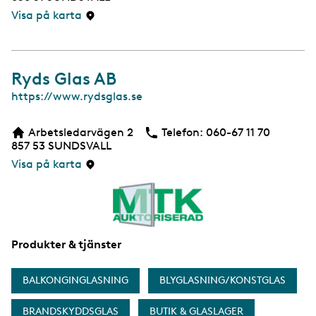
i
Visa på karta
d
a
Ryds Glas AB
W
https://www.rydsglas.se
e
b
Arbetsledarvägen 2
Telefon:
Telefon
060-67 11 70
b
857 53
SUNDSVALL
s
i
Visa på karta
d
a
Produkter & tjänster
BALKONGINGLASNING
BLYGLASNING/KONSTGLAS
BRANDSKYDDSGLAS
BUTIK & GLASLAGER