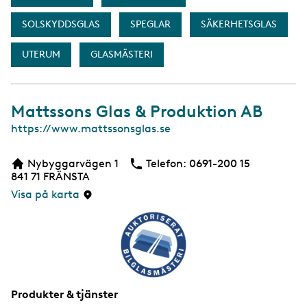
SOLSKYDDSGLAS
SPEGLAR
SÄKERHETSGLAS
UTERUM
GLASMÄSTERI
Mattssons Glas & Produktion AB
W
https://www.mattssonsglas.se
e
b
Nybyggarvägen 1
Telefon:
Telefon
0691-200 15
b
841 71
FRÄNSTA
s
i
Visa på karta
d
a
Produkter & tjänster