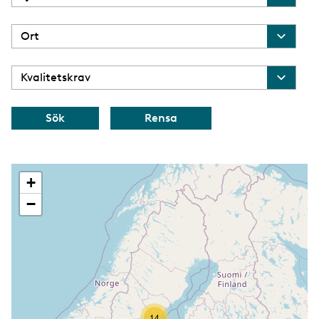
+
−
14