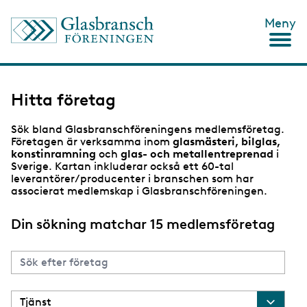
H
Meny
o
p
p
a
t
i
Hitta företag
l
l
Sök bland Glasbranschföreningens medlemsföretag.
h
Företagen är verksamma inom
glasmästeri, bilglas,
u
konstinramning
och
glas- och metallentreprenad
i
v
Sverige. Kartan inkluderar också ett 60-tal
u
leverantörer/producenter i branschen som har
d
associerat medlemskap i Glasbranschföreningen.
i
n
n
Din sökning matchar 15 medlemsföretag
e
h
å
l
l