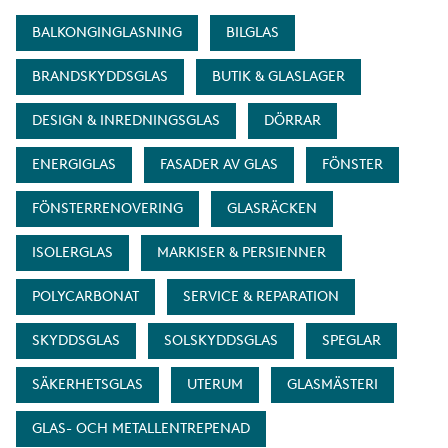
BALKONGINGLASNING
BILGLAS
BRANDSKYDDSGLAS
BUTIK & GLASLAGER
DESIGN & INREDNINGSGLAS
DÖRRAR
ENERGIGLAS
FASADER AV GLAS
FÖNSTER
FÖNSTERRENOVERING
GLASRÄCKEN
ISOLERGLAS
MARKISER & PERSIENNER
POLYCARBONAT
SERVICE & REPARATION
SKYDDSGLAS
SOLSKYDDSGLAS
SPEGLAR
SÄKERHETSGLAS
UTERUM
GLASMÄSTERI
GLAS- OCH METALLENTREPENAD