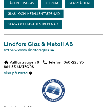
SÄKERHETSGLAS
UTERUM
GLASMÄSTERI
GLAS- OCH METALLENTREPENAD
GLAS- OCH FASADENTREPENAD
Lindfors Glas & Metall AB
W
https://www.lindforsglas.se
e
b
Vallfartsvägen 8
Telefon:
Telefon
060-225 95
b
864 33
MATFORS
s
i
Visa på karta
d
a