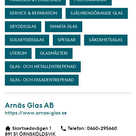
SERVICE & REPARATION
SJÄLVRENGÖRANDE GLAS
SKYDDSGLAS
SMARTA GLAS
SOLSKYDDSGLAS
SPEGLAR
SÄKERHETSGLAS
UTERUM
GLASMÄSTERI
GLAS- OCH METALLENTREPENAD
GLAS- OCH FASADENTREPENAD
Arnäs Glas AB
W
https://www.arnas-glas.se
e
b
Skortsedsvägen 1
Telefon:
Telefon
0660-295660
b
891 51
ÖRNSKÖLDSVIK
s