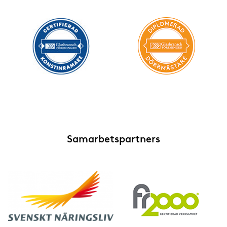
Inredningsglas
Markiser och persienner
Plast
Självrengörande glas
Skyddsglas
Smarta glas
Samarbetspartners
Solskyddsglas
Speglar
Säkerhetsglas