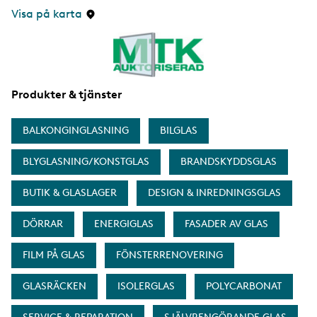
i
Visa på karta
d
a
Produkter & tjänster
BALKONGINGLASNING
BILGLAS
BLYGLASNING/KONSTGLAS
BRANDSKYDDSGLAS
BUTIK & GLASLAGER
DESIGN & INREDNINGSGLAS
DÖRRAR
ENERGIGLAS
FASADER AV GLAS
FILM PÅ GLAS
FÖNSTERRENOVERING
GLASRÄCKEN
ISOLERGLAS
POLYCARBONAT