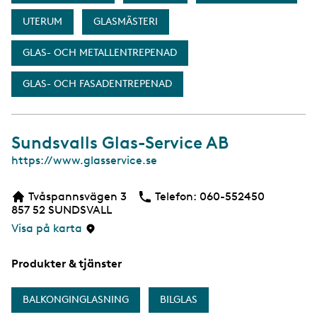
UTERUM
GLASMÄSTERI
GLAS- OCH METALLENTREPENAD
GLAS- OCH FASADENTREPENAD
Sundsvalls Glas-Service AB
W
https://www.glasservice.se
e
b
Tvåspannsvägen 3
Telefon:
Telefon
060-552450
b
857 52
SUNDSVALL
s
i
Visa på karta
d
a
Produkter & tjänster
BALKONGINGLASNING
BILGLAS