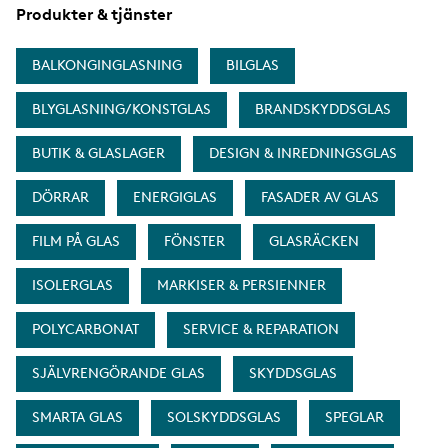
Produkter & tjänster
BALKONGINGLASNING
BILGLAS
BLYGLASNING/KONSTGLAS
BRANDSKYDDSGLAS
BUTIK & GLASLAGER
DESIGN & INREDNINGSGLAS
DÖRRAR
ENERGIGLAS
FASADER AV GLAS
FILM PÅ GLAS
FÖNSTER
GLASRÄCKEN
ISOLERGLAS
MARKISER & PERSIENNER
POLYCARBONAT
SERVICE & REPARATION
SJÄLVRENGÖRANDE GLAS
SKYDDSGLAS
SMARTA GLAS
SOLSKYDDSGLAS
SPEGLAR