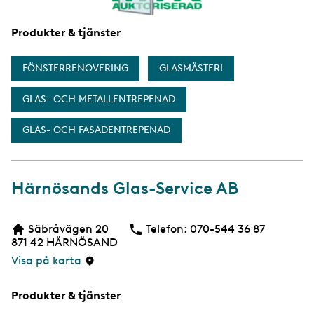
Produkter & tjänster
FÖNSTERRENOVERING
GLASMÄSTERI
GLAS- OCH METALLENTREPENAD
GLAS- OCH FASADENTREPENAD
Härnösands Glas-Service AB
Säbråvägen 20
Telefon:
Telefon
070-544 36 87
871 42
HÄRNÖSAND
Visa på karta
Produkter & tjänster