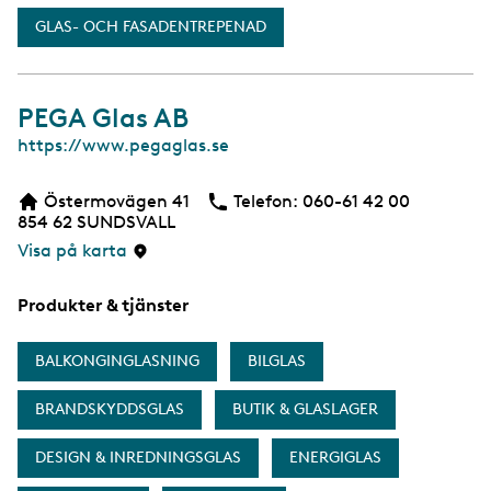
GLAS- OCH FASADENTREPENAD
PEGA Glas AB
W
https://www.pegaglas.se
e
b
Östermovägen 41
Telefon:
Telefon
060-61 42 00
b
854 62
SUNDSVALL
s
i
Visa på karta
d
a
Produkter & tjänster
BALKONGINGLASNING
BILGLAS
BRANDSKYDDSGLAS
BUTIK & GLASLAGER
DESIGN & INREDNINGSGLAS
ENERGIGLAS