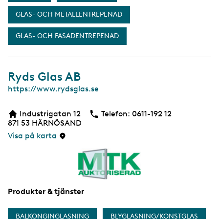
GLAS- OCH METALLENTREPENAD
GLAS- OCH FASADENTREPENAD
Ryds Glas AB
W
https://www.rydsglas.se
e
b
Industrigatan 12
Telefon:
Telefon
0611-192 12
b
871 53
HÄRNÖSAND
s
i
Visa på karta
d
a
Produkter & tjänster
BALKONGINGLASNING
BLYGLASNING/KONSTGLAS