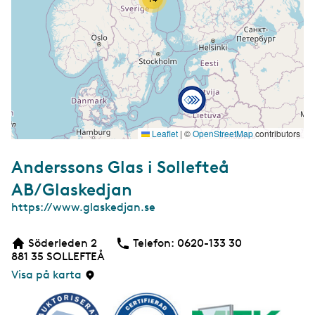
Leaflet
|
©
OpenStreetMap
contributors
Anderssons Glas i Sollefteå
AB/Glaskedjan
W
https://www.glaskedjan.se
e
b
Söderleden 2
Telefon:
Telefon
0620-133 30
b
881 35
SOLLEFTEÅ
s
i
Visa på karta
d
a