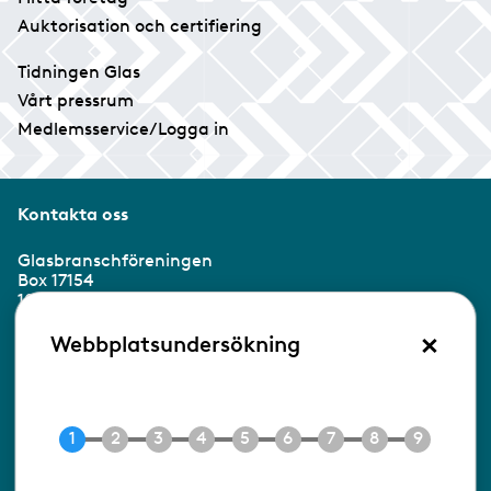
Auktorisation och certifiering
Tidningen Glas
Vårt pressrum
Medlemsservice/Logga in
Kontakta oss
Glasbranschföreningen
Box 17154
104 62 Stockholm
×
Webbplatsundersökning
Besöksadress:
Ringvägen 100
118 60 Stockholm
Tel 08-453 90 70
E-post
info@gbf.se