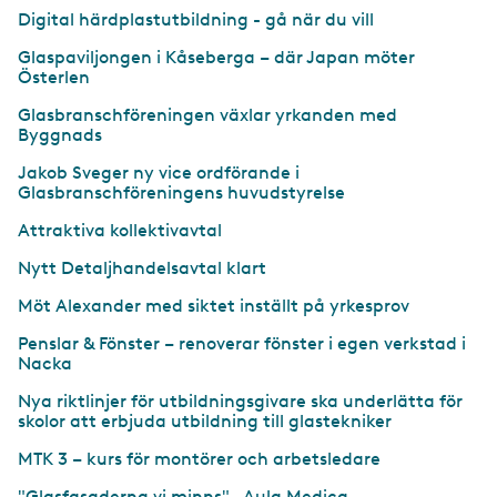
Digital härdplastutbildning - gå när du vill
Glaspaviljongen i Kåseberga – där Japan möter
Österlen
Glasbranschföreningen växlar yrkanden med
Byggnads
Jakob Sveger ny vice ordförande i
Glasbranschföreningens huvudstyrelse
Attraktiva kollektivavtal
Nytt Detaljhandelsavtal klart
Möt Alexander med siktet inställt på yrkesprov
Penslar & Fönster – renoverar fönster i egen verkstad i
Nacka
Nya riktlinjer för utbildningsgivare ska underlätta för
skolor att erbjuda utbildning till glastekniker
MTK 3 – kurs för montörer och arbetsledare
"Glasfasaderna vi minns"– Aula Medica