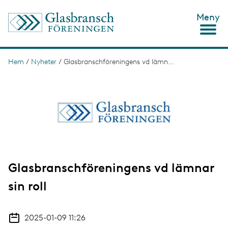
H
Meny
o
p
p
a
t
Hem
/
Nyheter
/
Glasbranschföreningens vd lämn...
L
i
ä
I
l
m
l
n
a
h
g
u
k
e
v
s
u
d
t
i
n
i
n
Glasbranschföreningens vd lämnar
g
e
h
sin roll
å
l
l
2025-01-09 11:26