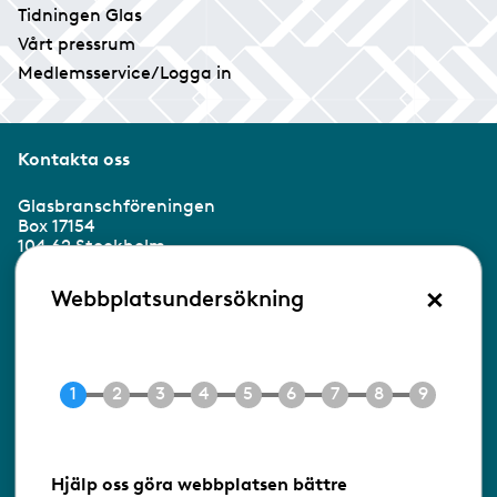
Tidningen Glas
Vårt pressrum
Medlemsservice/Logga in
Kontakta oss
Glasbranschföreningen
Box 17154
104 62 Stockholm
×
Besöksadress:
Webbplatsundersökning
Ringvägen 100
118 60 Stockholm
Tel 08-453 90 70
E-post
info@gbf.se
Information om cookies
Hjälp oss göra webbplatsen bättre