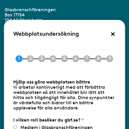
Glasbranschföreningen
Box 17154
104 62 Stockholm
×
Besöksadress:
Webbplatsundersökning
Ringvägen 100
118 60 Stockholm
Tel 08-453 90 70
E-post
info@gbf.se
Information om cookies
Hjälp oss göra webbplatsen bättre
Vi arbetar kontinuerligt med att förbättra
Följ oss via RSS
webbplatsen så att innehållet blir lätt att
hitta och tillgängligt för alla. Dina synpunkter
är värdefulla och bidrar till en bättre
upplevelse för alla användare.
Databasens namn:
www.gbf.se
-
Tillhandahållare: Glastjänster för
Glasbranschföreningen AB - Ansvarig
I vilken roll besöker du gbf.se?
utgivare: Sofia Wahlgren
Medlem i Glasbranschföreningen