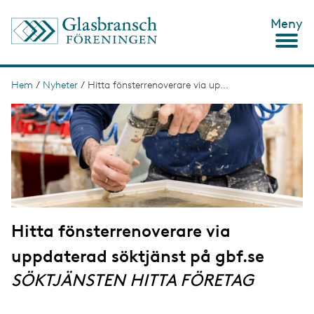
H
Meny
o
p
p
a
t
Hem
/
Nyheter
/
Hitta fönsterrenoverare via up...
L
i
ä
I
l
m
l
n
a
h
g
u
k
e
v
s
u
d
t
i
n
i
n
Hitta fönsterrenoverare via
g
e
h
uppdaterad söktjänst på gbf.se
å
l
SÖKTJÄNSTEN HITTA FÖRETAG
l