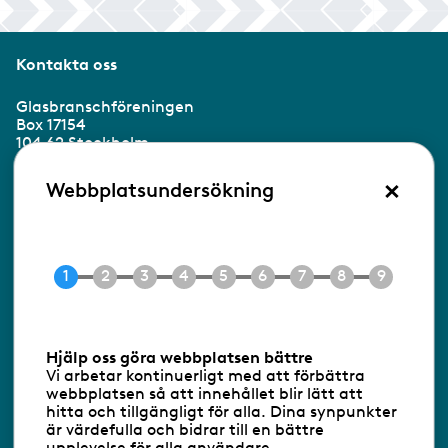
Kontakta oss
Glasbranschföreningen
Box 17154
104 62 Stockholm
×
Besöksadress:
Webbplatsundersökning
Ringvägen 100
118 60 Stockholm
Tel 08-453 90 70
E-post
info@gbf.se
Information om cookies
Hjälp oss göra webbplatsen bättre
Vi arbetar kontinuerligt med att förbättra
Följ oss via RSS
webbplatsen så att innehållet blir lätt att
hitta och tillgängligt för alla. Dina synpunkter
är värdefulla och bidrar till en bättre
upplevelse för alla användare.