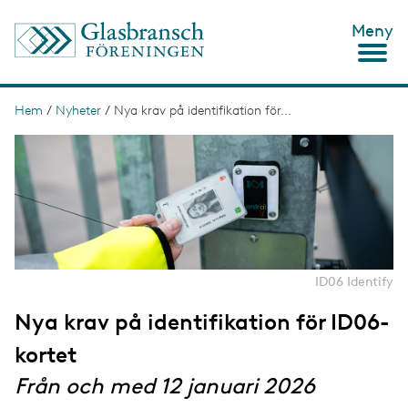
H
Meny
o
p
p
a
t
Hem
/
Nyheter
/
Nya krav på identifikation för...
L
i
ä
I
l
m
l
n
a
h
g
u
k
e
v
s
u
d
t
i
n
i
ID06 Identify
n
g
e
Nya krav på identifikation för ID06-
h
å
kortet
l
l
Från och med 12 januari 2026