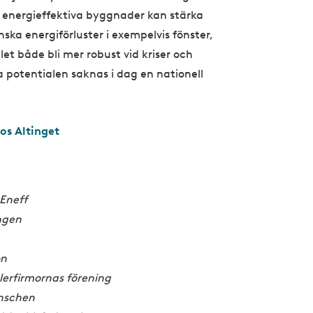
 energieffektiva byggnader kan stärka
ska energiförluster i exempelvis fönster,
let både bli mer robust vid kriser och
ra potentialen saknas i dag en nationell
os Altinget
Eneff
ngen
on
lerfirmornas förening
nschen