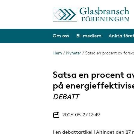
H
o
p
p
a
Om oss
Bli medlem
Anlita före
t
i
l
l
Hem
/
Nyheter
/
Satsa en procent av försva
L
h
ä
u
v
n
Satsa en procent a
u
d
k
på energieffektivis
i
s
n
DEBATT
n
t
e
h
i
å
2026-05-27 12:49
g
l
l
I en debattartikel i Altinget den 2