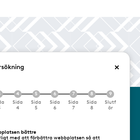
×
rsökning
/Logga in
da
Sida
Sida
Sida
Sida
Sida
Slutf
3
4
5
6
7
8
ör
cookies
Följ oss via RSS
bplatsen bättre
rligt med att förbättra webbplatsen så att