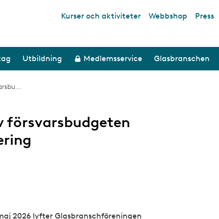
Kurser och aktiviteter
Webbshop
Press
Top links
tag
Utbildning
Medlemsservice
Glasbranschen
rsbu...
v försvarsbudgeten
ering
7 maj 2026 lyfter Glasbranschföreningen