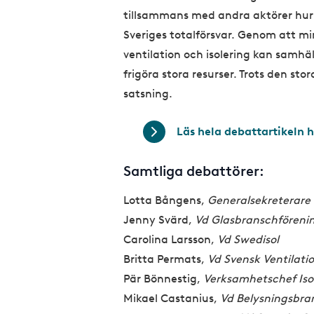
tillsammans med andra aktörer hur
Sveriges totalförsvar. Genom att min
ventilation och isolering kan samhäl
frigöra stora resurser. Trots den sto
satsning.
Läs hela debattartikeln h
Samtliga debattörer:
Lotta Bångens,
Generalsekreterare 
Jenny Svärd,
Vd Glasbranschföreni
Carolina Larsson,
Vd Swedisol
Britta Permats,
Vd Svensk Ventilati
Pär Bönnestig,
Verksamhetschef Iso
Mikael Castanius,
Vd Belysningsbra