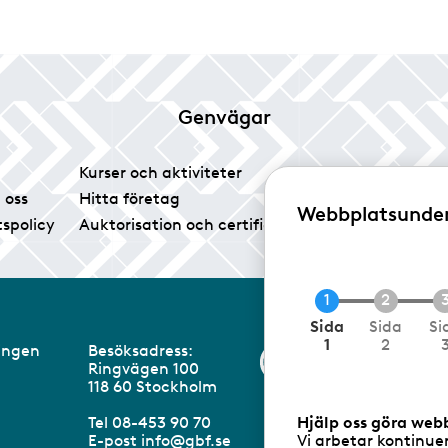
Genvägar
Kurser och aktiviteter
Tidningen Glas
 oss
Hitta företag
Vårt pressrum
Webbplatsunde
tspolicy
Auktorisation och certifiering
Medlemsservice
N
Sida
Sida
Si
u
1
2
eningen
Besöksadress:
Information om 
v
Ringvägen 100
a
m
118 60 Stockholm
r
a
Hjälp oss göra web
Tel 08-453 90 70
n
Vi arbetar kontinue
E-post
info@gbf.se