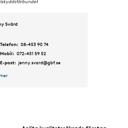
olskyddsförbundet
ny Svärd
Telefon:
08-453 90 74
Mobil:
072-451 59 52
E-post:
jenny.svard@gbf.se
 mer