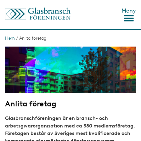
H
Meny
o
p
p
a
t
Hem
/
Anlita företag
L
i
ä
I
l
m
l
n
a
h
g
u
k
e
v
s
u
d
t
i
n
i
n
Anlita företag
g
e
h
å
Glasbranschföreningen är en bransch- och
l
arbetsgivarorganisation med ca 380 medlemsföretag.
l
Företagen består av Sveriges mest kvalificerade och
kompetenta glasmästerier, fönsterrenoverare,