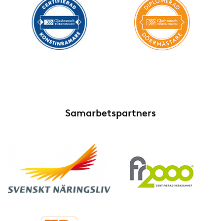
Markiser och persienner
Plast
Självrengörande glas
Skyddsglas
Smarta glas
Samarbetspartners
Solskyddsglas
Speglar
Säkerhetsglas