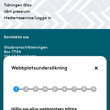
Tidningen Glas
Vårt pressrum
Medlemsservice/Logga in
Kontakta oss
Glasbranschföreningen
Box 17154
104 62 Stockholm
×
Besöksadress:
Webbplatsundersökning
Ringvägen 100
118 60 Stockholm
Tel 08-453 90 70
E-post
info@gbf.se
Information om cookies
Hjälp oss göra webbplatsen bättre