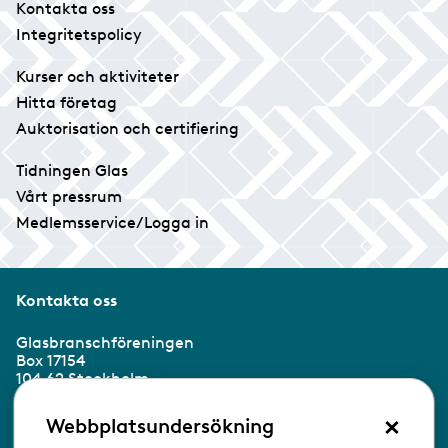
Kontakta oss
Integritetspolicy
Kurser och aktiviteter
Hitta företag
Auktorisation och certifiering
Tidningen Glas
Vårt pressrum
Medlemsservice/Logga in
Kontakta oss
Glasbranschföreningen
Box 17154
104 62 Stockholm
×
Besöksadress:
Webbplatsundersökning
Ringvägen 100