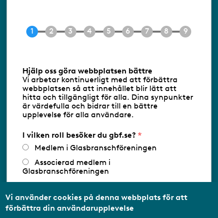
118 60 Stockholm
Tel 08-453 90 70
E-post
info@gbf.se
Information om cookies
Hjälp oss göra webbplatsen bättre
Vi arbetar kontinuerligt med att förbättra
Följ oss via RSS
webbplatsen så att innehållet blir lätt att
hitta och tillgängligt för alla. Dina synpunkter
är värdefulla och bidrar till en bättre
upplevelse för alla användare.
Databasens namn:
www.gbf.se
-
Tillhandahållare: Glastjänster för
Glasbranschföreningen AB - Ansvarig
I vilken roll besöker du gbf.se?
utgivare: Sofia Wahlgren
Medlem i Glasbranschföreningen
Associerad medlem i
Glasbranschföreningen
Arbetar inom annan
medlemsorganisation/Svenskt Näringsliv
Vi använder cookies på denna webbplats för att
förbättra din användarupplevelse
Utbildningsaktör