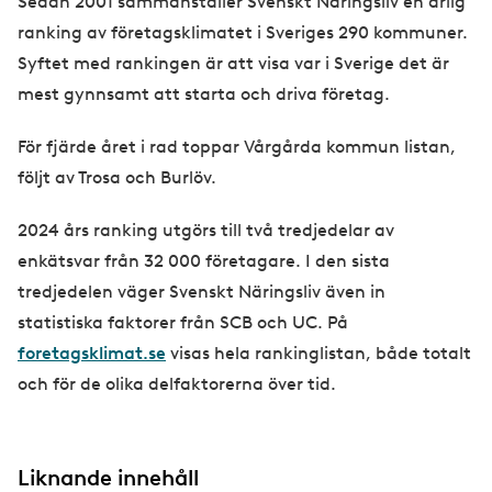
Sedan 2001 sammanställer Svenskt Näringsliv en årlig
ranking av företagsklimatet i Sveriges 290 kommuner.
Syftet med rankingen är att visa var i Sverige det är
mest gynnsamt att starta och driva företag.
För fjärde året i rad toppar Vårgårda kommun listan,
följt av Trosa och Burlöv.
2024 års ranking utgörs till två tredjedelar av
enkätsvar från 32 000 företagare. I den sista
tredjedelen väger Svenskt Näringsliv även in
statistiska faktorer från SCB och UC. På
foretagsklimat.se
visas hela rankinglistan, både totalt
och för de olika delfaktorerna över tid.
Liknande innehåll