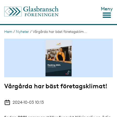
H
Meny
o
p
p
a
t
Hem
/
Nyheter
/
Vårgårda har bäst företagsklim...
L
i
ä
I
l
m
l
n
a
h
g
u
k
e
v
s
u
d
t
i
n
i
n
Vårgårda har bäst företagsklimat!
g
e
h
å
2024-10-03 10:13
l
l