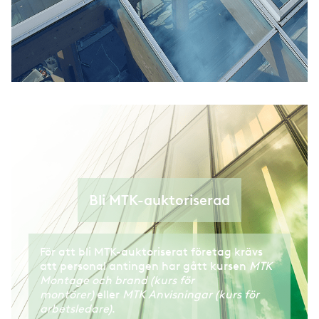
Bli MTK-auktoriserad
För att bli MTK-auktoriserat företag krävs
att personal antingen har gått kursen
MTK
Montage och brand (kurs för
montörer)
eller
MTK Anvisningar (kurs för
arbetsledare)
.