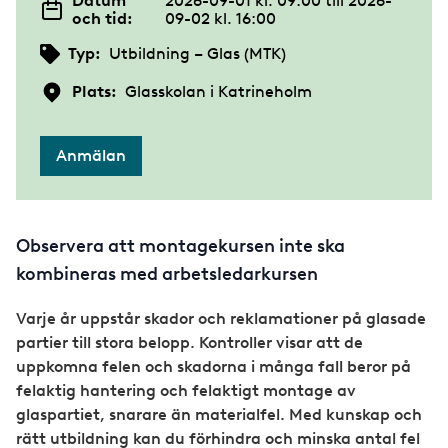
Datum
2026-09-01 kl. 09:00
till
2026-
och tid:
09-02 kl. 16:00
Typ:
Utbildning – Glas (MTK)
Plats:
Glasskolan i Katrineholm
Anmälan
Observera att montagekursen inte ska
kombineras med arbetsledarkursen
Varje år uppstår skador och reklamationer på glasade
partier till stora belopp. Kontroller visar att de
uppkomna felen och skadorna i många fall beror på
felaktig hantering och felaktigt montage av
glaspartiet, snarare än materialfel. Med kunskap och
rätt utbildning kan du förhindra och minska antal fel