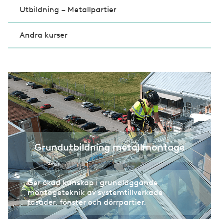
Utbildning – Metallpartier
Andra kurser
Grundutbildning metallmontage
Ger ökad kunskap i grundläggande
montageteknik av systemtillverkade
fasader, fönster och dörrpartier.