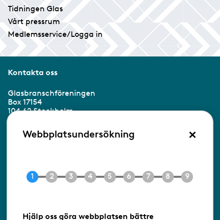
Tidningen Glas
Vårt pressrum
Medlemsservice/Logga in
Kontakta oss
Glasbranschföreningen
Box 17154
104 62 Stockholm
×
Besöksadress:
Webbplatsundersökning
Ringvägen 100
118 60 Stockholm
Tel 08-453 90 70
E-post
info@gbf.se
Information om cookies
Hjälp oss göra webbplatsen bättre