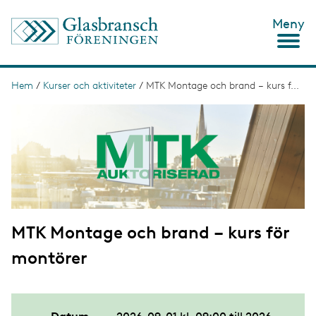
H
Meny
o
p
p
a
t
Hem
/
Kurser och aktiviteter
/
MTK Montage och brand – kurs f...
L
i
ä
I
l
m
l
n
a
h
g
u
k
e
v
s
u
d
t
i
n
i
n
MTK Montage och brand – kurs för
g
e
h
montörer
å
l
l