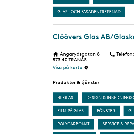
GLAS- OCH FASADENTREPENAD
Clöövers Glas AB/Glask
Ängarydsgatan 8
Telefon:
573 40
TRANÅS
Visa på karta
Produkter & tjänster
BILGLAS
DESIGN & INREDNINGS
FILM PÅ GLAS
FÖNSTER
GL
POLYCARBONAT
SERVICE & REP