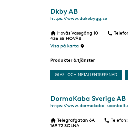
Dkby AB
W
https://www.dakebygg.se
e
b
Hovås Vassgång 10
Telefo
b
436 55
HOVÅS
s
i
Visa på karta
d
a
Produkter & tjänster
GLAS- OCH METALLENTREPENAD
DormaKaba Sverige AB
W
https://www.dormakaba-scanbalt.
e
b
Telegrafgatan 6A
Telefon:
b
169 72
SOLNA
s