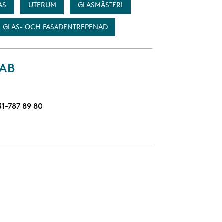
AS
UTERUM
GLASMÄSTERI
GLAS- OCH FASADENTREPENAD
 AB
elefon
31-787 89 80