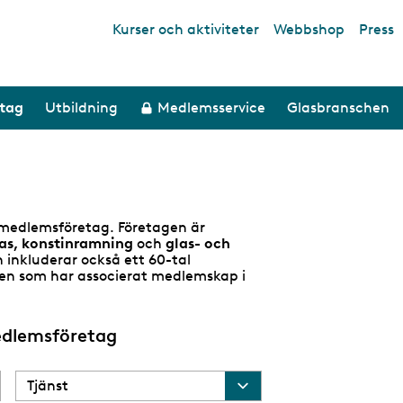
Kurser och aktiviteter
Webbshop
Press
Top links
etag
Utbildning
Medlemsservice
Glasbranschen
medlemsföretag. Företagen är
las, konstinramning
och
glas- och
n inkluderar också ett 60-tal
hen som har associerat medlemskap i
edlemsföretag