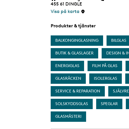
455 61
DINGLE
s
i
Visa på karta
d
a
Produkter & tjänster
BALKONGINGLASNING
BILGLAS
BUTIK & GLASLAGER
DESIGN & 
ENERGIGLAS
FILM PÅ GLAS
GLASRÄCKEN
ISOLERGLAS
SERVICE & REPARATION
SJÄLVR
SOLSKYDDSGLAS
SPEGLAR
GLASMÄSTERI