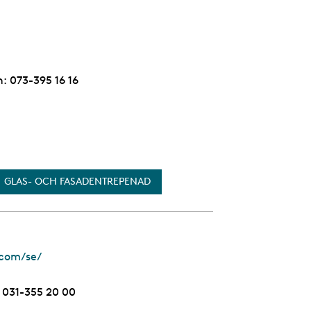
n:
Telefon
073-395 16 16
GLAS- OCH FASADENTREPENAD
com/se/
Telefon
031-355 20 00