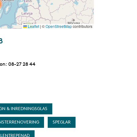
Leaflet
|
©
OpenStreetMap
contributors
3
B
fon:
Telefon
08-27 28 44
GN & INREDNINGSGLAS
NSTERRENOVERING
SPEGLAR
LLENTREPENAD