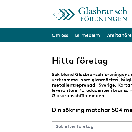
H
o
p
p
a
Om oss
Bli medlem
Anlita för
t
i
l
l
h
Hitta företag
u
v
u
Sök bland Glasbranschföreningens 
d
verksamma inom
glasmästeri, bilg
i
metallentreprenad
i Sverige. Karta
n
leverantörer/producenter i bransc
n
Glasbranschföreningen.
e
h
Din sökning matchar 504 m
å
l
l