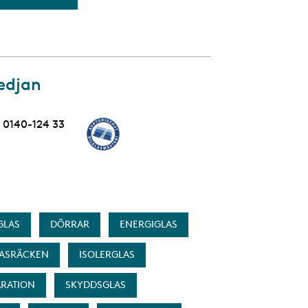
edjan
Telefon
0140-124 33
GLAS
DÖRRAR
ENERGIGLAS
ASRÄCKEN
ISOLERGLAS
ARATION
SKYDDSGLAS