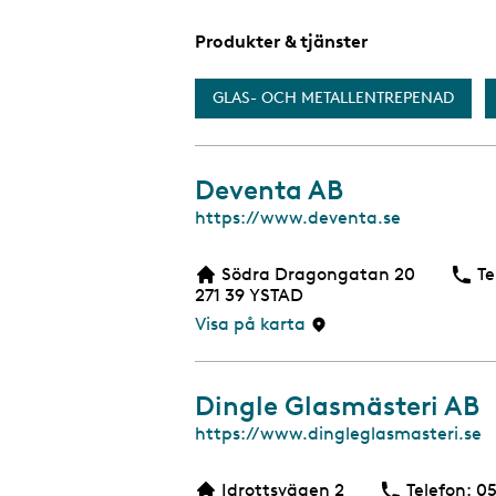
Produkter & tjänster
GLAS- OCH METALLENTREPENAD
Deventa AB
W
https://www.deventa.se
e
b
Södra Dragongatan 20
Te
b
271 39
YSTAD
s
i
Visa på karta
d
a
Dingle Glasmästeri AB
W
https://www.dingleglasmasteri.se
e
b
Idrottsvägen 2
Telefon:
Te
05
b