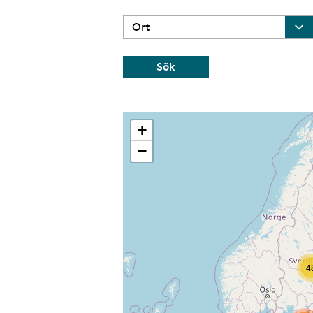
+
−
4