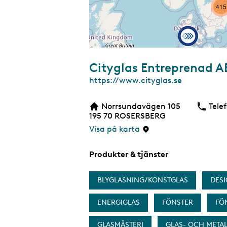
415
Cityglas Entreprenad A
7
W
https://www.cityglas.se
e
b
Norrsundavägen 105
Tele
b
195 70
ROSERSBERG
s
i
Visa på karta
d
a
Produkter & tjänster
BLYGLASNING/KONSTGLAS
DESI
ENERGIGLAS
FÖNSTER
FÖ
GLASMÄSTERI
GLAS- OCH META