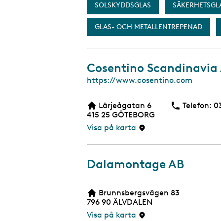
SOLSKYDDSGLAS
SÄKERHETSGL
GLAS- OCH METALLENTREPENAD
Cosentino Scandinavia
W
https://www.cosentino.com
e
b
Lärjeågatan 6
Telefon:
T
0
b
415 25
GÖTEBORG
s
i
Visa på karta
d
a
Dalamontage AB
Brunnsbergsvägen 83
796 90
ÄLVDALEN
Visa på karta