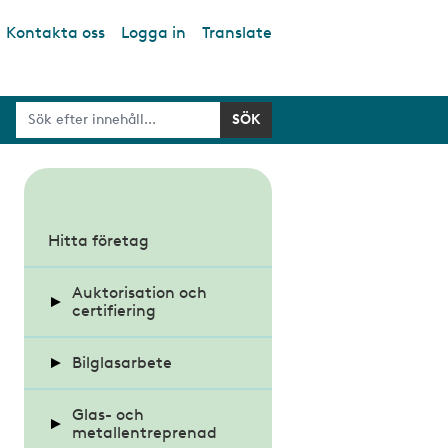
Kontakta oss
Logga in
Translate
S
u
Hitta företag
b
Auktorisation och
m
certifiering
e
n
Bilglasarbete
Auktoriserat
Bilglasmästeri
u
Krav på glas i fordon
Glas- och
metallentreprenad
Alla auktoriserade
Certifierad