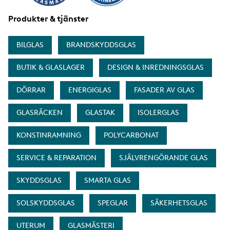
Produkter & tjänster
BILGLAS
BRANDSKYDDSGLAS
BUTIK & GLASLAGER
DESIGN & INREDNINGSGLAS
DÖRRAR
ENERGIGLAS
FASADER AV GLAS
GLASRÄCKEN
GLASTAK
ISOLERGLAS
KONSTINRAMNING
POLYCARBONAT
SERVICE & REPARATION
SJÄLVRENGÖRANDE GLAS
SKYDDSGLAS
SMARTA GLAS
SOLSKYDDSGLAS
SPEGLAR
SÄKERHETSGLAS
UTERUM
GLASMÄSTERI