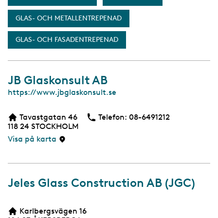
GLAS- OCH METALLENTREPENAD
GLAS- OCH FASADENTREPENAD
JB Glaskonsult AB
W
https://www.jbglaskonsult.se
e
b
Tavastgatan 46
Telefon:
Telefon
08-6491212
b
118 24
STOCKHOLM
s
i
Visa på karta
d
a
Jeles Glass Construction AB (JGC)
Karlbergsvägen 16