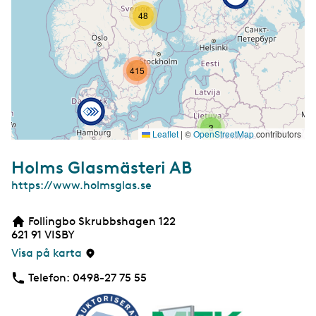
48
415
3
Leaflet
|
©
OpenStreetMap
contributors
7
Holms Glasmästeri AB
W
https://www.holmsglas.se
e
b
Follingbo Skrubbshagen 122
b
621 91
VISBY
s
i
Visa på karta
d
a
Telefon:
Telefon
0498-27 75 55