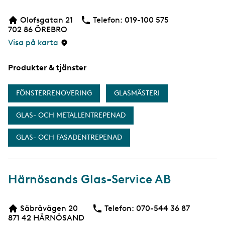
e
b
Olofsgatan 21
Telefon:
Telefon
019-100 575
b
702 86
ÖREBRO
s
i
Visa på karta
d
a
Produkter & tjänster
FÖNSTERRENOVERING
GLASMÄSTERI
GLAS- OCH METALLENTREPENAD
GLAS- OCH FASADENTREPENAD
Härnösands Glas-Service AB
Säbråvägen 20
Telefon:
Telefon
070-544 36 87
871 42
HÄRNÖSAND