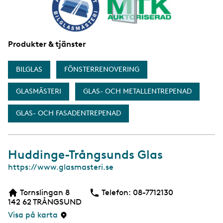
Produkter & tjänster
BILGLAS
FÖNSTERRENOVERING
GLASMÄSTERI
GLAS- OCH METALLENTREPENAD
GLAS- OCH FASADENTREPENAD
Huddinge-Trångsunds Glas
W
https://www.glasmasteri.se
e
b
Tornslingan 8
Telefon:
Telefon
08-7712130
b
142 62
TRÅNGSUND
s
i
Visa på karta
d