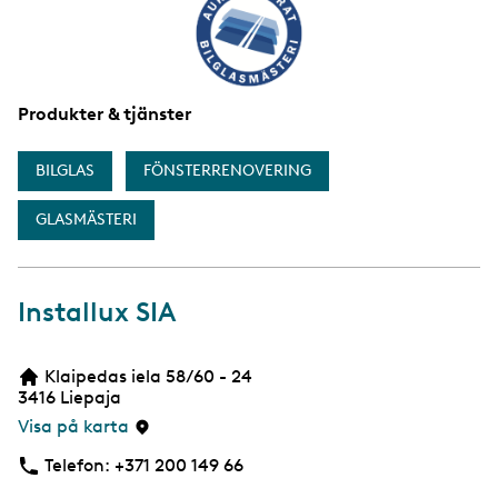
Produkter & tjänster
BILGLAS
FÖNSTERRENOVERING
GLASMÄSTERI
Installux SIA
Klaipedas iela 58/60 - 24
3416
Liepaja
Visa på karta
Telefon:
Telefon
+371 200 149 66