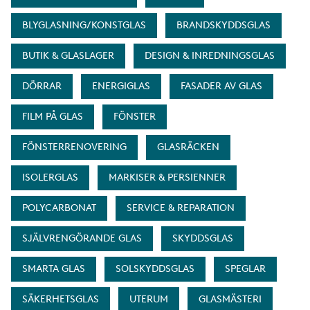
BLYGLASNING/KONSTGLAS
BRANDSKYDDSGLAS
BUTIK & GLASLAGER
DESIGN & INREDNINGSGLAS
DÖRRAR
ENERGIGLAS
FASADER AV GLAS
FILM PÅ GLAS
FÖNSTER
FÖNSTERRENOVERING
GLASRÄCKEN
ISOLERGLAS
MARKISER & PERSIENNER
POLYCARBONAT
SERVICE & REPARATION
SJÄLVRENGÖRANDE GLAS
SKYDDSGLAS
SMARTA GLAS
SOLSKYDDSGLAS
SPEGLAR
SÄKERHETSGLAS
UTERUM
GLASMÄSTERI