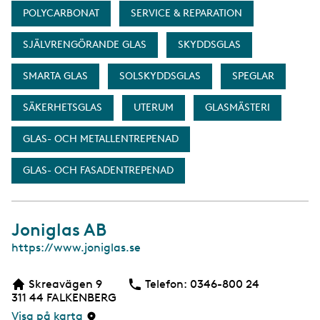
POLYCARBONAT
SERVICE & REPARATION
SJÄLVRENGÖRANDE GLAS
SKYDDSGLAS
SMARTA GLAS
SOLSKYDDSGLAS
SPEGLAR
SÄKERHETSGLAS
UTERUM
GLASMÄSTERI
GLAS- OCH METALLENTREPENAD
GLAS- OCH FASADENTREPENAD
Joniglas AB
W
https://www.joniglas.se
e
b
Skreavägen 9
Telefon:
Telefon
0346-800 24
b
311 44
FALKENBERG
s
i
Visa på karta