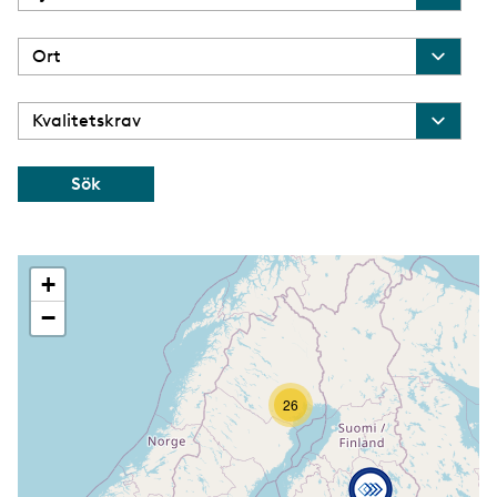
+
−
26