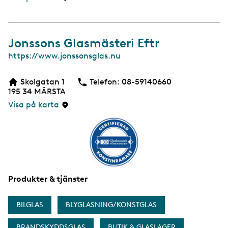
d
a
Jonssons Glasmästeri Eftr
W
https://www.jonssonsglas.nu
e
b
Skolgatan 1
Telefon:
Telefon
08-59140660
b
195 34
MÄRSTA
s
i
Visa på karta
d
a
Produkter & tjänster
BILGLAS
BLYGLASNING/KONSTGLAS
BRANDSKYDDSGLAS
BUTIK & GLASLAGER