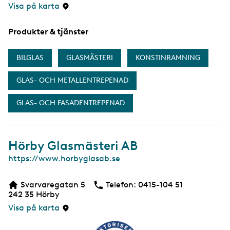
Visa på karta
Produkter & tjänster
BILGLAS
GLASMÄSTERI
KONSTINRAMNING
GLAS- OCH METALLENTREPENAD
GLAS- OCH FASADENTREPENAD
Hörby Glasmästeri AB
W
https://www.horbyglasab.se
e
b
Svarvaregatan 5
Telefon:
Telefon
0415-104 51
b
242 35
Hörby
s
i
Visa på karta
d
a