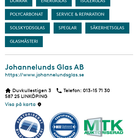
DÖRRAR
ENERGIGLAS
ISOLERGLAS
POLYCARBONAT
SERVICE & REPARATION
SOLSKYDDSGLAS
SPEGLAR
SÄKERHETSGLAS
GLASMÄSTERI
Johannelunds Glas AB
W
https://www.johannelundsglas.se
e
b
Duvkullestigen 3
Telefon:
Telefon
013-15 71 30
b
587 25
LINKÖPING
s
i
Visa på karta
d
a