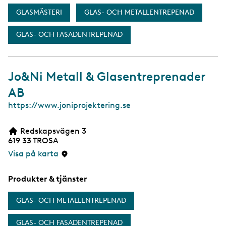
GLASMÄSTERI
GLAS- OCH METALLENTREPENAD
GLAS- OCH FASADENTREPENAD
Jo&Ni Metall & Glasentreprenader
AB
W
https://www.joniprojektering.se
e
b
Redskapsvägen 3
b
619 33
TROSA
s
i
Visa på karta
d
a
Produkter & tjänster
GLAS- OCH METALLENTREPENAD
GLAS- OCH FASADENTREPENAD