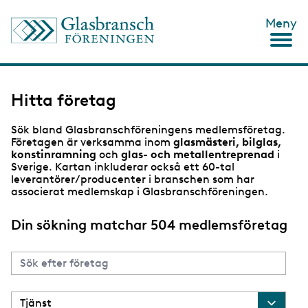
H
Meny
o
p
p
a
t
i
Hitta företag
l
l
Sök bland Glasbranschföreningens medlemsföretag.
h
Företagen är verksamma inom
glasmästeri, bilglas,
u
konstinramning
och
glas- och metallentreprenad
i
v
Sverige. Kartan inkluderar också ett 60-tal
u
leverantörer/producenter i branschen som har
d
associerat medlemskap i Glasbranschföreningen.
i
n
n
Din sökning matchar 504 medlemsföretag
e
h
å
l
l