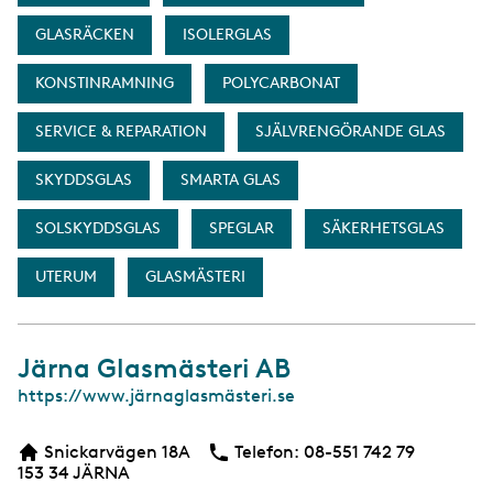
GLASRÄCKEN
ISOLERGLAS
KONSTINRAMNING
POLYCARBONAT
SERVICE & REPARATION
SJÄLVRENGÖRANDE GLAS
SKYDDSGLAS
SMARTA GLAS
SOLSKYDDSGLAS
SPEGLAR
SÄKERHETSGLAS
UTERUM
GLASMÄSTERI
Järna Glasmästeri AB
W
https://www.järnaglasmästeri.se
e
b
Snickarvägen 18A
Telefon:
Telefon
08-551 742 79
b
153 34
JÄRNA
s