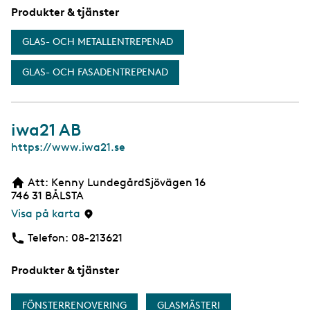
Produkter & tjänster
GLAS- OCH METALLENTREPENAD
GLAS- OCH FASADENTREPENAD
iwa21 AB
W
https://www.iwa21.se
e
b
Att: Kenny LundegårdSjövägen 16
b
746 31
BÅLSTA
s
i
Visa på karta
d
a
Telefon:
Telefon
08-213621
Produkter & tjänster
FÖNSTERRENOVERING
GLASMÄSTERI