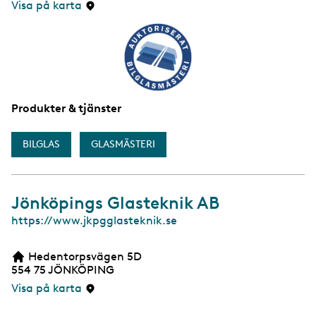
i
Visa på karta
d
a
Produkter & tjänster
BILGLAS
GLASMÄSTERI
Jönköpings Glasteknik AB
W
https://www.jkpgglasteknik.se
e
b
Hedentorpsvägen 5D
b
554 75
JÖNKÖPING
s
i
Visa på karta
d
a