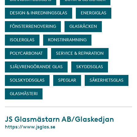
DESIGN & INREDNINGSGLAS
ENERGIGLAS
FÖNSTERRENOVERING
GLASRÄCKEN
ISOLERGLAS
KONSTINRAMNING
POLYCARBONAT
SERVICE & REPARATION
SJÄLVRENGÖRANDE GLAS
SKYDDSGLAS
SOLSKYDDSGLAS
SPEGLAR
SÄKERHETSGLAS
GLASMÄSTERI
JS Glasmästarn AB/Glaskedjan
W
https://www.jsglas.se
e