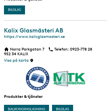
BILGLAS
Kalix Glasmästeri AB
W
https://www.kalixglasmasteri.se
e
b
Norra Parkgatan 7
Telefon:
Telefon
0923-778 28
b
952 34
KALIX
s
i
Visa på karta
d
a
Produkter & tjänster
BALKONGINGLASNING
BILGLAS