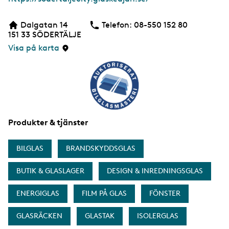
e
b
Dalgatan 14
Telefon:
Telefon
08-550 152 80
b
151 33
SÖDERTÄLJE
s
i
Visa på karta
d
a
Produkter & tjänster
BILGLAS
BRANDSKYDDSGLAS
BUTIK & GLASLAGER
DESIGN & INREDNINGSGLAS
ENERGIGLAS
FILM PÅ GLAS
FÖNSTER
GLASRÄCKEN
GLASTAK
ISOLERGLAS