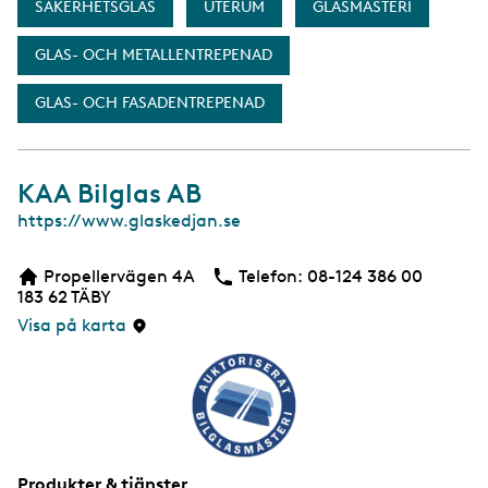
SÄKERHETSGLAS
UTERUM
GLASMÄSTERI
GLAS- OCH METALLENTREPENAD
GLAS- OCH FASADENTREPENAD
KAA Bilglas AB
W
https://www.glaskedjan.se
e
b
Propellervägen 4A
Telefon:
Telefon
08-124 386 00
b
183 62
TÄBY
s
i
Visa på karta
d
a
Produkter & tjänster