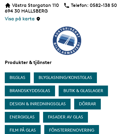
b
Västra Storgatan 110
Telefon:
Telefon
0582-138 50
b
694 30
HALLSBERG
s
i
Visa på karta
d
a
Produkter & tjänster
BILGLAS
BLYGLASNING/KONSTGLAS
BRANDSKYDDSGLAS
BUTIK & GLASLAGER
DESIGN & INREDNINGSGLAS
DÖRRAR
ENERGIGLAS
FASADER AV GLAS
FILM PÅ GLAS
FÖNSTERRENOVERING