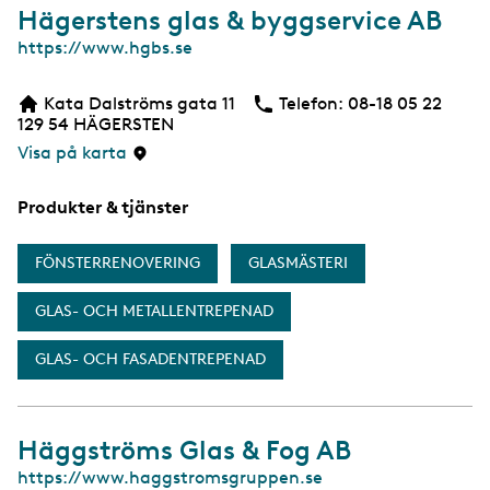
Hägerstens glas & byggservice AB
W
https://www.hgbs.se
e
b
Kata Dalströms gata 11
Telefon:
Telefon
08-18 05 22
b
129 54
HÄGERSTEN
s
i
Visa på karta
d
a
Produkter & tjänster
FÖNSTERRENOVERING
GLASMÄSTERI
GLAS- OCH METALLENTREPENAD
GLAS- OCH FASADENTREPENAD
Häggströms Glas & Fog AB
W
https://www.haggstromsgruppen.se