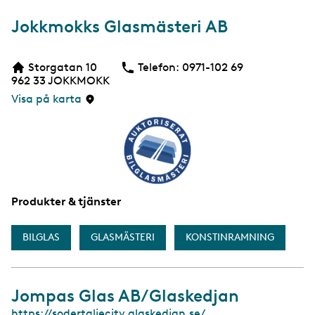
Jokkmokks Glasmästeri AB
Storgatan 10
Telefon:
Telefon
0971-102 69
962 33
JOKKMOKK
Visa på karta
Produkter & tjänster
BILGLAS
GLASMÄSTERI
KONSTINRAMNING
Jompas Glas AB/Glaskedjan
W
https://sodertaljecity.glaskedjan.se/