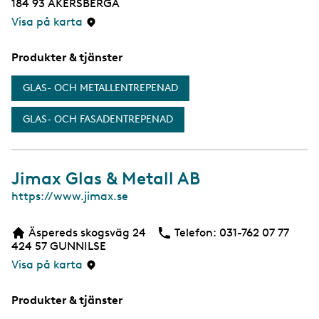
184 93
ÅKERSBERGA
Visa på karta
Produkter & tjänster
GLAS- OCH METALLENTREPENAD
GLAS- OCH FASADENTREPENAD
Jimax Glas & Metall AB
W
https://www.jimax.se
e
b
Äspereds skogsväg 24
Telefon:
Telefon
031-762 07 77
b
424 57
GUNNILSE
s
i
Visa på karta
d
a
Produkter & tjänster