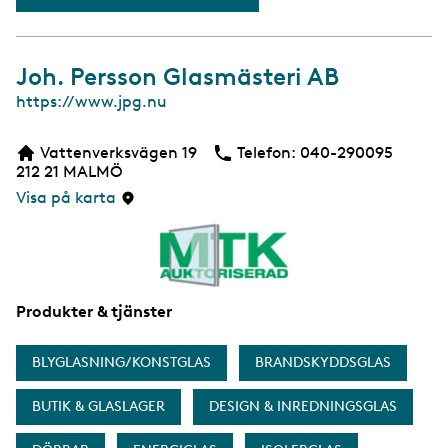
Joh. Persson Glasmästeri AB
W
https://www.jpg.nu
e
b
Vattenverksvägen 19
Telefon:
Telefon
040-290095
b
212 21
MALMÖ
s
i
Visa på karta
d
a
Produkter & tjänster
BLYGLASNING/KONSTGLAS
BRANDSKYDDSGLAS
BUTIK & GLASLAGER
DESIGN & INREDNINGSGLAS