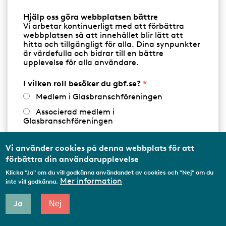
BALKONGINGLASNING
BILGLAS
Hjälp oss göra webbplatsen bättre
Vi arbetar kontinuerligt med att förbättra
BRANDSKYDDSGLAS
BUTIK & GLASLAGER
webbplatsen så att innehållet blir lätt att
hitta och tillgängligt för alla. Dina synpunkter
DESIGN & INREDNINGSGLAS
DÖRRAR
är värdefulla och bidrar till en bättre
upplevelse för alla användare.
ENERGIGLAS
FASADER AV GLAS
I vilken roll besöker du gbf.se?
FILM PÅ GLAS
FÖNSTER
GLASRÄCKEN
Medlem i Glasbranschföreningen
Associerad medlem i
ISOLERGLAS
MARKISER & PERSIENNER
Glasbranschföreningen
Arbetar inom annan
POLYCARBONAT
SKYDDSGLAS
medlemsorganisation/Svenskt Näringsliv
Vi använder cookies på denna webbplats för att
förbättra din användarupplevelse
SOLSKYDDSGLAS
SPEGLAR
SÄKERHETSGLAS
Utbildningsaktör
Klicka "Ja" om du vill godkänna användandet av cookies och "Nej" om du
Student
Mer information
UTERUM
GLASMÄSTERI
inte vill godkänna.
Privatperson
Ja
Nej
GLAS- OCH METALLENTREPENAD
Annat...
GLAS- OCH FASADENTREPENAD