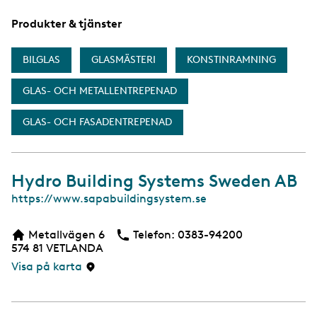
a
Produkter & tjänster
BILGLAS
GLASMÄSTERI
KONSTINRAMNING
GLAS- OCH METALLENTREPENAD
GLAS- OCH FASADENTREPENAD
Hydro Building Systems Sweden AB
W
https://www.sapabuildingsystem.se
e
b
Metallvägen 6
Telefon:
Telefon
0383-94200
b
574 81
VETLANDA
s
i
Visa på karta
d
a