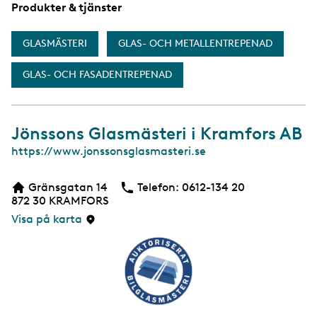
Produkter & tjänster
GLASMÄSTERI
GLAS- OCH METALLENTREPENAD
GLAS- OCH FASADENTREPENAD
Jönssons Glasmästeri i Kramfors AB
W
https://www.jonssonsglasmasteri.se
e
b
Gränsgatan 14
Telefon:
Telefon
0612-134 20
b
872 30
KRAMFORS
s
i
Visa på karta
d
a