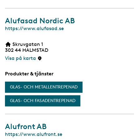
a
Alufasad Nordic AB
W
https://www.alufasad.se
e
b
Skruvgatan 1
b
302 44
HALMSTAD
s
i
Visa på karta
d
a
Produkter & tjänster
GLAS- OCH METALLENTREPENAD
GLAS- OCH FASADENTREPENAD
Alufront AB
W
https://www.alufront.se