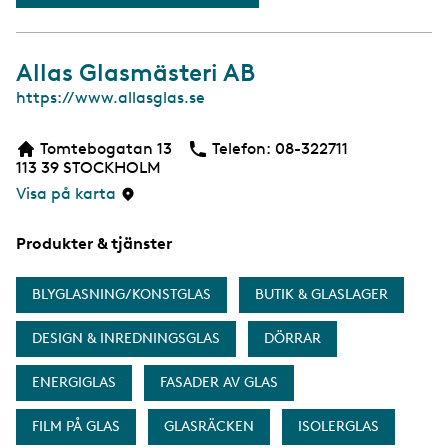
Allas Glasmästeri AB
W
https://www.allasglas.se
e
b
Tomtebogatan 13
Telefon:
Telefon
08-322711
b
113 39
STOCKHOLM
s
i
Visa på karta
d
a
Produkter & tjänster
BLYGLASNING/KONSTGLAS
BUTIK & GLASLAGER
DESIGN & INREDNINGSGLAS
DÖRRAR
ENERGIGLAS
FASADER AV GLAS
FILM PÅ GLAS
GLASRÄCKEN
ISOLERGLAS