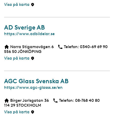
i
Visa på karta
d
a
AD Sverige AB
W
https://www.adbildelar.se
e
b
Norra Stigamovägen 6
Telefon:
Telefon
0340-69 69 90
b
556 50
JÖNKÖPING
s
i
Visa på karta
d
a
AGC Glass Svenska AB
W
https://www.agc-glasss.se/en
e
b
Birger Jarlsgatan 36
Telefon:
Telefon
08-768 40 80
b
114 29
STOCKHOLM
s
i
Visa på karta