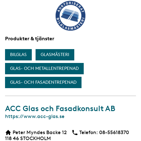
a
Produkter & tjänster
BILGLAS
GLASMÄSTERI
GLAS- OCH METALLENTREPENAD
GLAS- OCH FASADENTREPENAD
ACC Glas och Fasadkonsult AB
W
https://www.acc-glas.se
e
b
Peter Myndes Backe 12
Telefon:
Telefon
08-55618370
b
118 46
STOCKHOLM
s