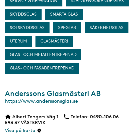
SERVICE & REPARATION
SJÄLVRENGÖRANDE GLAS
SKYDDSGLAS
SMARTA GLAS
SOLSKYDDSGLAS
SPEGLAR
SÄKERHETSGLAS
UTERUM
GLASMÄSTERI
GLAS- OCH METALLENTREPENAD
GLAS- OCH FASADENTREPENAD
Anderssons Glasmästeri AB
W
https://www.anderssonsglas.se
e
b
Albert Tengers Väg 1
Telefon:
Telefon
0490-106 06
b
593 37
VÄSTERVIK
s
i
Visa på karta
d