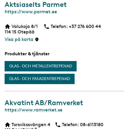
Aktsiaselts Parmet
W
https://www.parmet.ee
e
b
Valukoja 8/1
Telefon:
Telefon
+37 276 600 44
b
114 15
Otepää
s
i
Visa på karta
d
a
Produkter & tjänster
GLAS- OCH METALLENTREPENAD
GLAS- OCH FASADENTREPENAD
Akvatint AB/Ramverket
W
https://www.ramverket.se
e
b
Torsvikssvängen 4
Telefon:
Telefon
08-6113180
b