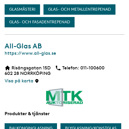
GLASMÄSTERI
GLAS- OCH METALLENTREPENAD
GLAS- OCH FASADENTREPENAD
All-Glas AB
W
https://www.all-glas.se
e
b
Risängsgatan 15D
Telefon:
Telefon
011-100600
b
602 28
NORRKÖPING
s
i
Visa på karta
d
a
Produkter & tjänster
BALKONGINGLASNING
BLYGLASNING/KONSTGLAS