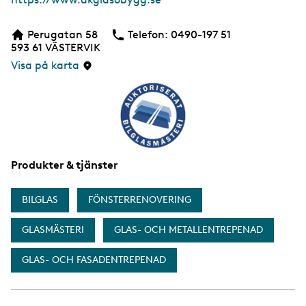
e
b
Perugatan 58
Telefon:
Telefon
0490-197 51
b
593 61
VÄSTERVIK
s
i
Visa på karta
d
a
Produkter & tjänster
BILGLAS
FÖNSTERRENOVERING
GLASMÄSTERI
GLAS- OCH METALLENTREPENAD
GLAS- OCH FASADENTREPENAD