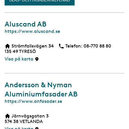
GLAS- OCH FASADENTREPENAD
Aluscand AB
W
https://www.aluscand.se
e
b
Strömfallsvägen 34
Telefon:
Telefon
08-770 88 80
b
135 49
TYRESÖ
s
i
Visa på karta
d
a
Andersson & Nyman
Aluminiumfasader AB
W
https://www.anfasader.se
e
b
Järnvägsgatan 3
b
574 38
VETLANDA
s
i
Visa på karta