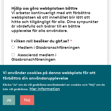
GLAS- OCH METALLENTREPENAD
Hjälp oss göra webbplatsen bättre
Vi arbetar kontinuerligt med att förbättra
webbplatsen så att innehållet blir lätt att
GLAS- OCH FASADENTREPENAD
hitta och tillgängligt för alla. Dina synpunkter
är värdefulla och bidrar till en bättre
upplevelse för alla användare.
Arnäs Glas AB
I vilken roll besöker du gbf.se?
W
https://www.arnas-glas.se
Medlem i Glasbranschföreningen
e
b
Associerad medlem i
Skortsedsvägen 1
Telefon:
Telefon
0660-295660
b
Glasbranschföreningen
891 51
ÖRNSKÖLDSVIK
s
Arbetar inom annan
i
Visa på karta
medlemsorganisation/Svenskt Näringsliv
d
Vi använder cookies på denna webbplats för att
a
förbättra din användarupplevelse
Utbildningsaktör
Klicka "Ja" om du vill godkänna användandet av cookies och "Nej" om du
Student
Mer information
inte vill godkänna.
Privatperson
Produkter & tjänster
Ja
Nej
Annat...
BALKONGINGLASNING
BILGLAS