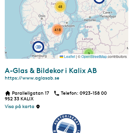
48
418
3
Leaflet
|
©
OpenStreetMap
contributors
7
A-Glas & Bildekor i Kalix AB
W
https://www.aglasab.se
e
b
Parallellgatan 17
Telefon:
Telefon
0923-158 00
b
952 33
KALIX
s
i
Visa på karta
d
a