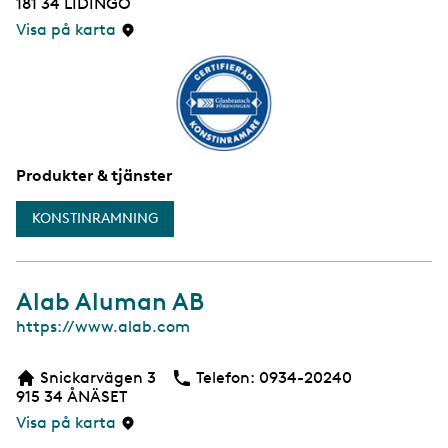
181 34
LIDINGÖ
s
i
Visa på karta
d
a
Produkter & tjänster
KONSTINRAMNING
Alab Aluman AB
W
https://www.alab.com
e
b
Snickarvägen 3
Telefon:
Telefon
0934-20240
b
915 34
ÅNÄSET
s
i
Visa på karta
d