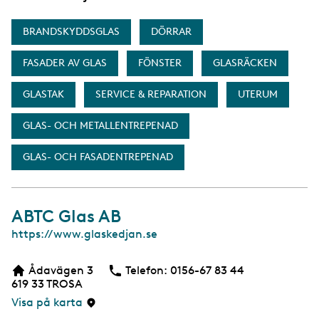
BRANDSKYDDSGLAS
DÖRRAR
FASADER AV GLAS
FÖNSTER
GLASRÄCKEN
GLASTAK
SERVICE & REPARATION
UTERUM
GLAS- OCH METALLENTREPENAD
GLAS- OCH FASADENTREPENAD
ABTC Glas AB
W
https://www.glaskedjan.se
e
b
Ådavägen 3
Telefon:
Telefon
0156-67 83 44
b
619 33
TROSA
s
i
Visa på karta
d