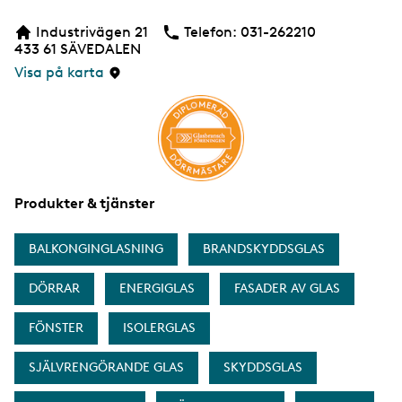
e
b
Industrivägen 21
Telefon:
Telefon
031-262210
b
433 61
SÄVEDALEN
s
i
Visa på karta
d
a
Produkter & tjänster
BALKONGINGLASNING
BRANDSKYDDSGLAS
DÖRRAR
ENERGIGLAS
FASADER AV GLAS
FÖNSTER
ISOLERGLAS
SJÄLVRENGÖRANDE GLAS
SKYDDSGLAS