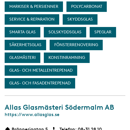
MARKISER & PERSIENNER
POLYCARBONAT
SERVICE & REPARATION
SKYDDSGLAS
SMARTA GLAS
SOLSKYDDSGLAS
SPEGLAR
SÄKERHETSGLAS
FÖNSTERRENOVERING
GLASMÄSTERI
KONSTINRAMNING
GLAS- OCH METALLENTREPENAD
GLAS- OCH FASADENTREPENAD
Allas Glasmästeri Södermalm AB
W
https://www.allasglas.se
e
b
Brännerigatan 5
Telefon:
Telefon
08-31 28 10