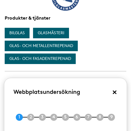
Produkter & tjänster
BILGLAS
GLASMÄSTERI
GLAS- OCH METALLENTREPENAD
GLAS- OCH FASADENTREPENAD
Arboga Glasmontage AB
×
Webbplatsundersökning
Åsövägen 10
732 92
ARBOGA
Visa på karta
Produkter & tjänster