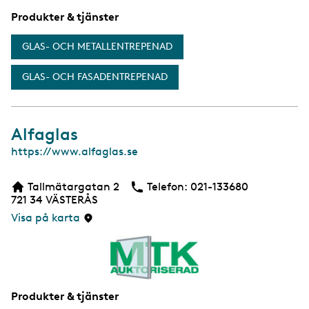
a
Produkter & tjänster
GLAS- OCH METALLENTREPENAD
GLAS- OCH FASADENTREPENAD
Alfaglas
W
https://www.alfaglas.se
e
b
Tallmätargatan 2
Telefon:
Telefon
021-133680
b
721 34
VÄSTERÅS
s
i
Visa på karta
d
a
Produkter & tjänster