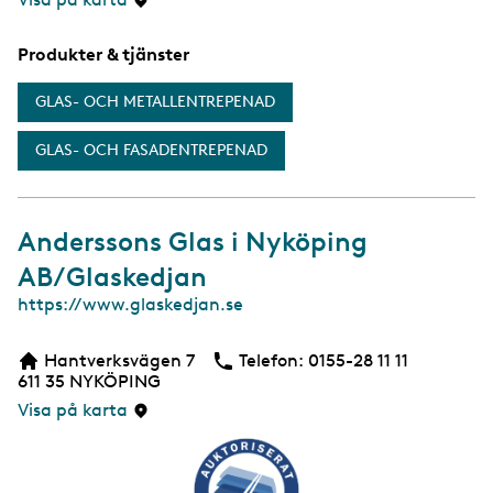
d
a
Produkter & tjänster
GLAS- OCH METALLENTREPENAD
GLAS- OCH FASADENTREPENAD
Anderssons Glas i Nyköping
AB/Glaskedjan
W
https://www.glaskedjan.se
e
b
Hantverksvägen 7
Telefon:
Telefon
0155-28 11 11
b
611 35
NYKÖPING
s
i
Visa på karta
d
a