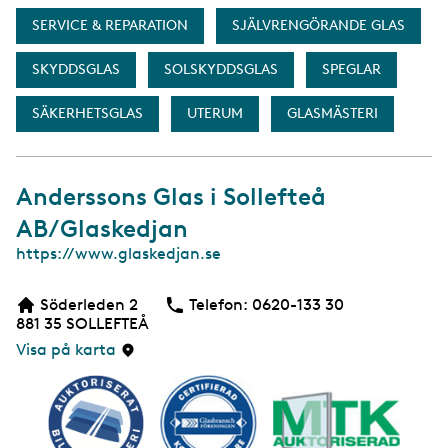
SERVICE & REPARATION
SJÄLVRENGÖRANDE GLAS
SKYDDSGLAS
SOLSKYDDSGLAS
SPEGLAR
SÄKERHETSGLAS
UTERUM
GLASMÄSTERI
Anderssons Glas i Sollefteå
AB/Glaskedjan
W
https://www.glaskedjan.se
e
b
Söderleden 2
Telefon:
Telefon
0620-133 30
b
881 35
SOLLEFTEÅ
s
i
Visa på karta
d
a