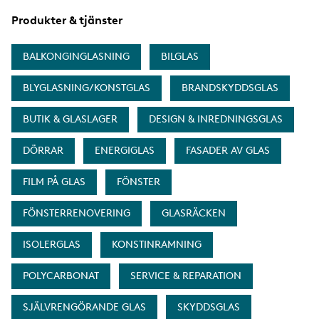
a
Produkter & tjänster
BALKONGINGLASNING
BILGLAS
BLYGLASNING/KONSTGLAS
BRANDSKYDDSGLAS
BUTIK & GLASLAGER
DESIGN & INREDNINGSGLAS
DÖRRAR
ENERGIGLAS
FASADER AV GLAS
FILM PÅ GLAS
FÖNSTER
FÖNSTERRENOVERING
GLASRÄCKEN
ISOLERGLAS
KONSTINRAMNING
POLYCARBONAT
SERVICE & REPARATION
SJÄLVRENGÖRANDE GLAS
SKYDDSGLAS