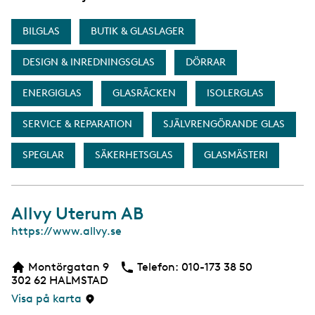
BILGLAS
BUTIK & GLASLAGER
DESIGN & INREDNINGSGLAS
DÖRRAR
ENERGIGLAS
GLASRÄCKEN
ISOLERGLAS
SERVICE & REPARATION
SJÄLVRENGÖRANDE GLAS
SPEGLAR
SÄKERHETSGLAS
GLASMÄSTERI
Allvy Uterum AB
W
https://www.allvy.se
e
b
Montörgatan 9
Telefon:
Telefon
010-173 38 50
b
302 62
HALMSTAD
s
i
Visa på karta
d