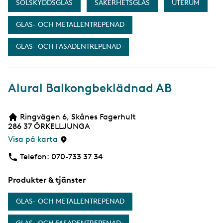
SOLSKYDDSGLAS
SÄKERHETSGLAS
UTERUM
GLAS- OCH METALLENTREPENAD
GLAS- OCH FASADENTREPENAD
Alural Balkongbeklädnad AB
Ringvägen 6, Skånes Fagerhult
286 37
ÖRKELLJUNGA
Visa på karta
Telefon:
Telefon
070-733 37 34
Produkter & tjänster
GLAS- OCH METALLENTREPENAD