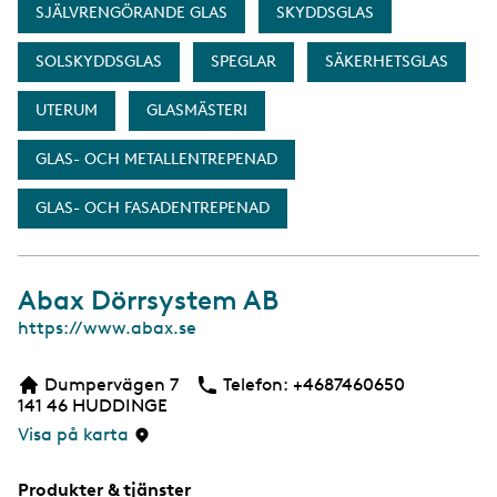
SJÄLVRENGÖRANDE GLAS
SKYDDSGLAS
SOLSKYDDSGLAS
SPEGLAR
SÄKERHETSGLAS
UTERUM
GLASMÄSTERI
GLAS- OCH METALLENTREPENAD
GLAS- OCH FASADENTREPENAD
Abax Dörrsystem AB
W
https://www.abax.se
e
b
Dumpervägen 7
Telefon:
Telefon
+4687460650
b
141 46
HUDDINGE
s
i
Visa på karta
d
a
Produkter & tjänster