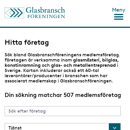
H
Meny
o
p
p
a
t
i
Hitta företag
l
l
Sök bland Glasbranschföreningens medlemsföretag.
h
Företagen är verksamma inom
glasmästeri, bilglas,
u
konstinramning
och
glas- och metallentreprenad
i
v
Sverige. Kartan inkluderar också ett 60-tal
u
leverantörer/producenter i branschen som har
d
associerat medlemskap i Glasbranschföreningen.
i
n
n
Din sökning matchar 507 medlemsföretag
e
h
å
l
l