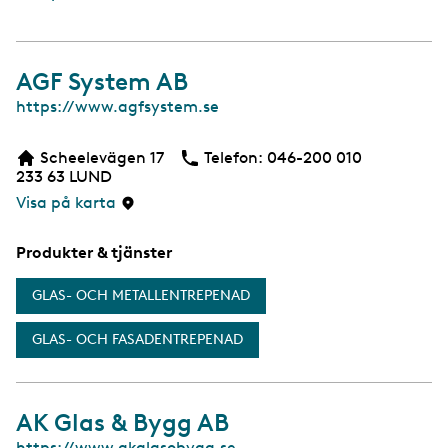
d
a
AGF System AB
W
https://www.agfsystem.se
e
b
Scheelevägen 17
Telefon:
Telefon
046-200 010
b
233 63
LUND
s
i
Visa på karta
d
a
Produkter & tjänster
GLAS- OCH METALLENTREPENAD
GLAS- OCH FASADENTREPENAD
AK Glas & Bygg AB
W
https://www.akglasobygg.se