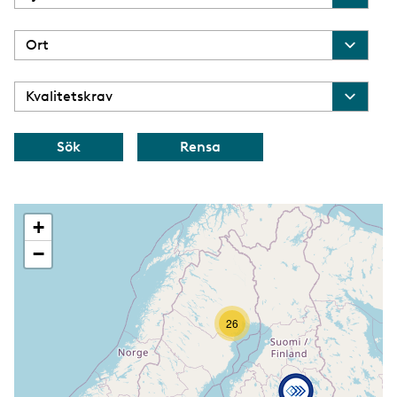
+
−
26