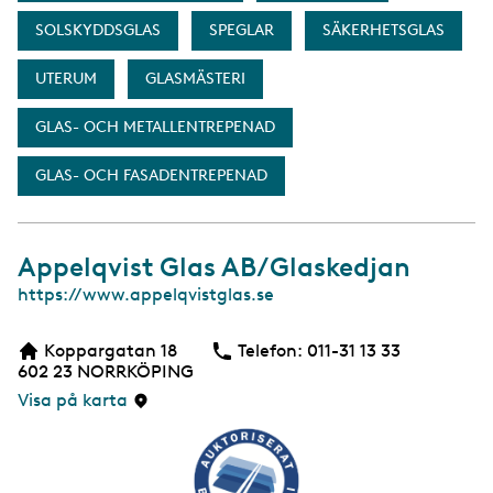
SOLSKYDDSGLAS
SPEGLAR
SÄKERHETSGLAS
UTERUM
GLASMÄSTERI
GLAS- OCH METALLENTREPENAD
GLAS- OCH FASADENTREPENAD
Appelqvist Glas AB/Glaskedjan
W
https://www.appelqvistglas.se
e
b
Koppargatan 18
Telefon:
Telefon
011-31 13 33
b
602 23
NORRKÖPING
s
i
Visa på karta
d
a