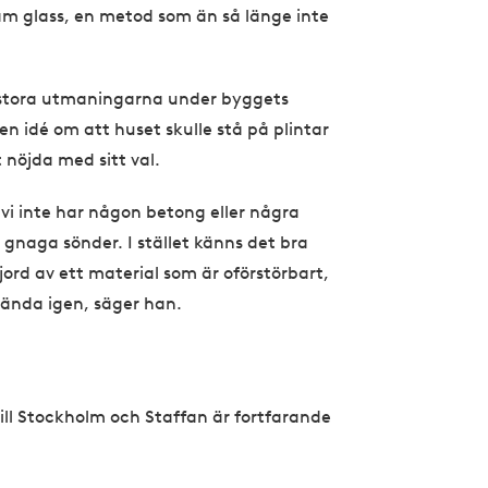
oam glass, en metod som än så länge inte
e stora utmaningarna under byggets
en idé om att huset skulle stå på plintar
 nöjda med sitt val.
 vi inte har någon betong eller några
 gnaga sönder. I stället känns det bra
jord av ett material som är oförstörbart,
vända igen, säger han.
till Stockholm och Staffan är fortfarande