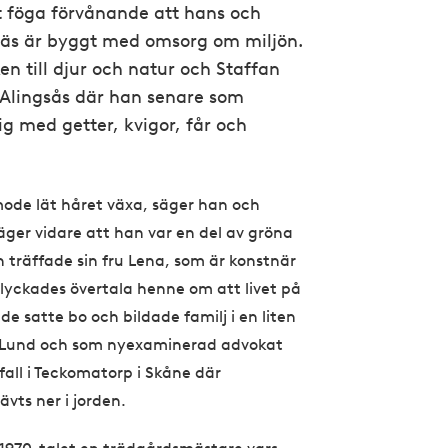
t föga förvånande att hans och
näs är byggt med omsorg om miljön.
n till djur och natur och Staffan
Alingsås där han senare som
g med getter, kvigor, får och
mode lät håret växa, säger han och
säger vidare att han var en del av gröna
 träffade sin fru Lena, som är konstnär
 lyckades övertala henne om att livet på
e satte bo och bildade familj i en liten
r i Lund och som nyexaminerad advokat
 fall i Teckomatorp i Skåne där
vts ner i jorden.