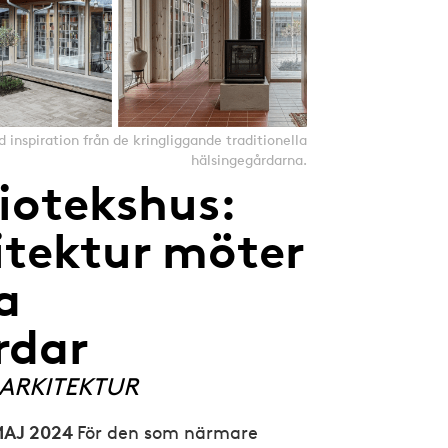
 inspiration från de kringliggande traditionella
hälsingegårdarna.
liotekshus:
itektur möter
a
rdar
ARKITEKTUR
MAJ 2024
För den som närmare