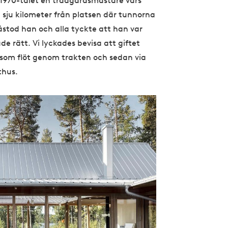
 1970-talet en trädgårdsmästare vars
m sju kilometer från platsen där tunnorna
påstod han och alla tyckte att han var
e rätt. Vi lyckades bevisa att giftet
n som flöt genom trakten och sedan via
thus.