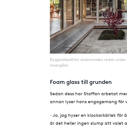
Byggnadssättet anammades redan under a
innergård.
Foam glass till grunden
Sedan dess har Staffan arbetat med
annan lyser hans engagemang för v
Jo, jag hyser en klockarkärlek för
–
är det heller ingen slump att valet 