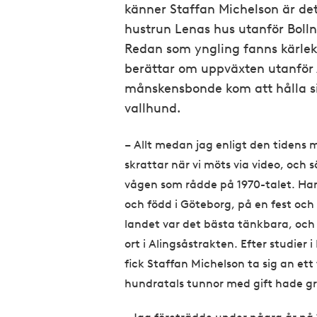
känner Staffan Michelson är de
hustrun Lenas hus utanför Boll
Redan som yngling fanns kärleke
berättar om uppväxten utanför 
månskensbonde kom att hålla si
vallhund.
– Allt medan jag enligt den tidens 
skrattar när vi möts via video, och 
vågen som rådde på 1970-talet. Han
och född i Göteborg, på en fest och
landet var det bästa tänkbara, och d
ort i Alingsåstrakten. Efter studie
fick Staffan Michelson ta sig an ett
hundratals tunnor med gift hade grä