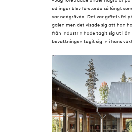
Jag företrädde under några år på
–
odlingar blev förstörda så långt so
var nedgrävda. Det var giftets fel 
galen men det visade sig att han had
från industrin hade tagit sig ut i å
bevattningen tagit sig in i hans väx