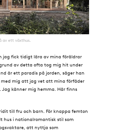
å av ett växthus.
 jag fick tidigt lära av mina föräldrar
grund av detta ofta tog mig hit under
nd är ett paradis på jorden, säger han
g med mig att jag vet att mina förfäder
e. Jag känner mig hemma. Här finns
ridit till fru och barn. För knappa femton
 hus i nationalromantisk stil som
kogsvaktare, att nyttja som