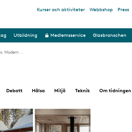
Kurser och aktiviteter
Webbshop
Press
Top links
tag
Utbildning
Medlemsservice
Glasbranschen
s: Modern ...
Debatt
Hälsa
Miljö
Teknik
Om tidningen