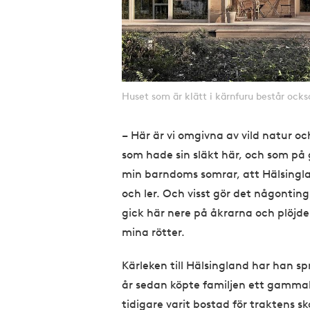
Huset som är klätt i kärnfuru består ocks
– Här är vi omgivna av vild natur och
som hade sin släkt här, och som på 
min barndoms somrar, att Hälsingla
och ler. Och visst gör det någontin
gick här nere på åkrarna och plöjd
mina rötter.
Kärleken till Hälsingland har han sp
år sedan köpte familjen ett gammalt
tidigare varit bostad för traktens s