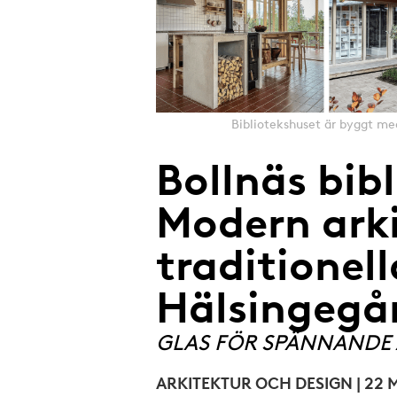
e
Bibliotekshuset är byggt med
Bollnäs bib
Modern ark
traditionell
Hälsingegå
GLAS FÖR SPÄNNANDE 
ARKITEKTUR OCH DESIGN | 22 