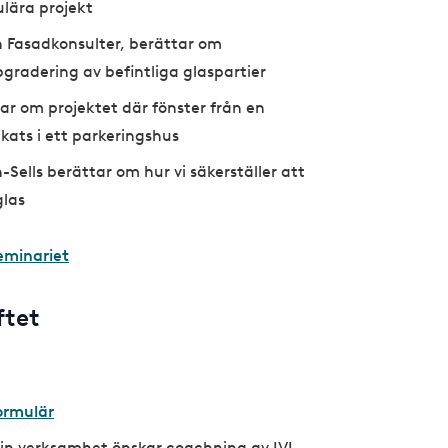
ulära projekt
 Fasadkonsulter, berättar om
radering av befintliga glaspartier
tar om projektet där fönster från en
kats i ett parkeringshus
Sells berättar om hur vi säkerställer att
glas
eminariet
ftet
ormulär
 din verksamhet önskar coachning av IVL