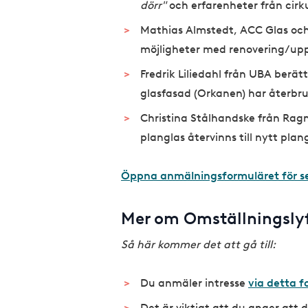
dörr"
och erfarenheter från cirk
Mathias Almstedt, ACC Glas och
möjligheter med renovering/uppg
Fredrik Liliedahl från UBA berät
glasfasad (Orkanen) har återbru
Christina Stålhandske från Ragn-
planglas återvinns till nytt plan
Öppna anmälningsformuläret för s
Mer om Omställningsly
Så här kommer det att gå till:
Du anmäler intresse
via detta f
Det är viktigt att du anger att