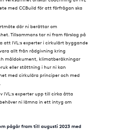
bete med CCBuild för att förfrågan ska
rtmöte där ni berättar om
mhet. Tillsammans tar ni fram förslag på
a att IVL:s experter i cirkulärt byggande
vara allt från rådgivning kring
 och måldokument, klimatberäkningar
uk eller stöttning i hur ni kan
het med cirkulära principer och med
.
v IVL:s experter upp till cirka åtta
 behöver ni lämna in ett intyg om
som pågår fram till augusti 2023 med