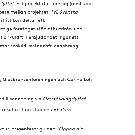
lyftet
. Ett projekt där företag (med upp
bete mellan projektet,
IVL Svenska
fritt kan delta i ett
tt ge företaget stöd att utifrån sina
 cirkulärt. I erbjudandet ingår ett
mmar enskild kostnadsfri coachning.
, Glasbranschföreningen och Carina Loh
 till coachning via
Omställningslyftet
 resultat från studien
cirkulära
ktur, presenterar guiden
"Öppna din