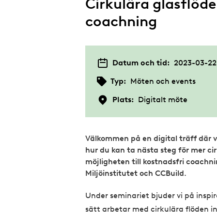
Cirkulära glasflöde
coachning
Datum och tid:
2023-03-22 
Typ:
Möten och events
Plats:
Digitalt möte
Välkommen på en digital träff där 
hur du kan ta nästa steg för mer ci
möjligheten till kostnadsfri coachn
Miljöinstitutet och CCBuild.
Under seminariet bjuder vi på inspi
sätt arbetar med cirkulära flöden 