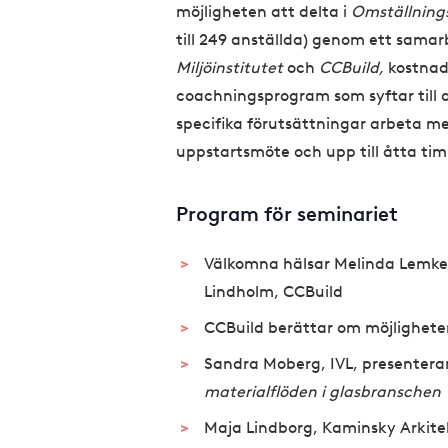
möjligheten att delta i
Omställnings
till 249 anställda) genom ett samar
Miljöinstitutet
och
CCBuild,
kostnads
coachningsprogram som syftar till a
specifika förutsättningar arbeta mer
uppstartsmöte och upp till åtta ti
Program för seminariet
Välkomna hälsar Melinda Lemke
Lindholm, CCBuild
CCBuild berättar om möjligheter
Sandra Moberg, IVL, presenterar
materialflöden i glasbranschen
Maja Lindborg, Kaminsky Arkite