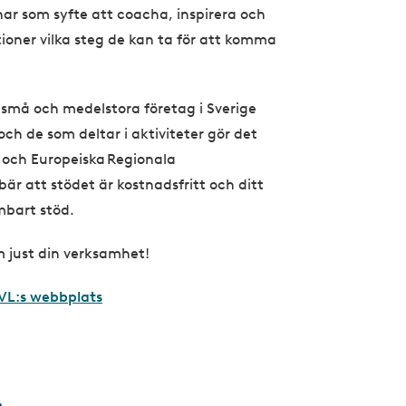
har som syfte att coacha, inspirera och
tioner vilka steg de kan ta för att komma
la små och medelstora företag i Sverige
 och de som deltar i aktiviteter gör det
t och Europeiska Regionala
är att stödet är kostnadsfritt och ditt
umbart stöd.
m just din verksamhet!
IVL:s webbplats