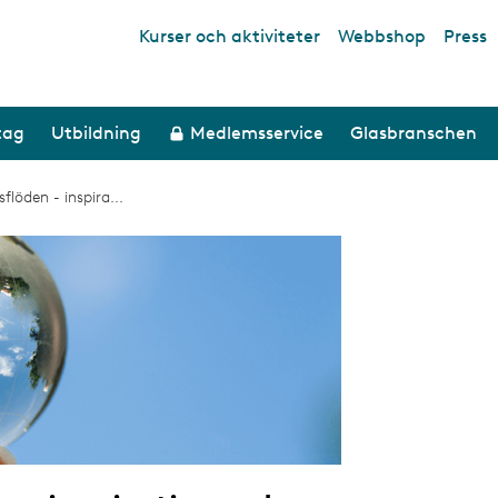
Kurser och aktiviteter
Webbshop
Press
Top links
tag
Utbildning
Medlemsservice
Glasbranschen
sflöden - inspira...